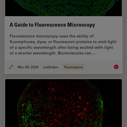
A Guide to Fluorescence Microscopy
Fluorescence microscopy uses the ability of
fluorophores, dyes, or fluorescent proteins to emit light
of a specific wavelength after being excited with light
of a shorter wavelength. Biomolecules can…
Mar 09, 2026
Leitfaden
Fluoreszenz
A Guide