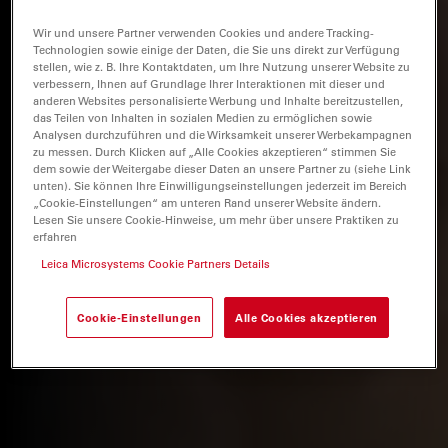
Wir und unsere Partner verwenden Cookies und andere Tracking-
Technologien sowie einige der Daten, die Sie uns direkt zur Verfügung
stellen, wie z. B. Ihre Kontaktdaten, um Ihre Nutzung unserer Website zu
verbessern, Ihnen auf Grundlage Ihrer Interaktionen mit dieser und
anderen Websites personalisierte Werbung und Inhalte bereitzustellen,
das Teilen von Inhalten in sozialen Medien zu ermöglichen sowie
Analysen durchzuführen und die Wirksamkeit unserer Werbekampagnen
zu messen. Durch Klicken auf „Alle Cookies akzeptieren“ stimmen Sie
dem sowie der Weitergabe dieser Daten an unsere Partner zu (siehe Link
unten). Sie können Ihre Einwilligungseinstellungen jederzeit im Bereich
„Cookie-Einstellungen“ am unteren Rand unserer Website ändern.
Lesen Sie unsere Cookie-Hinweise, um mehr über unsere Praktiken zu
erfahren
Leica Microsystems Cookie Partners Details
Cookie-Einstellungen
Alle Cookies akzeptieren