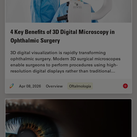
4 Key Benefits of 3D Digital Microscopy in
Ophthalmic Surgery
3D digital visualization is rapidly transforming
ophthalmic surgery. Modern 3D surgical microscopes
enable surgeons to perform procedures using high-
resolution digital displays rather than traditional…
Apr 08, 2026
Overview
Oftalmología
4 Key B