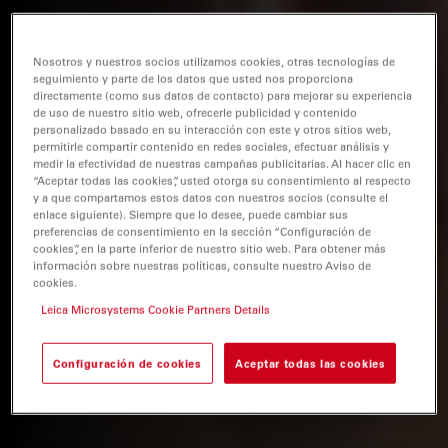
Nosotros y nuestros socios utilizamos cookies, otras tecnologías de
seguimiento y parte de los datos que usted nos proporciona
directamente (como sus datos de contacto) para mejorar su experiencia
de uso de nuestro sitio web, ofrecerle publicidad y contenido
personalizado basado en su interacción con este y otros sitios web,
permitirle compartir contenido en redes sociales, efectuar análisis y
medir la efectividad de nuestras campañas publicitarias. Al hacer clic en
“Aceptar todas las cookies”, usted otorga su consentimiento al respecto
y a que compartamos estos datos con nuestros socios (consulte el
enlace siguiente). Siempre que lo desee, puede cambiar sus
preferencias de consentimiento en la sección “Configuración de
cookies”, en la parte inferior de nuestro sitio web. Para obtener más
información sobre nuestras políticas, consulte nuestro Aviso de
cookies.
Leica Microsystems Cookie Partners Details
Configuración de cookies
Aceptar todas las cookies