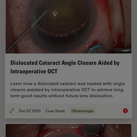
Dislocated Cataract Angle Closure Aided by
Intraoperative OCT
Learn how a dislocated cataract was treated with angle
closure assisted by intraoperative OCT to achieve long-
term good results without future lens dislocation.
Dec 07, 2023
Case Study
Oftalmología
Disloca