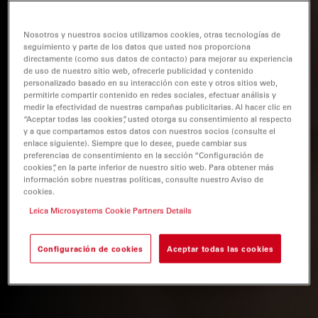
Nosotros y nuestros socios utilizamos cookies, otras tecnologías de
seguimiento y parte de los datos que usted nos proporciona
directamente (como sus datos de contacto) para mejorar su experiencia
de uso de nuestro sitio web, ofrecerle publicidad y contenido
personalizado basado en su interacción con este y otros sitios web,
permitirle compartir contenido en redes sociales, efectuar análisis y
medir la efectividad de nuestras campañas publicitarias. Al hacer clic en
“Aceptar todas las cookies”, usted otorga su consentimiento al respecto
y a que compartamos estos datos con nuestros socios (consulte el
enlace siguiente). Siempre que lo desee, puede cambiar sus
preferencias de consentimiento en la sección “Configuración de
cookies”, en la parte inferior de nuestro sitio web. Para obtener más
información sobre nuestras políticas, consulte nuestro Aviso de
cookies.
Leica Microsystems Cookie Partners Details
Configuración de cookies
Aceptar todas las cookies