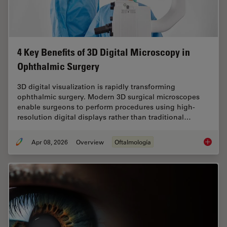
4 Key Benefits of 3D Digital Microscopy in
Ophthalmic Surgery
3D digital visualization is rapidly transforming
ophthalmic surgery. Modern 3D surgical microscopes
enable surgeons to perform procedures using high-
resolution digital displays rather than traditional…
Apr 08, 2026
Overview
Oftalmología
4 Key B