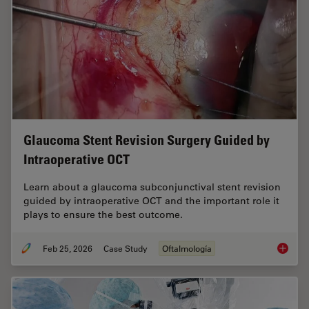
Glaucoma Stent Revision Surgery Guided by
Intraoperative OCT
Learn about a glaucoma subconjunctival stent revision
guided by intraoperative OCT and the important role it
plays to ensure the best outcome.
Feb 25, 2026
Case Study
Oftalmología
Glaucom