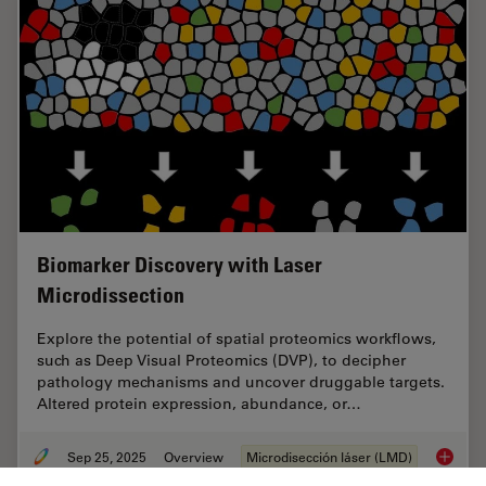
Biomarker Discovery with Laser
Microdissection
Explore the potential of spatial proteomics workflows,
such as Deep Visual Proteomics (DVP), to decipher
pathology mechanisms and uncover druggable targets.
Altered protein expression, abundance, or…
Sep 25, 2025
Overview
Microdisección láser (LMD)
Biomark