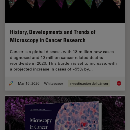
History, Developments and Trends of
Microscopy in Cancer Research
Cancer is a global disease, with 18 million new cases
diagnosed and 10 million cancer-related deaths
worldwide in 2020. This burden is set to increase, with
a projected increase in cases of ~55% by…
Mar 16, 2026
Whitepaper
Investigación del cáncer
History