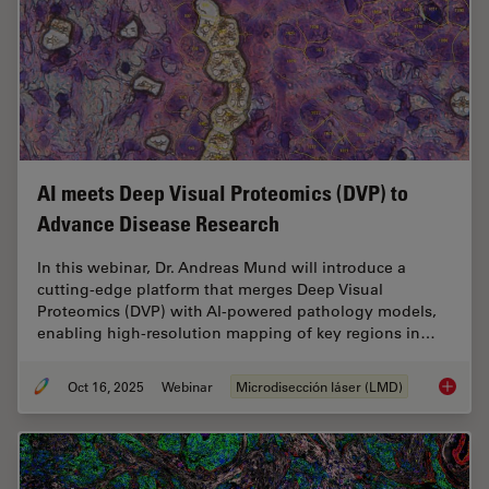
AI meets Deep Visual Proteomics (DVP) to
Advance Disease Research
In this webinar, Dr. Andreas Mund will introduce a
cutting-edge platform that merges Deep Visual
Proteomics (DVP) with AI-powered pathology models,
enabling high-resolution mapping of key regions in…
Oct 16, 2025
Webinar
Microdisección láser (LMD)
AI meet