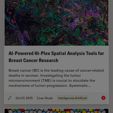
AI-Powered Hi-Plex Spatial Analysis Tools for
Breast Cancer Research
Breast cancer (BC) is the leading cause of cancer-related
deaths in women. Investigating the tumor
microenvironment (TME) is crucial to elucidate the
mechanisms of tumor progression. Systematic…
Oct 07, 2025
Case Study
Inteligencia Artificial
AI-Powe