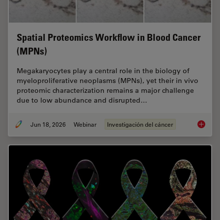
Spatial Proteomics Workflow in Blood Cancer
(MPNs)
Megakaryocytes play a central role in the biology of
myeloproliferative neoplasms (MPNs), yet their in vivo
proteomic characterization remains a major challenge
due to low abundance and disrupted…
Jun 18, 2026
Webinar
Investigación del cáncer
Spatial