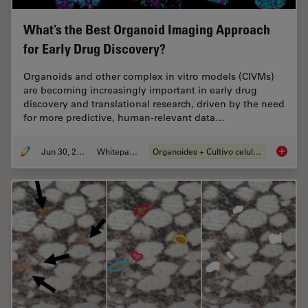
What’s the Best Organoid Imaging Approach
for Early Drug Discovery?
Organoids and other complex in vitro models (CIVMs)
are becoming increasingly important in early drug
discovery and translational research, driven by the need
for more predictive, human-relevant data…
Jun 30, 2026
Whitepaper
Organoides + Cultivo celular 3D
What’s 