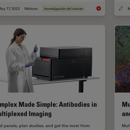
May 17, 2023
Webinar
Investigación del cáncer
M
The Role of Iron Me
mplex Made Simple: Antibodies in
Mu
ltiplexed Imaging
an
ld panels, plan studies, and get the most from
Mul