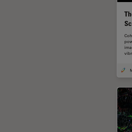
Dispersión Raman Coherente
Th
(CRS)
Sc
Drosophila Research
Educación
Coh
pow
Enfermedades
imag
neurodegenerativas
vib
Ergonomía
Especialidades médicas
Espectroscopia de
descomposición inducida por
láser (LIBS)
F-Techniques
Fabricación de baterías
FLIM (microscopía de
tiempos de vida de