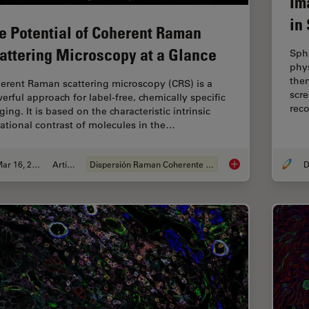
Im
in
e Potential of Coherent Raman
attering Microscopy at a Glance
Sphe
phys
the
erent Raman scattering microscopy (CRS) is a
scre
erful approach for label-free, chemically specific
rec
ing. It is based on the characteristic intrinsic
rational contrast of molecules in the…
Mar 16, 2022
Article
Dispersión Raman Coherente (CRS)
D
The Potential of Co