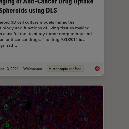
aging of Anti-Cancer Drug Uptake
 Spheroids using DLS
roid 3D cell culture models mimic the
iology and functions of living tissues making
m a useful tool to study tumor morphology and
en anti-cancer drugs. The drug AZD2014 is a
ognized…
ec 13, 2021
Whitepaper
Microscopía confocal
herent Raman Scattering Microscopy at a Glance
Imaging of Anti-Can