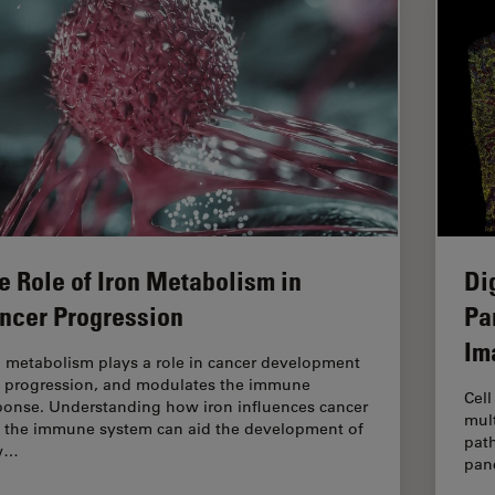
e Role of Iron Metabolism in
Di
ncer Progression
Pa
Im
n metabolism plays a role in cancer development
 progression, and modulates the immune
Cell
ponse. Understanding how iron influences cancer
mult
 the immune system can aid the development of
path
w…
panc