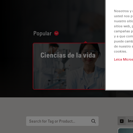
Nosotros y 
usted nos p
nuestro siti
sitios web, 
campañas pub
Popular
Show subnavigation
y a que com
puede cambia
de nuestro 
cookies.
Ciencias de la vida
Leica Micro
In