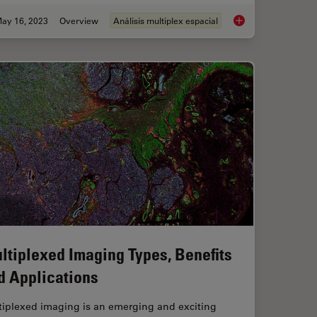
ay 16, 2023
Overview
Análisis multiplex espacial
tabolism in Cancer Progression
Dig Deeper Into the 
ltiplexed Imaging Types, Benefits
d Applications
tiplexed imaging is an emerging and exciting