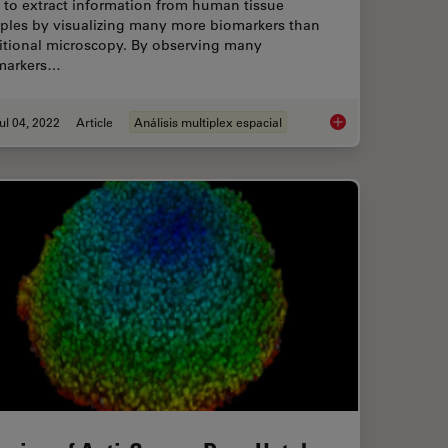
 to extract information from human tissue
ples by visualizing many more biomarkers than
ditional microscopy. By observing many
markers…
ul 04, 2022
Article
Análisis multiplex espacial
: Antibodies in Multiplexed Imaging
Multiplexed Imaging 