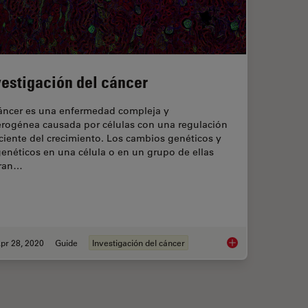
vestigación del cáncer
cáncer es una enfermedad compleja y
erogénea causada por células con una regulación
ciente del crecimiento. Los cambios genéticos y
enéticos en una célula o en un grupo de ellas
eran…
pr 28, 2020
Guide
Investigación del cáncer
 Results with Cell DIVE Validated Antibodies
Investigación del cá