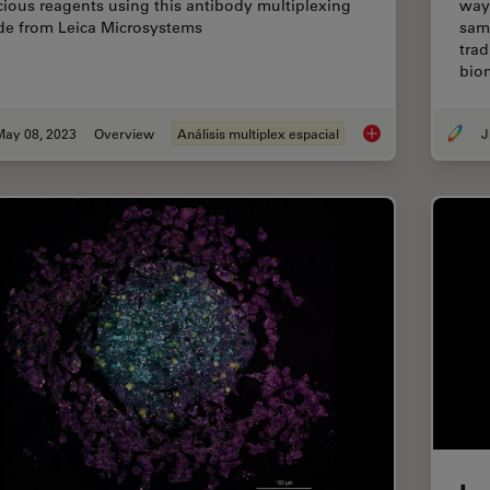
cious reagents using this antibody multiplexing
way
de from Leica Microsystems
sam
tra
bio
May 08, 2023
Overview
Análisis multiplex espacial
J
Complex Made Simple