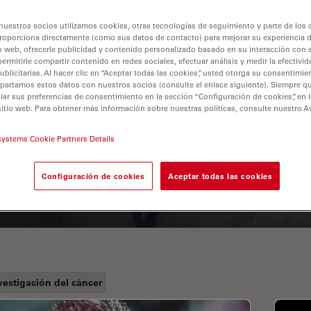
nuestros socios utilizamos cookies, otras tecnologías de seguimiento y parte de los
roporciona directamente (como sus datos de contacto) para mejorar su experiencia 
o web, ofrecerle publicidad y contenido personalizado basado en su interacción con e
permitirle compartir contenido en redes sociales, efectuar análisis y medir la efectivi
licitarias. Al hacer clic en “Aceptar todas las cookies”, usted otorga su consentimie
partamos estos datos con nuestros socios (consulte el enlace siguiente). Siempre qu
r sus preferencias de consentimiento en la sección “Configuración de cookies”, en la
sitio web. Para obtener más información sobre nuestras políticas, consulte nuestro A
A Guide to Fluorescence
systems Cookie Partners Details
Lifetime Imaging Microscopy
(FLIM)
Configuración de cookies
Aceptar todas las cookies
vestigación del cáncer