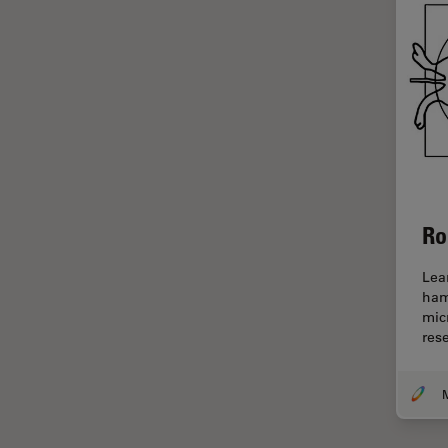
Imágenes cuantitativas
Imágenes de células vivas
Imagenología in vivo de
organismos completos
Imagenología y análisis de
tejidos avanzados
Imperial Imaging Hub
Ro
Industria Metalúrgica
Industrie électronique et des
Lea
semi-conducteurs
ham
mic
Inmunofluorescencia
rese
Inteligencia Artificial
Inverted Microscopy
M
Investigación del cáncer