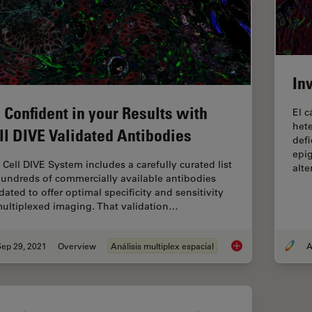
In
 Confident in your Results with
El 
het
ll DIVE Validated Antibodies
defi
epig
 Cell DIVE System includes a carefully curated list
alt
hundreds of commercially available antibodies
dated to offer optimal specificity and sensitivity
multiplexed imaging. That validation…
Sep 29, 2021
Overview
Análisis multiplex espacial
A
Be Confident in your