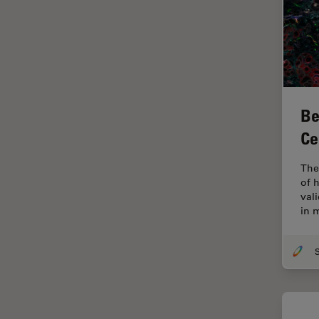
fluorescencia)
Fluorescencia
Fluoróforo
FluoSync
FRAP
Be
Fresado con haz de iones
Ce
FRET
The
Funciones de STELLARIS
of 
vali
Garantía de calidad / Control
in 
de calidad
Ginecología y Urología
Granos
Historia
HyD