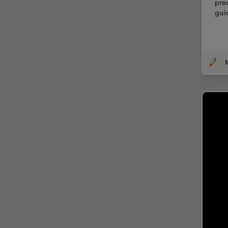
pre
gui
Cirugía de córnea
Cirugía de glaucoma
Cirugías de retina
CLEM
Conceptos básicos de
microscopía
Congelación a alta presión
Conservación de arte
Contrast Methods in Light
Microscopy
Crio SEM
Cultivo celular
De microscopía
Disección