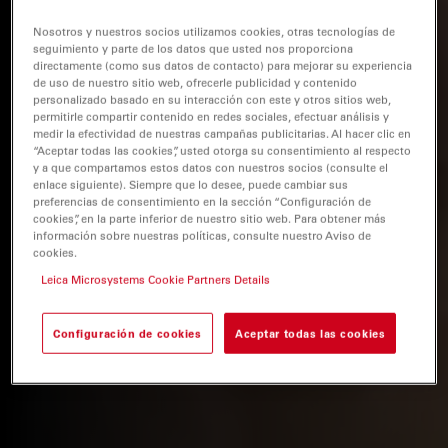
Nosotros y nuestros socios utilizamos cookies, otras tecnologías de
seguimiento y parte de los datos que usted nos proporciona
directamente (como sus datos de contacto) para mejorar su experiencia
de uso de nuestro sitio web, ofrecerle publicidad y contenido
personalizado basado en su interacción con este y otros sitios web,
permitirle compartir contenido en redes sociales, efectuar análisis y
medir la efectividad de nuestras campañas publicitarias. Al hacer clic en
“Aceptar todas las cookies”, usted otorga su consentimiento al respecto
y a que compartamos estos datos con nuestros socios (consulte el
enlace siguiente). Siempre que lo desee, puede cambiar sus
preferencias de consentimiento en la sección “Configuración de
cookies”, en la parte inferior de nuestro sitio web. Para obtener más
información sobre nuestras políticas, consulte nuestro Aviso de
cookies.
Leica Microsystems Cookie Partners Details
Configuración de cookies
Aceptar todas las cookies