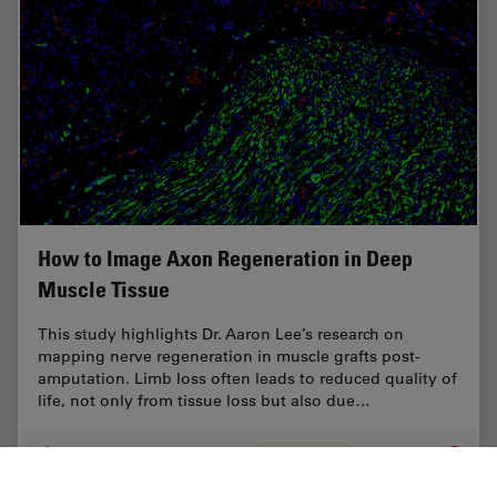
How to Image Axon Regeneration in Deep
Muscle Tissue
This study highlights Dr. Aaron Lee’s research on
mapping nerve regeneration in muscle grafts post-
amputation. Limb loss often leads to reduced quality of
life, not only from tissue loss but also due…
Sep 03, 2025
Case Study
Neurociencia
How to 