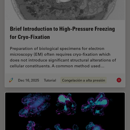
Brief Introduction to High-Pressure Freezing
for Cryo-Fixation
Preparation of biological specimens for electron
microscopy (EM) often requires cryo-fixation which
does not introduce significant structural alterations of
cellular constituents. A common method used…
Dec 16, 2025
Tutorial
Congelación a alta presión
Brief In