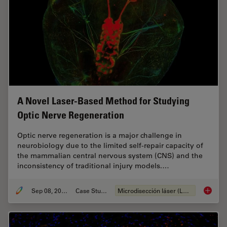
A Novel Laser-Based Method for Studying
Optic Nerve Regeneration
Optic nerve regeneration is a major challenge in
neurobiology due to the limited self-repair capacity of
the mammalian central nervous system (CNS) and the
inconsistency of traditional injury models.…
Sep 08, 2025
Case Study
Microdisección láser (LMD)
A Novel