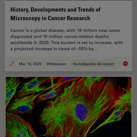
History, Developments and Trends of
Microscopy in Cancer Research
Cancer is a global disease, with 18 million new cases
diagnosed and 10 million cancer-related deaths
worldwide in 2020. This burden is set to increase, with
a projected increase in cases of ~55% by…
Mar 16, 2026
Whitepaper
Investigación del cáncer
History