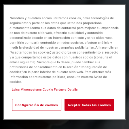
Nosotros y nuestros socios utilizamos cookies, otras tecnologías de
seguimiento y parte de los datos que usted nos proporciona
directamente (como sus datos de contacto) para mejorar su experiencia
de uso de nuestro sitio web, ofrecerle publicidad y contenido
personalizado basado en su interacción con este y otros sitios web,
permitirle compartir contenido en redes sociales, efectuar análisis y
medir la efectividad de nuestras campañas publicitarias. Al hacer clic en
“Aceptar todas las cookies”, usted otorga su consentimiento al respecto
y a que compartamos estos datos con nuestros socios (consulte el
enlace siguiente). Siempre que lo desee, puede cambiar sus
preferencias de consentimiento en la sección “Configuración de
cookies”, en la parte inferior de nuestro sitio web. Para obtener más
información sobre nuestras políticas, consulte nuestro Aviso de
cookies.
Leica Microsystems Cookie Partners Details
Configuración de cookies
Aceptar todas las cookies