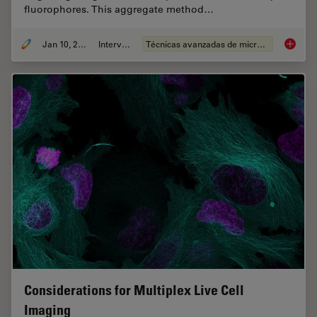
fluorophores. This aggregate method…
Jan 10, 2022
Interview
Técnicas avanzadas de microscopía
A New M
Considerations for Multiplex Live Cell
Imaging