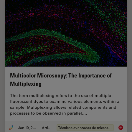
Multicolor Microscopy: The Importance of
Multiplexing
The term multiplexing refers to the use of multiple
fluorescent dyes to examine various elements within a
sample. Multiplexing allows related components and
processes to be observed in parallel,…
Jan 10, 2022
Article
Técnicas avanzadas de microscopía
Multico