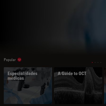
Popular
Show subnavigation
Especialidades
A Guide to OCT
médicas