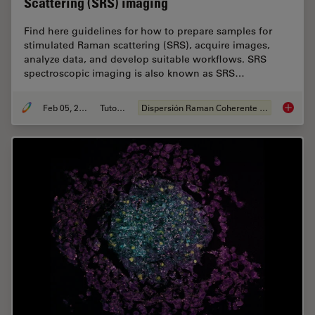
Scattering (SRS) imaging
Find here guidelines for how to prepare samples for
stimulated Raman scattering (SRS), acquire images,
analyze data, and develop suitable workflows. SRS
spectroscopic imaging is also known as SRS…
Feb 05, 2024
Tutorial
Dispersión Raman Coherente (CRS)
How to 