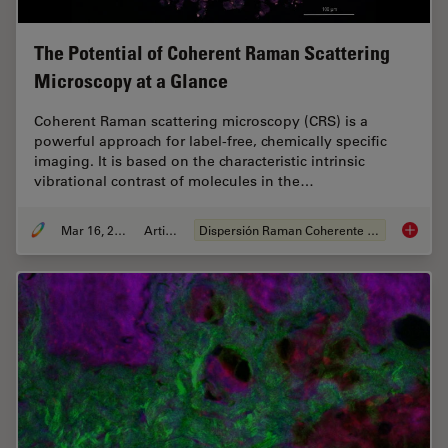
The Potential of Coherent Raman Scattering
Microscopy at a Glance
Coherent Raman scattering microscopy (CRS) is a
powerful approach for label-free, chemically specific
imaging. It is based on the characteristic intrinsic
vibrational contrast of molecules in the…
Mar 16, 2022
Article
Dispersión Raman Coherente (CRS)
The Pot