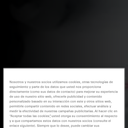
Nosotros y nuestros socios utilizamos cookies, otras tecnologías de
seguimiento y parte de los datos que usted nos proporciona
directamente (como sus datos de contacto) para mejorar su experiencia
de uso de nuestro sitio web, ofrecerle publicidad y contenido
personalizado basado en su interacción con este y otros sitios web,
permitirle compartir contenido en redes sociales, efectuar análisis y
medir la efectividad de nuestras campañas publicitarias. Al hacer clic en
“Aceptar todas las cookies”, usted otorga su consentimiento al respecto
y a que compartamos estos datos con nuestros socios (consulte el
enlace siguiente). Siempre que lo desee, puede cambiar sus