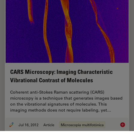
CARS Microscopy: Imaging Characteristic
Vibrational Contrast of Molecules
Coherent anti-Stokes Raman scattering (CARS)
microscopy is a technique that generates images based
on the vibrational signatures of molecules. This
imaging methods does not require labeling, yet…
Jul 16, 2012
Article
Microscopía multifotónica
CARS Mi