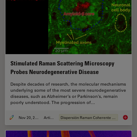
Stimulated Raman Scattering Microscopy
Probes Neurodegenerative Disease
Despite decades of research, the molecular mechanisms
underlying some of the most severe neurodegenerative
diseases, such as Alzheimer’s or Parkinson’s, remain
poorly understood. The progression of…
Nov 20, 2019
Article
Dispersión Raman Coherente (CRS)
Stimula