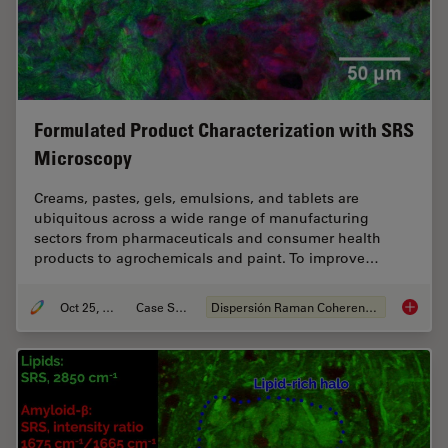
Formulated Product Characterization with SRS
Microscopy
Creams, pastes, gels, emulsions, and tablets are
ubiquitous across a wide range of manufacturing
sectors from pharmaceuticals and consumer health
products to agrochemicals and paint. To improve…
Oct 25, 2021
Case Study
Dispersión Raman Coherente (CRS)
Formula