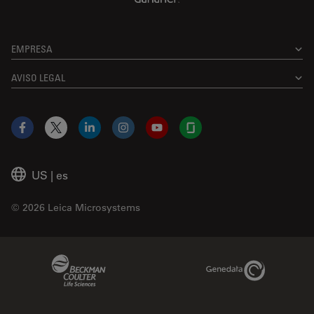
EMPRESA
AVISO LEGAL
Facebook
X
LinkedIn
Instagram
YouTube
Glassdoor
US
|
es
© 2026 Leica Microsystems
Beckman Coulter Link
Genedata Link