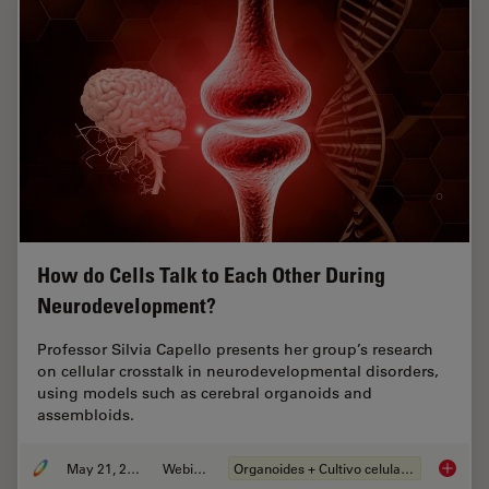
How do Cells Talk to Each Other During
Neurodevelopment?
Professor Silvia Capello presents her group’s research
on cellular crosstalk in neurodevelopmental disorders,
using models such as cerebral organoids and
assembloids.
May 21, 2024
Webinar
Organoides + Cultivo celular 3D
How do 