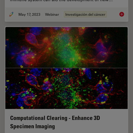
May 17, 2023
Webinar
Investigación del cáncer
The Rol
Computational Clearing - Enhance 3D
Specimen Imaging