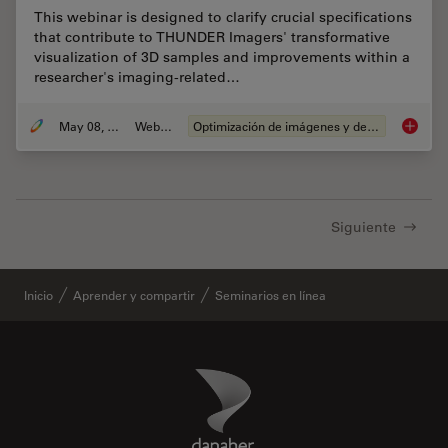
This webinar is designed to clarify crucial specifications
that contribute to THUNDER Imagers' transformative
visualization of 3D samples and improvements within a
researcher's imaging-related…
May 08, 2020
Webinar
Optimización de imágenes y deconvolución
Computa
Siguiente
Inicio
Aprender y compartir
Seminarios en línea
Danaher Logo
Footer