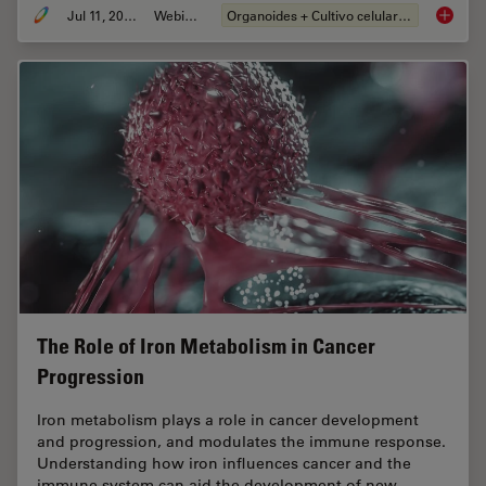
Jul 11, 2023
Webinar
Organoides + Cultivo celular 3D
Imaging
The Role of Iron Metabolism in Cancer
Progression
Iron metabolism plays a role in cancer development
and progression, and modulates the immune response.
Understanding how iron influences cancer and the
immune system can aid the development of new…