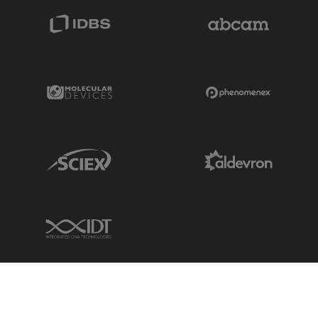
IDBS Link
Abcam Limited
Molecular Devices Link
Phenomenex L
Sciex Link
Aldevron Link
IDT Link