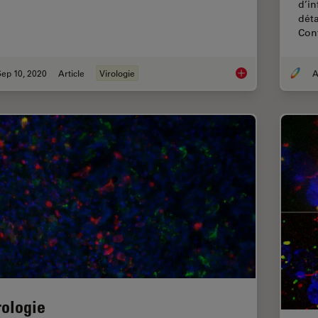
d’in
déta
Con
ep 10, 2020
Article
Virologie
A
How Can Immunofluo
rologie