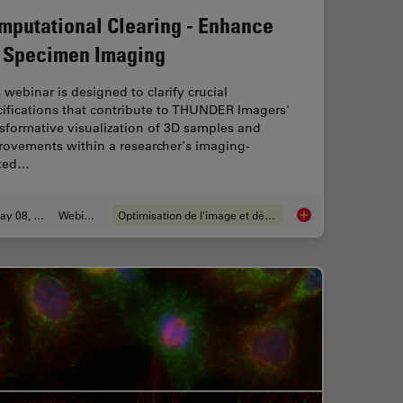
mputational Clearing - Enhance
 Specimen Imaging
 webinar is designed to clarify crucial
ifications that contribute to THUNDER Imagers'
sformative visualization of 3D samples and
rovements within a researcher's imaging-
ated…
May 08, 2020
Webinaire
Optimisation de l'image et déconvolution
Computational Clear