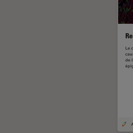
Dentisterie
Diffusion Raman cohérente
(CRS)
Dissection
Re
Drosophila Research
Le 
Éducation
cau
Ergonomie
de 
épi
F-Techniques
Fabrication de batteries
FLIM (Fluorescence Lifetime
Imaging Microscopy)
Fluorescence
Fluorophore
A
FluoSync