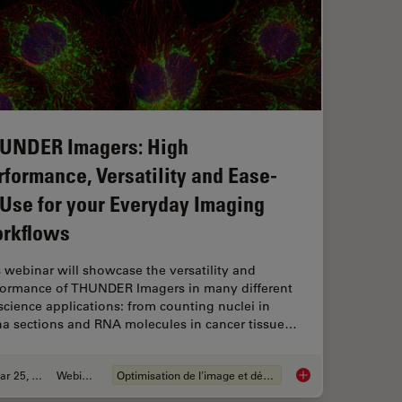
UNDER Imagers: High
rformance, Versatility and Ease-
-Use for your Everyday Imaging
rkflows
 webinar will showcase the versatility and
formance of THUNDER Imagers in many different
 science applications: from counting nuclei in
ina sections and RNA molecules in cancer tissue…
Mar 25, 2020
Webinaire
Optimisation de l'image et déconvolution
ncer
THUNDER Imagers: Hi