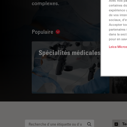
Avec nos par
complexes.
certaines d
expérience u
de vos inter
sociaux, d’e
Accepter tou
partenaires
Populaire
Show subnavigation
dans la sect
pour en savo
Leica Micro
Spécialités médicales
A 
Te