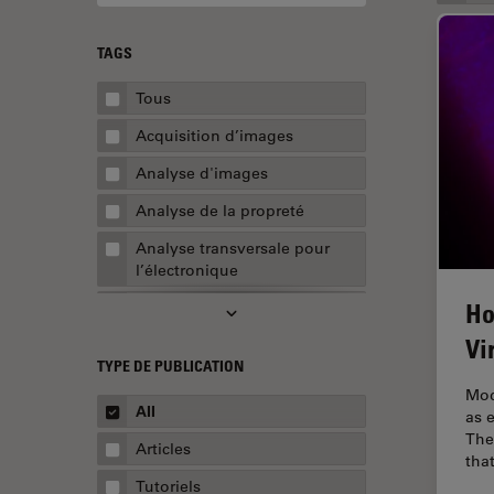
TAGS
Tous
Acquisition d’images
Analyse d'images
Analyse de la propreté
Analyse transversale pour
l’électronique
Ho
AR Surgery
Vi
Assemblée
TYPE DE PUBLICATION
Assurance de la qualité /
Mod
Contrôle de la qualité
All
as 
The
Automobile et aérospatial
Articles
tha
Biologie cellulaire
Tutoriels