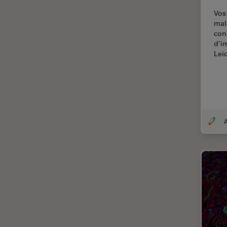
Chirurgie de la cornée
Vos 
Chirurgie de la rétine
mal
con
Chirurgie du glaucome
d’i
Lei
Circuit imprimé (PCB)
CLEM
Coloration
Congélation à haute pression
Conservation de l'art
Contrast Methods in Light
Microscopy
Cryo SEM
Cryo-microscopie
électronique
Culture cellulaire