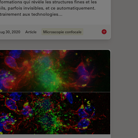
formations qui révèle les structures fines et les
ils, parfois invisibles, et ce automatiquement.
trairement aux technologies…
ug 30, 2020
Article
Microscopie confocale
rescence Aid Virology Research?
Obtenez le maximum d