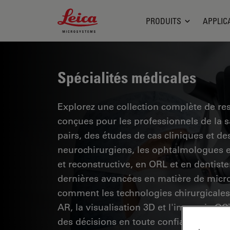
Leica Microsystems Logo
PRODUITS
APPLIC
Spécialités médicales
Explorez une collection complète de res
conçues pour les professionnels de la 
pairs, des études de cas cliniques et 
neurochirurgiens, les ophtalmologues et
et reconstructive, en ORL et en dentiste
dernières avancées en matière de micro
comment les technologies chirurgicales 
AR, la visualisation 3D et l'imagerie O
des décisions en toute confiance et d'êt