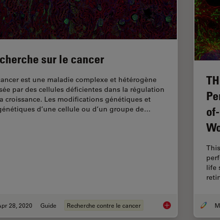
cherche sur le cancer
TH
cancer est une maladie complexe et hétérogène
sée par des cellules déficientes dans la régulation
Pe
la croissance. Les modifications génétiques et
of
génétiques d’une cellule ou d’un groupe de…
Wo
This
per
life
ret
pr 28, 2020
Guide
Recherche contre le cancer
Recherche sur le ca