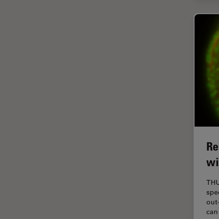
Fonctionnalités de
STELLARIS
Fraisage par faisceau d'ions
FRAP
FRET
Gynécologie et urologie
HyD
Imagerie 3D
Imagerie et analyse
tissulaires avancées
Re
Imagerie in vivo de
wi
l'organisme entier
Imagerie multiplexée spatiale
THU
spe
Imagerie pour cellules
out
vivantes
can