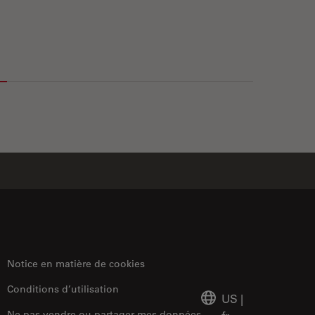
 3D Specimens with Sharp Contrast Free of Haze
Notice en matière de cookies
Conditions d’utilisation
US
|
Ne pas vendre ou partager mes données