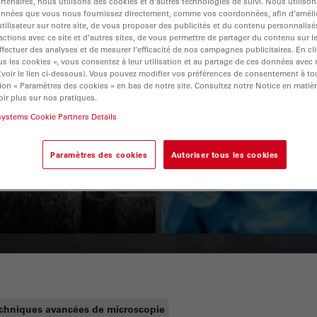
tenaires, nous utilisons des cookies et d’autres technologies de suivi. Nous utiliso
onnées que vous nous fournissez directement, comme vos coordonnées, afin d’amélio
tilisateur sur notre site, de vous proposer des publicités et du contenu personnalisé
actions avec ce site et d’autres sites, de vous permettre de partager du contenu sur l
ffectuer des analyses et de mesurer l’efficacité de nos campagnes publicitaires. En cl
s les cookies », vous consentez à leur utilisation et au partage de ces données avec
 (voir le lien ci-dessous). Vous pouvez modifier vos préférences de consentement à 
ion « Paramètres des cookies » en bas de notre site. Consultez notre Notice en matiè
ir plus sur nos pratiques.
systems Cookie Partners Details
Guide to OCT
How to Drape a
Surgical Microscop
Paramètres des cookies
Autoriser tous les cookies
chniques avancées de microscopie