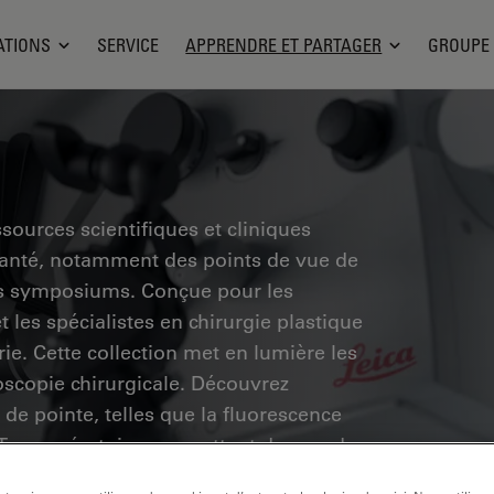
ATIONS
SERVICE
APPRENDRE ET PARTAGER
GROUPE
sources scientifiques et cliniques
santé, notamment des points de vue de
des symposiums. Conçue pour les
 les spécialistes en chirurgie plastique
rie. Cette collection met en lumière les
scopie chirurgicale. Découvrez
de pointe, telles que la fluorescence
CT peropératoire, permettent de prendre
re précis dans les chirurgies