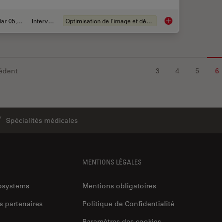
Mar 05, 2019
Interviews
Optimisation de l'image et déconvolution
Real Time Images of
édent
3
4
5
6
Spécialités médicales
MENTIONS LÉGALES
rosystems
Mentions obligatoires
s partenaires
Politique de Confidentialité
Paramètres des cookies