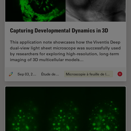
Capturing Developmental Dynamics in 3D
This application note showcases how the Viventis Deep
dual-view light sheet microscope was successfully used
by researchers for exploring high-resolution, long-term
imaging of 3D multicellular models…
Sep 03, 2025
Étude de cas
Microscopie à feuille de lumière
Capturi