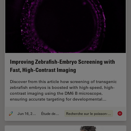
Improving Zebrafish-Embryo Screening with
Fast, High-Contrast Imaging
Discover from this article how screening of transgenic
zebrafish embryos is boosted with high-speed, high-
contrast imaging using the DM6 B microscope,
ensuring accurate targeting for developmental…
Jun 16, 2025
Étude de cas
Recherche sur le poisson-zèbre
Improvi