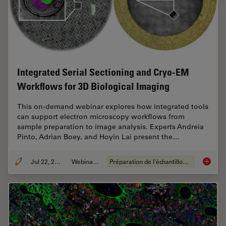
Integrated Serial Sectioning and Cryo-EM
Workflows for 3D Biological Imaging
This on-demand webinar explores how integrated tools
can support electron microscopy workflows from
sample preparation to image analysis. Experts Andreia
Pinto, Adrian Boey, and Hoyin Lai present the…
Jul 22, 2025
Webinaire
Préparation de l'échantillon EM
Integra