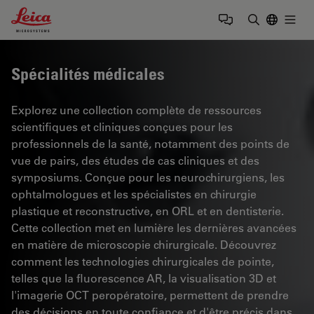
Leica Microsystems Logo
Togg
Saisir un t
Spécialités médicales
Explorez une collection complète de ressources
scientifiques et cliniques conçues pour les
professionnels de la santé, notamment des points de
vue de pairs, des études de cas cliniques et des
symposiums. Conçue pour les neurochirurgiens, les
ophtalmologues et les spécialistes en chirurgie
plastique et reconstructive, en ORL et en dentisterie.
Cette collection met en lumière les dernières avancées
en matière de microscopie chirurgicale. Découvrez
comment les technologies chirurgicales de pointe,
telles que la fluorescence AR, la visualisation 3D et
l'imagerie OCT peropératoire, permettent de prendre
des décisions en toute confiance et d'être précis dans