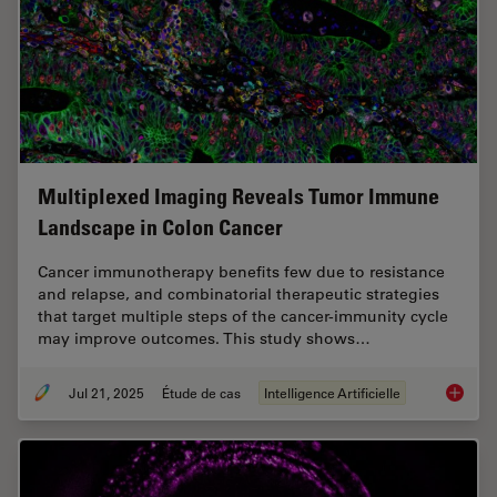
Multiplexed Imaging Reveals Tumor Immune
Landscape in Colon Cancer
Cancer immunotherapy benefits few due to resistance
and relapse, and combinatorial therapeutic strategies
that target multiple steps of the cancer-immunity cycle
may improve outcomes. This study shows…
Jul 21, 2025
Étude de cas
Intelligence Artificielle
Multipl