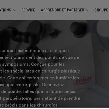
ATIONS
SERVICE
APPRENDRE ET PARTAGER
GROUPE
sources scientifiques et cliniques
santé, notamment des points de vue de
des symposiums. Conçue pour les
 les spécialistes en chirurgie plastique
rie. Cette collection met en lumière les
scopie chirurgicale. Découvrez
de pointe, telles que la fluorescence
CT peropératoire, permettent de prendre
re précis dans les chirurgies