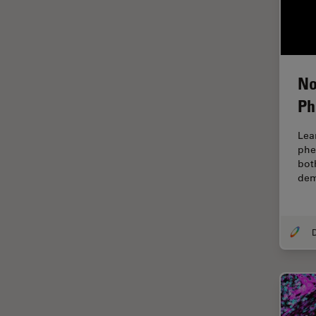
Fonctionnalités de
STELLARIS
Fraisage par faisceau d'ions
FRAP
No
FRET
Ph
Gynécologie et urologie
Lea
HyD
phe
Imagerie 3D
bot
dem
Imagerie et analyse
tissulaires avancées
Imagerie in vivo de
l'organisme entier
Imagerie multiplexée spatiale
Imagerie pour cellules
vivantes