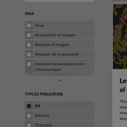
TAGS
Tous
Acquisition d’images
Analyse d'images
Analyse de la propreté
Analyse transversale pour
l’électronique
Le
AR Surgery
of
Assemblée
TYPE DE PUBLICATION
Assurance de la qualité /
This
Contrôle de la qualité
All
inte
mea
Automobile et aérospatial
Articles
stu
Biologie cellulaire
Tutoriels