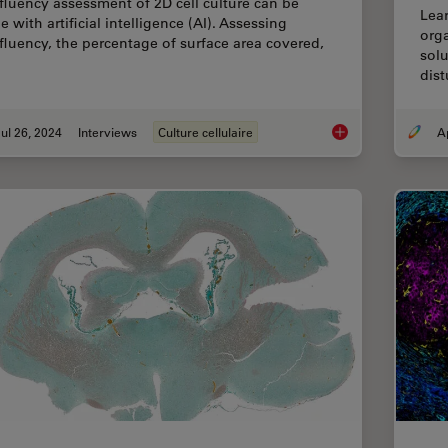
fluency assessment of 2D cell culture can be
Lea
 with artificial intelligence (AI). Assessing
orga
fluency, the percentage of surface area covered,
solu
dist
ul 26, 2024
Interviews
Culture cellulaire
AI Confluency Analys