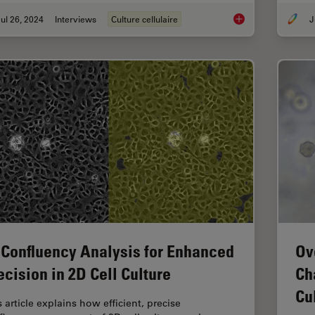
ul 26, 2024
Interviews
Culture cellulaire
J
Leveraging AI for Eff
 Confluency Analysis for Enhanced
Ov
ecision in 2D Cell Culture
Ch
Cu
 article explains how efficient, precise