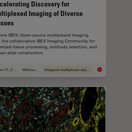
celerating Discovery for
ltiplexed Imaging of Diverse
ssues
lore IBEX: Open-source multiplexed imaging.
n the collaborative IBEX Imaging Community for
mized tissue processing, antibody selection, and
an atlas construction.
Jan 31, 2024
Webinaire
Imagerie multiplexée spatiale
our Histology Workflows
Accelerating Discove