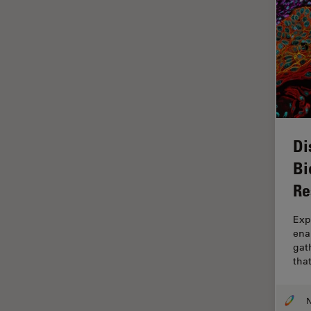
Imagerie quantitative
Imagerie THUNDER
Immunofluorescence
Industrie des métaux
Industrie électronique et des
semi-conducteurs
Intelligence Artificielle
Di
Bi
Inverted Microscopy
Re
L'histoire
Les bases de la microscopie
Exp
ena
Limite de diffraction
gath
Logiciel de microscope
tha
Maladies neurodégénératives
Médecine Légale