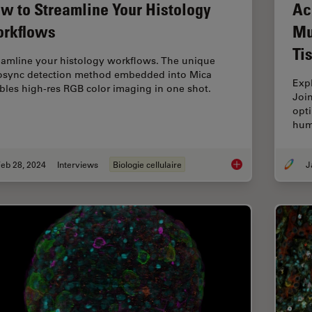
w to Streamline Your Histology
Ac
rkflows
Mu
Ti
eamline your histology workflows. The unique
osync detection method embedded into Mica
Exp
bles high-res RGB color imaging in one shot.
Joi
opti
hum
eb 28, 2024
Interviews
Biologie cellulaire
How to Streamline Y