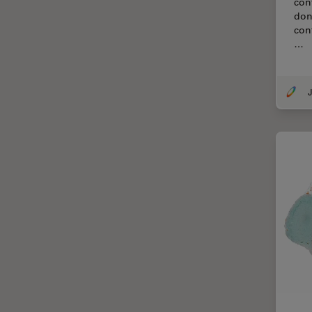
con
Chirurgie de la cornée
done
Chirurgie de la rétine
con
…
Chirurgie du glaucome
Circuit imprimé (PCB)
J
CLEM
Coloration
Congélation à haute pression
Conservation de l'art
Contrast Methods in Light
Microscopy
Cryo SEM
Cryo-microscopie
électronique
Culture cellulaire