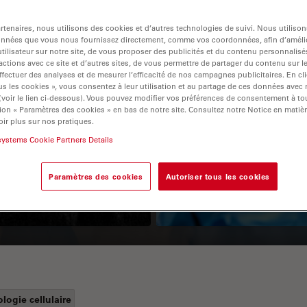
tenaires, nous utilisons des cookies et d’autres technologies de suivi. Nous utiliso
onnées que vous nous fournissez directement, comme vos coordonnées, afin d’amélio
tilisateur sur notre site, de vous proposer des publicités et du contenu personnalisé
actions avec ce site et d’autres sites, de vous permettre de partager du contenu sur l
ffectuer des analyses et de mesurer l’efficacité de nos campagnes publicitaires. En cl
s les cookies », vous consentez à leur utilisation et au partage de ces données avec
 (voir le lien ci-dessous). Vous pouvez modifier vos préférences de consentement à 
ion « Paramètres des cookies » en bas de notre site. Consultez notre Notice en matiè
ir plus sur nos pratiques.
Guide to OCT
How to Drape a
systems Cookie Partners Details
Surgical Microscop
Paramètres des cookies
Autoriser tous les cookies
ologie cellulaire