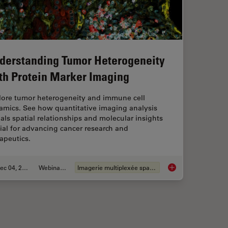
derstanding Tumor Heterogeneity
th Protein Marker Imaging
lore tumor heterogeneity and immune cell
amics. See how quantitative imaging analysis
als spatial relationships and molecular insights
ial for advancing cancer research and
apeutics.
Dec 04, 2023
Webinaire
Imagerie multiplexée spatiale
lutions for Phenotypic Drug Screening
Understanding Tumor