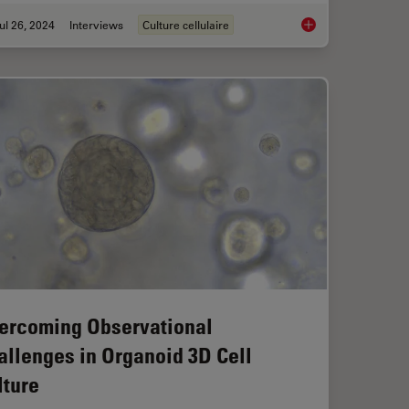
ul 26, 2024
Interviews
Culture cellulaire
icient Analysis of Cell Transfection
Precision and Effici
ercoming Observational
allenges in Organoid 3D Cell
lture