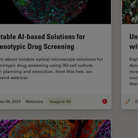
table AI-based Solutions for
Un
enotypic Drug Screening
wi
rn about notable optical microscope solutions for
Exp
notypic drug screening using 3D-cell culture,
dyn
h planning and execution, from this free, on-
reve
and webinar.
cruc
ther
Dec 06, 2023
Webinaire
Imagerie 3D
Notable AI-based So