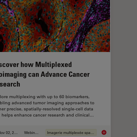
scover how Multiplexed
oimaging can Advance Cancer
search
lore multiplexing with up to 60 biomarkers,
bling advanced tumor imaging approaches to
er precise, spatially-resolved single-cell data
t helps enhance cancer research and clinical…
Nov 02, 2023
Webinaire
Imagerie multiplexée spatiale
Discover how Multi