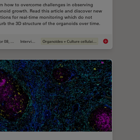
rn how to overcome challenges in observing
noid growth. Read this article and discover new
tions for real-time monitoring which do not
urb the 3D structure of the organoids over time.
Apr 08, 2024
Interviews
Organoïdes + Culture cellulaire en 3D
is for Enhanced Precision in 2D Cell Culture
Overcoming Observat