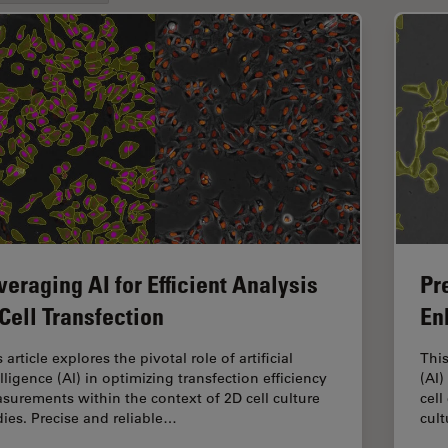
veraging AI for Efficient Analysis
Pr
 Cell Transfection
En
 article explores the pivotal role of artificial
This
lligence (AI) in optimizing transfection efficiency
(AI)
surements within the context of 2D cell culture
cell
dies. Precise and reliable…
cult