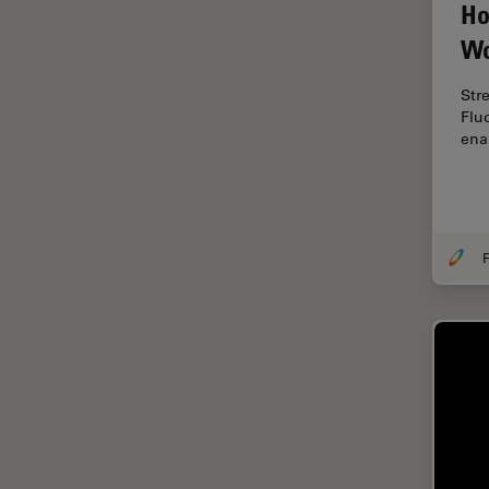
Dentisterie
Ho
Wo
Diffusion Raman cohérente
(CRS)
Str
Dissection
Flu
ena
Drosophila Research
Éducation
Ergonomie
F-Techniques
F
Fabrication de batteries
FLIM (Fluorescence Lifetime
Imaging Microscopy)
Fluorescence
Fluorophore
FluoSync