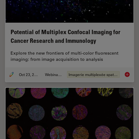
Potential of Multiplex Confocal Imaging for
Cancer Research and Immunology
Explore the new frontiers of multi-color fluorescent
imaging: from image acquisition to analysis
Oct 23, 2023
Webinaire
Imagerie multiplexée spatiale
Potenti