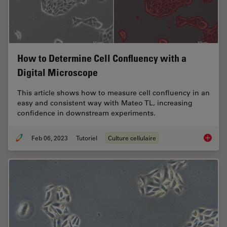
How to Determine Cell Confluency with a
Digital Microscope
This article shows how to measure cell confluency in an
easy and consistent way with Mateo TL, increasing
confidence in downstream experiments.
Feb 06, 2023
Tutoriel
Culture cellulaire
How to 