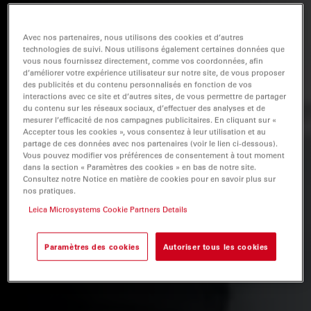
Avec nos partenaires, nous utilisons des cookies et d’autres
technologies de suivi. Nous utilisons également certaines données que
vous nous fournissez directement, comme vos coordonnées, afin
d’améliorer votre expérience utilisateur sur notre site, de vous proposer
des publicités et du contenu personnalisés en fonction de vos
interactions avec ce site et d’autres sites, de vous permettre de partager
du contenu sur les réseaux sociaux, d’effectuer des analyses et de
mesurer l’efficacité de nos campagnes publicitaires. En cliquant sur «
Accepter tous les cookies », vous consentez à leur utilisation et au
partage de ces données avec nos partenaires (voir le lien ci-dessous).
Vous pouvez modifier vos préférences de consentement à tout moment
dans la section « Paramètres des cookies » en bas de notre site.
Consultez notre Notice en matière de cookies pour en savoir plus sur
nos pratiques.
Leica Microsystems Cookie Partners Details
Paramètres des cookies
Autoriser tous les cookies