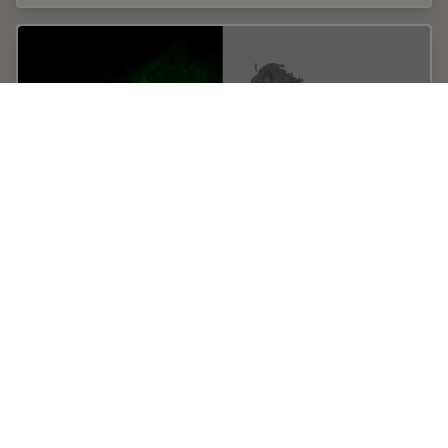
Putting Dynamic Live Cell Data into the
Ultrastructural Context
With workflow Coral Life, searching for a needle in the
haystack is a thing of the past. Take advantage of
correlative light and electron microscopy to identify