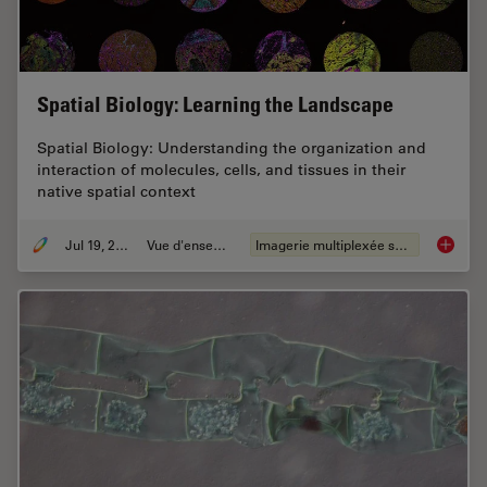
Spatial Biology: Learning the Landscape
Spatial Biology: Understanding the organization and
interaction of molecules, cells, and tissues in their
native spatial context
Jul 19, 2023
Vue d'ensemble
Imagerie multiplexée spatiale
Spatial