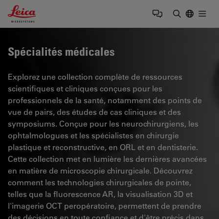
Leica Microsystems Logo
Togg
Saisir un t
Spécialités médicales
Explorez une collection complète de ressources
scientifiques et cliniques conçues pour les
professionnels de la santé, notamment des points de
vue de pairs, des études de cas cliniques et des
symposiums. Conçue pour les neurochirurgiens, les
ophtalmologues et les spécialistes en chirurgie
plastique et reconstructive, en ORL et en dentisterie.
Cette collection met en lumière les dernières avancées
en matière de microscopie chirurgicale. Découvrez
comment les technologies chirurgicales de pointe,
telles que la fluorescence AR, la visualisation 3D et
l'imagerie OCT peropératoire, permettent de prendre
des décisions en toute confiance et d'être précis dans