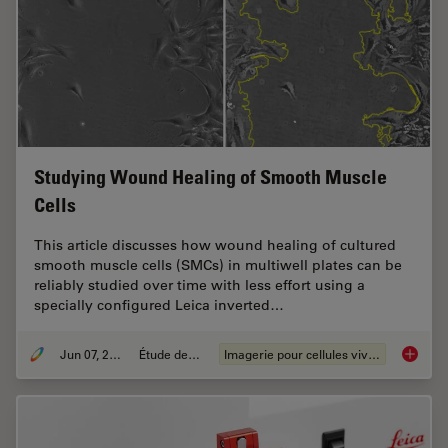
Studying Wound Healing of Smooth Muscle
Cells
This article discusses how wound healing of cultured
smooth muscle cells (SMCs) in multiwell plates can be
reliably studied over time with less effort using a
specially configured Leica inverted…
Jun 07, 2022
Étude de cas
Imagerie pour cellules vivantes
Studyin