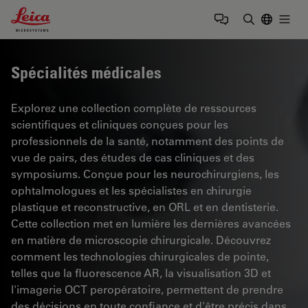
Leica Microsystems Logo
Togg
Saisir un t
Spécialités médicales
Explorez une collection complète de ressources
scientifiques et cliniques conçues pour les
professionnels de la santé, notamment des points de
vue de pairs, des études de cas cliniques et des
symposiums. Conçue pour les neurochirurgiens, les
ophtalmologues et les spécialistes en chirurgie
plastique et reconstructive, en ORL et en dentisterie.
Cette collection met en lumière les dernières avancées
en matière de microscopie chirurgicale. Découvrez
comment les technologies chirurgicales de pointe,
telles que la fluorescence AR, la visualisation 3D et
l'imagerie OCT peropératoire, permettent de prendre
des décisions en toute confiance et d'être précis dans