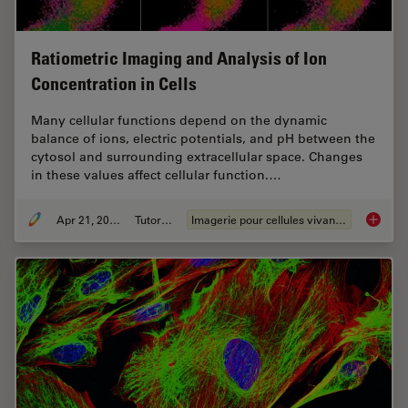
Ratiometric Imaging and Analysis of Ion
Concentration in Cells
Many cellular functions depend on the dynamic
balance of ions, electric potentials, and pH between the
cytosol and surrounding extracellular space. Changes
in these values affect cellular function.…
Apr 21, 2026
Tutoriel
Imagerie pour cellules vivantes
Ratiomet