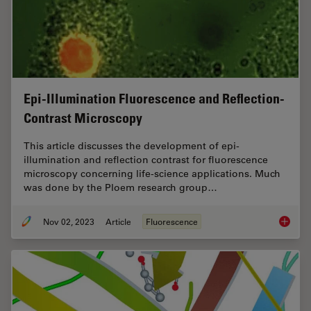
Epi-Illumination Fluorescence and Reflection-
Contrast Microscopy
This article discusses the development of epi-
illumination and reflection contrast for fluorescence
microscopy concerning life-science applications. Much
was done by the Ploem research group…
Nov 02, 2023
Article
Fluorescence
Epi-Ill