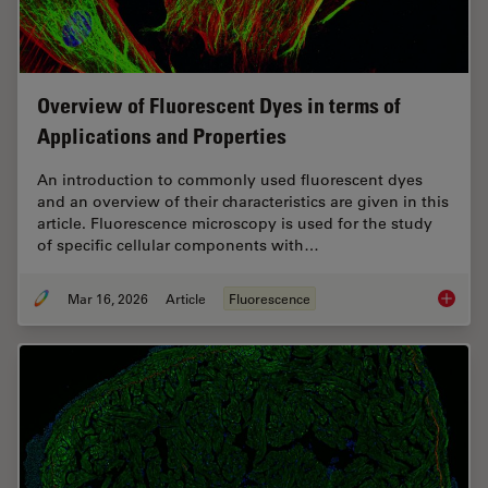
Overview of Fluorescent Dyes in terms of
Applications and Properties
An introduction to commonly used fluorescent dyes
and an overview of their characteristics are given in this
article. Fluorescence microscopy is used for the study
of specific cellular components with…
Mar 16, 2026
Article
Fluorescence
Overvie