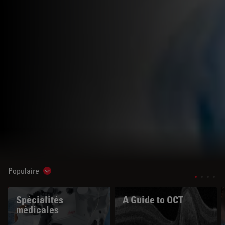
Populaire
Show subnavigation
Spécialités
A Guide to OCT
médicales