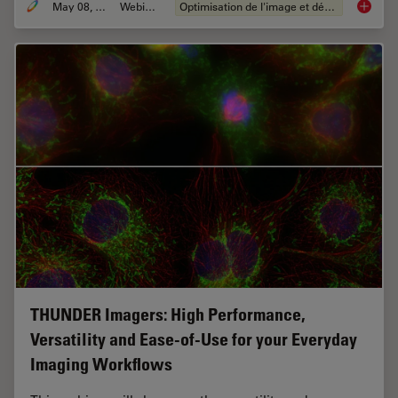
May 08, 2020
Webinaire
Optimisation de l'image et déconvolution
Computa
THUNDER Imagers: High Performance,
Versatility and Ease-of-Use for your Everyday
Imaging Workflows