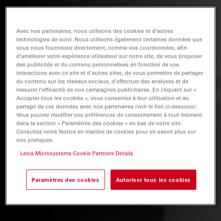
Avec nos partenaires, nous utilisons des cookies et d’autres
technologies de suivi. Nous utilisons également certaines données que
vous nous fournissez directement, comme vos coordonnées, afin
d’améliorer votre expérience utilisateur sur notre site, de vous proposer
des publicités et du contenu personnalisés en fonction de vos
interactions avec ce site et d’autres sites, de vous permettre de partager
du contenu sur les réseaux sociaux, d’effectuer des analyses et de
mesurer l’efficacité de nos campagnes publicitaires. En cliquant sur «
Accepter tous les cookies », vous consentez à leur utilisation et au
partage de ces données avec nos partenaires (voir le lien ci-dessous).
Vous pouvez modifier vos préférences de consentement à tout moment
dans la section « Paramètres des cookies » en bas de notre site.
Consultez notre Notice en matière de cookies pour en savoir plus sur
nos pratiques.
Leica Microsystems Cookie Partners Details
Paramètres des cookies
Autoriser tous les cookies