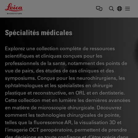
Leica Microsystems Logo
Togg
Saisir un t
Spécialités médicales
Explorez une collection complète de ressources
scientifiques et cliniques conçues pour les
professionnels de la santé, notamment des points de
vue de pairs, des études de cas cliniques et des
symposiums. Conçue pour les neurochirurgiens, les
ophtalmologues et les spécialistes en chirurgie
plastique et reconstructive, en ORL et en dentisterie.
Cette collection met en lumière les dernières avancées
en matière de microscopie chirurgicale. Découvrez
comment les technologies chirurgicales de pointe,
telles que la fluorescence AR, la visualisation 3D et
l'imagerie OCT peropératoire, permettent de prendre
des décisions en toute confiance et d'être précis dans