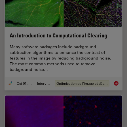
An Introduction to Computational Clearing
Many software packages include background
subtraction algorithms to enhance the contrast of
features in the image by reducing background noise.
The most common methods used to remove
background noise…
Oct 01, 2020
Interviews
Optimisation de l'image et déconvolution
An Intr