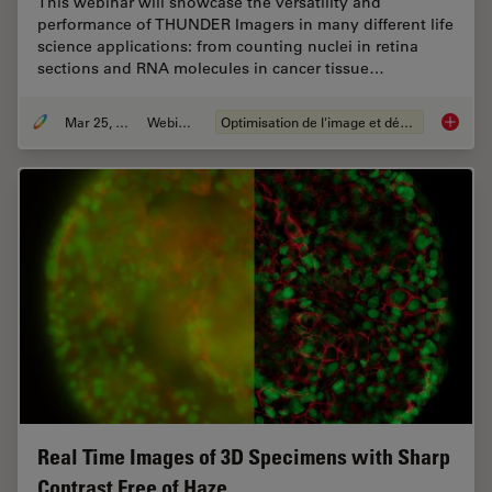
This webinar will showcase the versatility and
performance of THUNDER Imagers in many different life
science applications: from counting nuclei in retina
sections and RNA molecules in cancer tissue…
Mar 25, 2020
Webinaire
Optimisation de l'image et déconvolution
THUNDER
Real Time Images of 3D Specimens with Sharp
Contrast Free of Haze