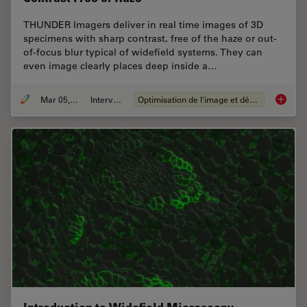
THUNDER Imagers deliver in real time images of 3D
specimens with sharp contrast, free of the haze or out-
of-focus blur typical of widefield systems. They can
even image clearly places deep inside a…
Mar 05, 2019
Interviews
Optimisation de l'image et déconvolution
Real Ti