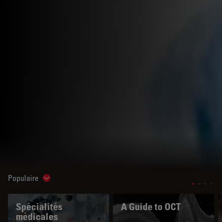
Populaire
Show subnavigation
Spécialités
A Guide to OCT
médicales