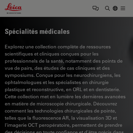
Leica Microsystems Logo
Togg
Saisir un t
Spécialités médicales
Explorez une collection complète de ressources
scientifiques et cliniques conçues pour les
professionnels de la santé, notamment des points de
vue de pairs, des études de cas cliniques et des
symposiums. Conçue pour les neurochirurgiens, les
ophtalmologues et les spécialistes en chirurgie
plastique et reconstructive, en ORL et en dentisterie.
Cette collection met en lumière les dernières avancées
en matière de microscopie chirurgicale. Découvrez
comment les technologies chirurgicales de pointe,
telles que la fluorescence AR, la visualisation 3D et
l'imagerie OCT peropératoire, permettent de prendre
des décisions en toute confiance et d'être précis dans