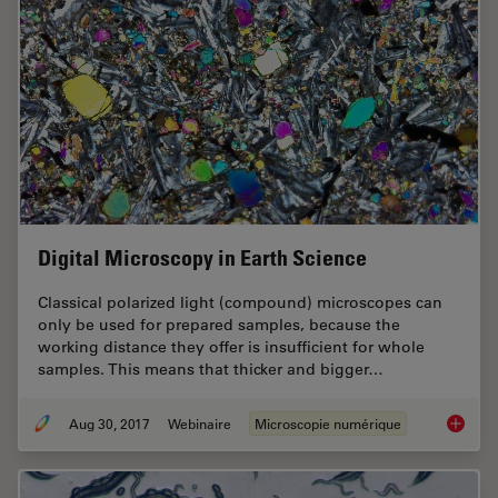
Digital Microscopy in Earth Science
Classical polarized light (compound) microscopes can
only be used for prepared samples, because the
working distance they offer is insufficient for whole
samples. This means that thicker and bigger…
Aug 30, 2017
Webinaire
Microscopie numérique
Digital