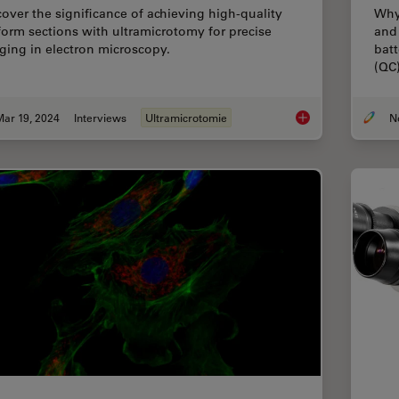
cover the significance of achieving high-quality
Why 
form sections with ultramicrotomy for precise
and 
ging in electron microscopy.
batt
(QC)
Mar 19, 2024
Interviews
Ultramicrotomie
High Quality Sectio