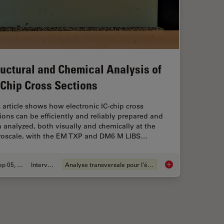
ructural and Chemical Analysis of
-Chip Cross Sections
 article shows how electronic IC-chip cross
ions can be efficiently and reliably prepared and
 analyzed, both visually and chemically at the
roscale, with the EM TXP and DM6 M LIBS…
Sep 05, 2023
Interviews
Analyse transversale pour l’électronique
niques for Materials Sectioning
Structural and Chemi