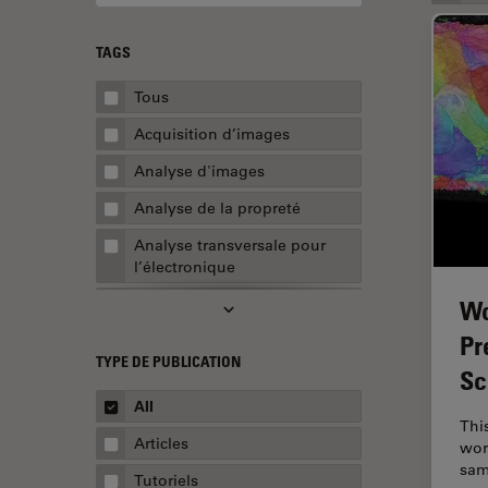
TAGS
Tous
Acquisition d’images
Analyse d'images
Analyse de la propreté
Analyse transversale pour
l’électronique
AR Surgery
Wo
Pr
Assemblée
TYPE DE PUBLICATION
Sc
Assurance de la qualité /
Contrôle de la qualité
All
Thi
Automobile et aérospatial
Articles
wor
sam
Biologie cellulaire
Tutoriels