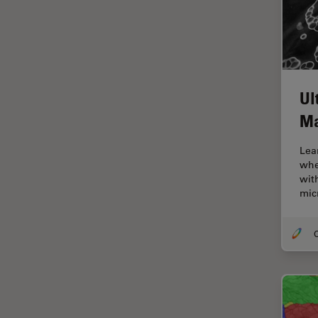
Fonctionnalités de
STELLARIS
Fraisage par faisceau d'ions
FRAP
FRET
Ul
Gynécologie et urologie
Ma
HyD
Lea
Imagerie 3D
whe
wit
Imagerie et analyse
mic
tissulaires avancées
Imagerie in vivo de
O
l'organisme entier
Imagerie multiplexée spatiale
Imagerie pour cellules
vivantes