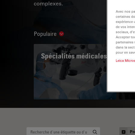
complexes.
Avec nos par
certaines d
expérience u
de vos inter
sociaux, d’e
Populaire
Show subnavigation
Accepter tou
partenaires
dans la sect
pour en savo
Spécialités médicales
A 
Leica Micro
Pr