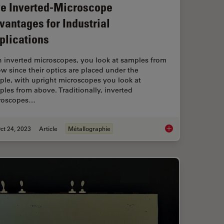
ve Inverted-Microscope
vantages for Industrial
plications
h inverted microscopes, you look at samples from
w since their optics are placed under the
ple, with upright microscopes you look at
les from above. Traditionally, inverted
roscopes…
ct 24, 2023
Article
Métallographie
ication with Fluorescence Microscopy
Five Inverted-Micros