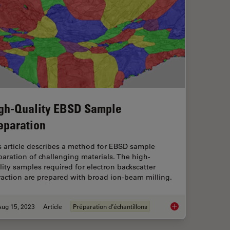
gh-Quality EBSD Sample
eparation
s article describes a method for EBSD sample
paration of challenging materials. The high-
lity samples required for electron backscatter
fraction are prepared with broad ion-beam milling.
Aug 15, 2023
Article
Préparation d’échantillons
High-Quality EBSD 