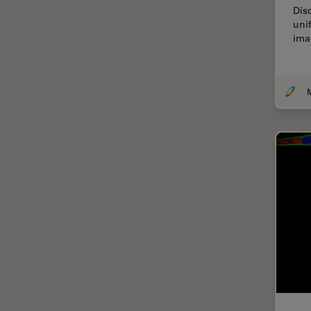
Chirurgie de la cornée
Dis
uni
Chirurgie de la rétine
ima
Chirurgie du glaucome
Circuit imprimé (PCB)
CLEM
Coloration
Congélation à haute pression
Conservation de l'art
Contrast Methods in Light
Microscopy
Cryo SEM
Cryo-microscopie
électronique
Culture cellulaire