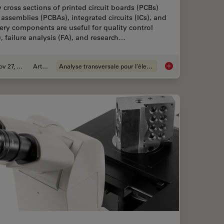
cross sections of printed circuit boards (PCBs)
assemblies (PCBAs), integrated circuits (ICs), and
ery components are useful for quality control
, failure analysis (FA), and research…
Nov 27, 2023
Article
Analyse transversale pour l’électronique
ning in Ultramicrotomy
Quality Control via C