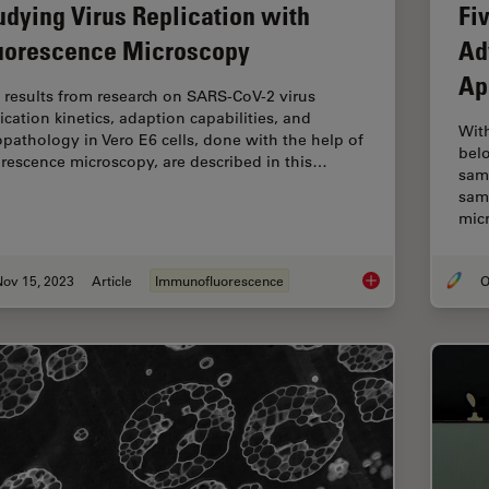
udying Virus Replication with
Fi
uorescence Microscopy
Ad
Ap
 results from research on SARS-CoV-2 virus
ication kinetics, adaption capabilities, and
Wit
opathology in Vero E6 cells, done with the help of
belo
orescence microscopy, are described in this…
sam
samp
mic
Nov 15, 2023
Article
Immunofluorescence
O
Studying Virus Repl