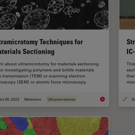
tramicrotomy Techniques for
St
terials Sectioning
IC
rn about ultramicrotomy for materials sectioning
This
n investigating polymers and brittle materials
sect
h transmission (TEM) or scanning electron
then
roscopy (SEM) or atomic force microscopy.
mic
ct 09, 2023
Webinaire
Ultramicrotomie
Ultramicrotomy Tech