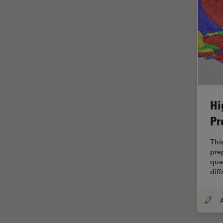
Imagerie quantitative
Imagerie THUNDER
Immunofluorescence
Industrie des métaux
Industrie électronique et des
semi-conducteurs
Intelligence Artificielle
Hi
Pr
Inverted Microscopy
L'histoire
Thi
pre
Les bases de la microscopie
qua
Limite de diffraction
dif
Logiciel de microscope
Maladies neurodégénératives
Médecine Légale