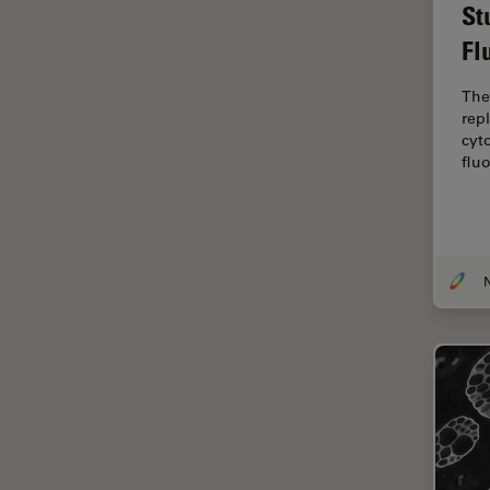
Dentisterie
St
Fl
Diffusion Raman cohérente
(CRS)
The
Dissection
repl
cyt
Drosophila Research
flu
Éducation
Ergonomie
F-Techniques
Fabrication de batteries
FLIM (Fluorescence Lifetime
Imaging Microscopy)
Fluorescence
Fluorophore
FluoSync