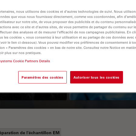
tenaires, nous utilisons des cookies et d’autres technologies de suivi. Nous utiliso
onnées que vous nous fournissez directement, comme vos coordonnées, afin d’amélio
tilisateur sur notre site, de vous proposer des publicités et du contenu personnalisé
actions avec ce site et d’autres sites, de vous permettre de partager du contenu sur l
ffectuer des analyses et de mesurer l’efficacité de nos campagnes publicitaires. En cl
s les cookies », vous consentez à leur utilisation et au partage de ces données avec
 (voir le lien ci-dessous). Vous pouvez modifier vos préférences de consentement à 
ion « Paramètres des cookies » en bas de notre site. Consultez notre Notice en matiè
ir plus sur nos pratiques.
Guide to OCT
How to Drape a
systems Cookie Partners Details
Surgical Microscop
Paramètres des cookies
Autoriser tous les cookies
éparation de l'échantillon EM