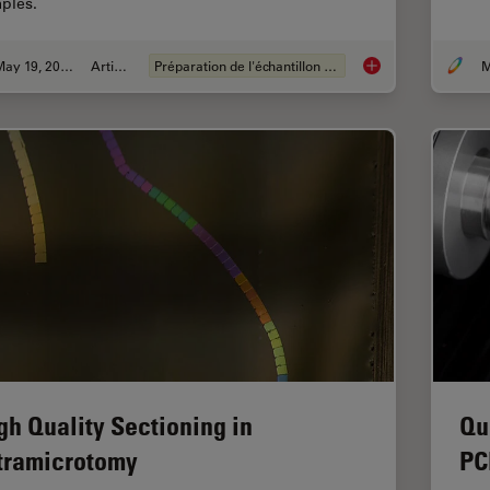
ples.
May 19, 2024
Article
Préparation de l'échantillon EM
M
Workflow Solutions 
gh Quality Sectioning in
Qu
tramicrotomy
PC