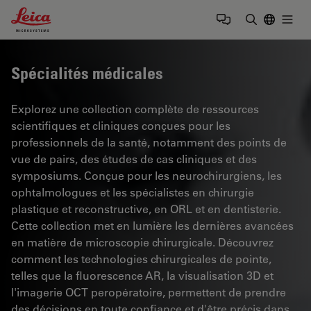
Leica Microsystems Logo
Togg
Saisir un t
Spécialités médicales
Explorez une collection complète de ressources
scientifiques et cliniques conçues pour les
professionnels de la santé, notamment des points de
vue de pairs, des études de cas cliniques et des
symposiums. Conçue pour les neurochirurgiens, les
ophtalmologues et les spécialistes en chirurgie
plastique et reconstructive, en ORL et en dentisterie.
Cette collection met en lumière les dernières avancées
en matière de microscopie chirurgicale. Découvrez
comment les technologies chirurgicales de pointe,
telles que la fluorescence AR, la visualisation 3D et
l'imagerie OCT peropératoire, permettent de prendre
des décisions en toute confiance et d'être précis dans