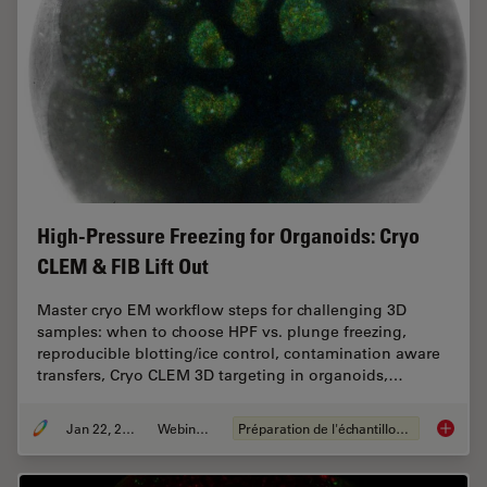
High-Pressure Freezing for Organoids: Cryo
CLEM & FIB Lift Out
Master cryo EM workflow steps for challenging 3D
samples: when to choose HPF vs. plunge freezing,
reproducible blotting/ice control, contamination aware
transfers, Cryo CLEM 3D targeting in organoids,…
Jan 22, 2026
Webinaire
Préparation de l'échantillon EM
High-Pr