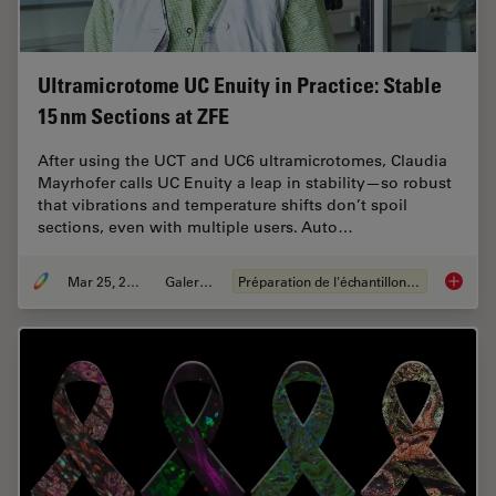
Ultramicrotome UC Enuity in Practice: Stable
15 nm Sections at ZFE
After using the UCT and UC6 ultramicrotomes, Claudia
Mayrhofer calls UC Enuity a leap in stability—so robust
that vibrations and temperature shifts don’t spoil
sections, even with multiple users. Auto…
Mar 25, 2026
Galeries
Préparation de l'échantillon EM
Ultrami