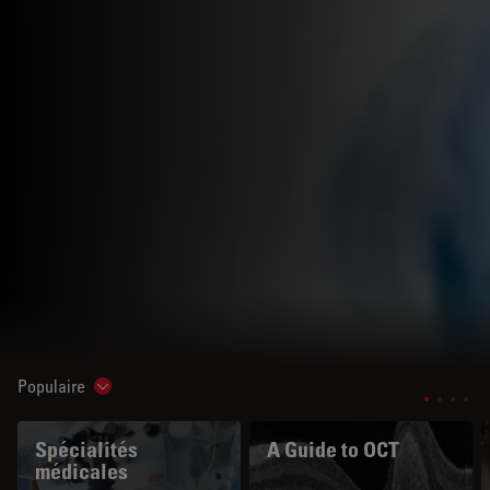
Populaire
Show subnavigation
Spécialités
A Guide to OCT
médicales