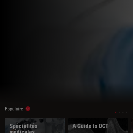
Populaire
Show subnavigation
Spécialités
A Guide to OCT
médicales