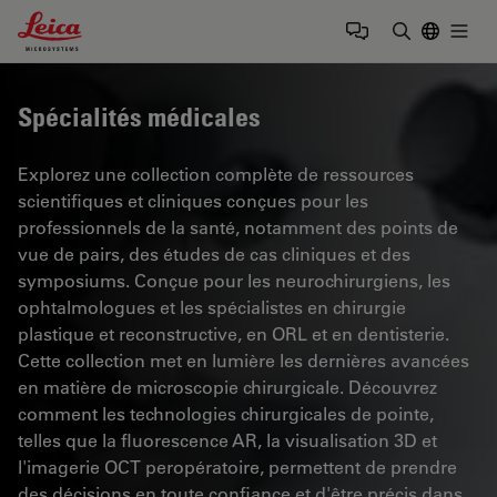
Leica Microsystems Logo
Togg
Saisir un t
Spécialités médicales
Explorez une collection complète de ressources
scientifiques et cliniques conçues pour les
professionnels de la santé, notamment des points de
vue de pairs, des études de cas cliniques et des
symposiums. Conçue pour les neurochirurgiens, les
ophtalmologues et les spécialistes en chirurgie
plastique et reconstructive, en ORL et en dentisterie.
Cette collection met en lumière les dernières avancées
en matière de microscopie chirurgicale. Découvrez
comment les technologies chirurgicales de pointe,
telles que la fluorescence AR, la visualisation 3D et
l'imagerie OCT peropératoire, permettent de prendre
des décisions en toute confiance et d'être précis dans