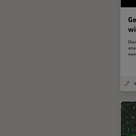
Fraisage par faisceau d'ions
Ge
FRAP
wi
FRET
Gynécologie et urologie
Dis
ana
HyD
eas
Imagerie 3D
Imagerie et analyse
tissulaires avancées
Imagerie in vivo de
l'organisme entier
Imagerie multiplexée spatiale
Imagerie pour cellules
vivantes
Imagerie quantitative