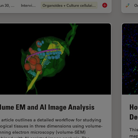
Jun 30, 2026
Interviews
Organoïdes + Culture cellulaire en 3D
What’s the Best Org
lume EM and AI Image Analysis
Ho
De
 article outlines a detailed workflow for studying
logical tissues in three dimensions using volume-
This
nning electron microscopy (volume-SEM)
map