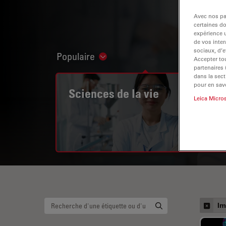
Avec nos par
certaines d
expérience u
de vos inter
sociaux, d’e
Populaire
Show subnavigation
Accepter tou
partenaires
dans la sect
pour en savo
Sciences de la vie
Leica Micro
Im