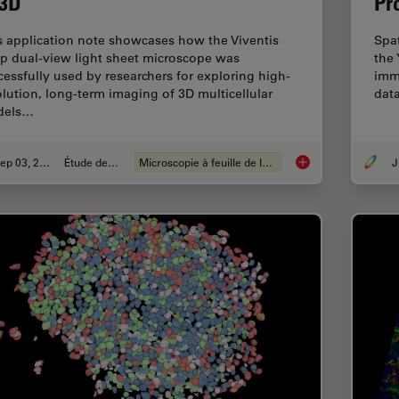
 3D
Pr
s application note showcases how the Viventis
Spa
p dual-view light sheet microscope was
the 
cessfully used by researchers for exploring high-
imm
olution, long-term imaging of 3D multicellular
dat
dels…
Sep 03, 2025
Étude de cas
Microscopie à feuille de lumière
Capturing Developm