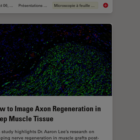
Oct 06, 2025
Présentations du CSF
Microscopie à feuille de lumière
anoid Imaging Approach for Early Drug Discovery?
Focus on Long-Term 
w to Image Axon Regeneration in
ep Muscle Tissue
 study highlights Dr. Aaron Lee’s research on
ping nerve regeneration in muscle grafts post-