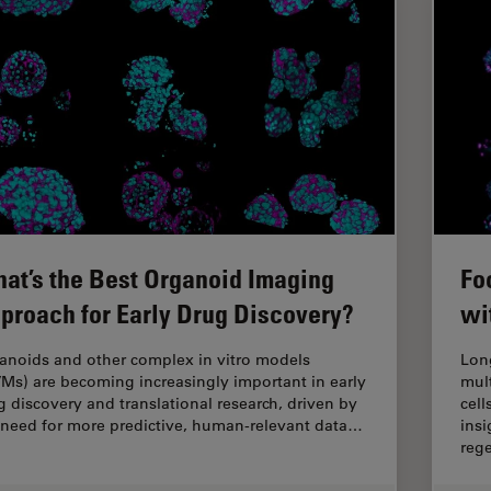
at’s the Best Organoid Imaging
Fo
proach for Early Drug Discovery?
wi
anoids and other complex in vitro models
Lon
VMs) are becoming increasingly important in early
mul
g discovery and translational research, driven by
cell
 need for more predictive, human-relevant data…
insi
reg