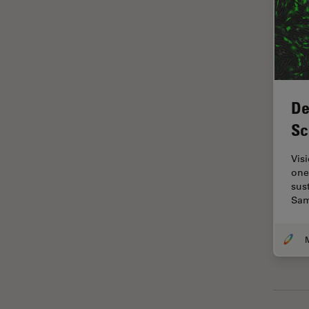
Imagerie THUNDER
Immunofluorescence
Industrie des métaux
Industrie électronique et des
semi-conducteurs
De
Intelligence Artificielle
Sc
Inverted Microscopy
Vis
L'histoire
one
sust
Les bases de la microscopie
Sam
Limite de diffraction
Logiciel de microscope
M
Maladies neurodégénératives
Médecine Légale
Métallographie