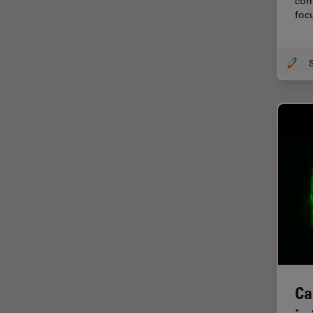
com
Chirurgie de la rétine
foc
Chirurgie du glaucome
Circuit imprimé (PCB)
CLEM
Coloration
Congélation à haute pression
Conservation de l'art
Contrast Methods in Light
Microscopy
Cryo SEM
Cryo-microscopie
électronique
Culture cellulaire
Ca
Dentisterie