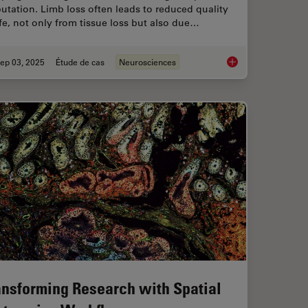
tation. Limb loss often leads to reduced quality
ife, not only from tissue loss but also due…
ep 03, 2025
Étude de cas
Neurosciences
mage Analysis
How to Image Axon R
ansforming Research with Spatial