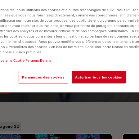
tenaires, nous utilisons des cookies et d’autres technologies de suivi. Nous utiliso
onnées que vous nous fournissez directement, comme vos coordonnées, afin d’amélio
tilisateur sur notre site, de vous proposer des publicités et du contenu personnalisé
actions avec ce site et d’autres sites, de vous permettre de partager du contenu sur l
ffectuer des analyses et de mesurer l’efficacité de nos campagnes publicitaires. En cl
s les cookies », vous consentez à leur utilisation et au partage de ces données avec
 (voir le lien ci-dessous). Vous pouvez modifier vos préférences de consentement à 
ion « Paramètres des cookies » en bas de notre site. Consultez notre Notice en matiè
ir plus sur nos pratiques.
A Guide to Fluorescence
systems Cookie Partners Details
Lifetime Imaging Microscopy
(FLIM)
Paramètres des cookies
Autoriser tous les cookies
agerie 3D