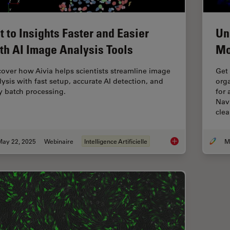
t to Insights Faster and Easier
Un
th AI Image Analysis Tools
Mo
cover how Aivia helps scientists streamline image
Get 
lysis with fast setup, accurate AI detection, and
orga
y batch processing.
for
Nav
cle
May 22, 2025
Webinaire
Intelligence Artificielle
Get to Insights Fast