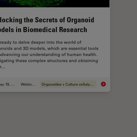
locking the Secrets of Organoid
dels in Biomedical Research
ready to delve deeper into the world of
noids and 3D models, which are essential tools
 advancing our understanding of human health.
igating these complex structures and obtaining
ar…
May 19, 2025
Webinaire
Organoïdes + Culture cellulaire en 3D
er and Easier with AI Image Analysis Tools
Unlocking the Secret