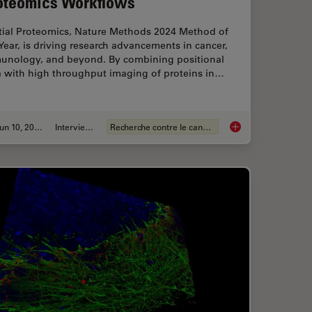
oteomics Workflows
tial Proteomics, Nature Methods 2024 Method of
Year, is driving research advancements in cancer,
unology, and beyond. By combining positional
a with high throughput imaging of proteins in…
Jun 10, 2025
Interviews
Recherche contre le cancer
ental Dynamics in 3D
Transforming Resear