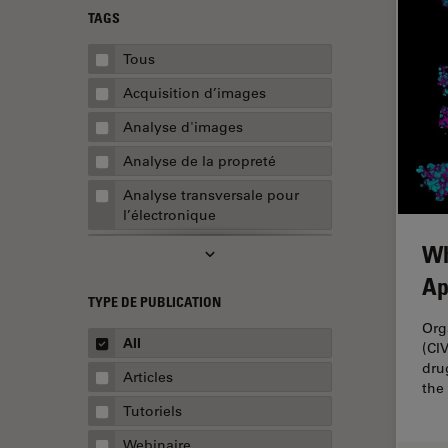
TAGS
Tous
Acquisition d’images
Analyse d'images
Analyse de la propreté
Analyse transversale pour
l’électronique
Wh
AR Surgery
Ap
Assemblée
TYPE DE PUBLICATION
Assurance de la qualité /
Org
Contrôle de la qualité
All
(CI
dru
Automobile et aérospatial
Articles
the
Biologie cellulaire
Tutoriels
Biopharmaceutique
Webinaire