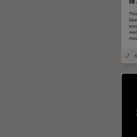
in
Diffusion Raman cohérente
(CRS)
Thi
Dissection
Dee
suc
Drosophila Research
res
mo
Éducation
Ergonomie
F-Techniques
Fabrication de batteries
FLIM (Fluorescence Lifetime
Imaging Microscopy)
Fluorescence
Fluorophore
FluoSync
Fonctionnalités de
STELLARIS