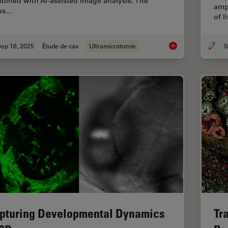
bined with AI-assisted image analysis. The
ampu
us…
of l
Sep 16, 2025
Étude de cas
Ultramicrotomie
S
Volume EM and AI I
pturing Developmental Dynamics
Tr