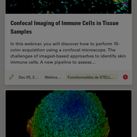
Confocal Imaging of Immune Cells in Tissue
Samples
In this webinar, you will discover how to perform 10-
color acquisition using a confocal microscope. The
challenges of imaged-based approaches to identify skin
immune cells. A new pipeline to assess…
Dec 05, 2022
Webinaire
Fonctionnalités de STELLARIS
Confoca