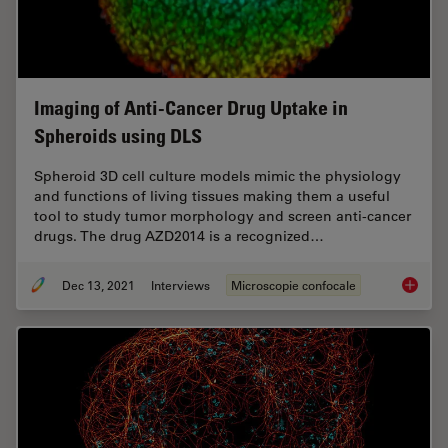
Imaging of Anti-Cancer Drug Uptake in
Spheroids using DLS
Spheroid 3D cell culture models mimic the physiology
and functions of living tissues making them a useful
tool to study tumor morphology and screen anti-cancer
drugs. The drug AZD2014 is a recognized…
Dec 13, 2021
Interviews
Microscopie confocale
Imaging