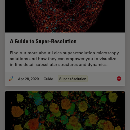
A Guide to Super-Resolution
Find out more about Leica super-resolution microscopy
solutions and how they can empower you to visualize
in fine detail subcellular structures and dynamics.
Apr 28, 2020
Guide
Super-résolution
A Guide