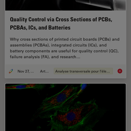
Quality Control via Cross Sections of PCBs,
PCBAs, ICs, and Batteries
Why cross sections of printed circuit boards (PCBs) and
assemblies (PCBAs), integrated circuits (ICs), and
battery components are useful for quality control (QC),
failure analysis (FA), and research…
Nov 27, 2023
Article
Analyse transversale pour l’électronique
Quality 