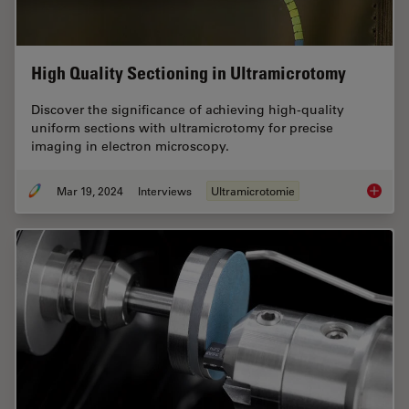
High Quality Sectioning in Ultramicrotomy
Discover the significance of achieving high-quality
uniform sections with ultramicrotomy for precise
imaging in electron microscopy.
Mar 19, 2024
Interviews
Ultramicrotomie
High Qu