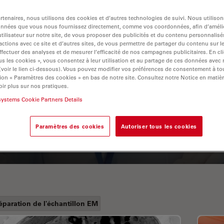
tenaires, nous utilisons des cookies et d’autres technologies de suivi. Nous utiliso
onnées que vous nous fournissez directement, comme vos coordonnées, afin d’amélio
tilisateur sur notre site, de vous proposer des publicités et du contenu personnalisé
actions avec ce site et d’autres sites, de vous permettre de partager du contenu sur l
ffectuer des analyses et de mesurer l’efficacité de nos campagnes publicitaires. En cl
s les cookies », vous consentez à leur utilisation et au partage de ces données avec
 (voir le lien ci-dessous). Vous pouvez modifier vos préférences de consentement à 
ion « Paramètres des cookies » en bas de notre site. Consultez notre Notice en matiè
ir plus sur nos pratiques.
A Guide to Fluorescence
systems Cookie Partners Details
Lifetime Imaging Microscopy
(FLIM)
Paramètres des cookies
Autoriser tous les cookies
éparation de l'échantillon EM