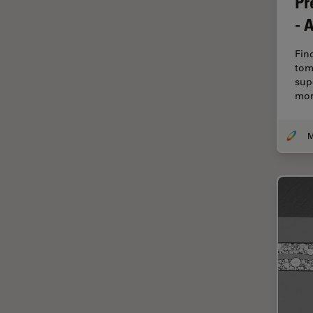
Pr
Diffusion Raman cohérente
- 
(CRS)
Dissection
Fin
tom
Drosophila Research
sup
Éducation
mor
Ergonomie
F-Techniques
Fabrication de batteries
FLIM (Fluorescence Lifetime
Imaging Microscopy)
Fluorescence
Fluorophore
FluoSync
Fonctionnalités de
STELLARIS