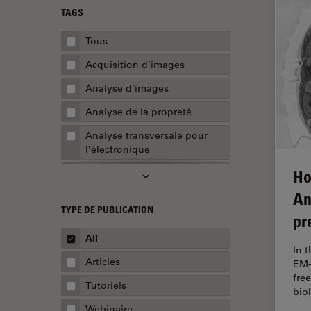
TAGS
Tous
Acquisition d’images
Analyse d'images
Analyse de la propreté
Analyse transversale pour
l’électronique
Ho
AR Surgery
An
Assemblée
TYPE DE PUBLICATION
pr
Assurance de la qualité /
Contrôle de la qualité
All
In 
Automobile et aérospatial
Articles
EM-
fre
Biologie cellulaire
Tutoriels
bio
Biopharmaceutique
Webinaire