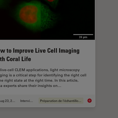
w to Improve Live Cell Imaging
th Coral Life
 live-cell CLEM applications, light microscopy
ing is a critical step for identifying the right cell
he right state at the right time. In this article,
ca experts share their insights on…
Aug 23, 2021
Interviews
Préparation de l'échantillon EM
How to Improve Live 