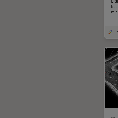
LIG
Chirurgie de la rétine
bas
mic
Chirurgie du glaucome
Circuit imprimé (PCB)
CLEM
A
Coloration
Congélation à haute pression
Conservation de l'art
Contrast Methods in Light
Microscopy
Cryo SEM
Cryo-microscopie
électronique
Culture cellulaire
Dentisterie