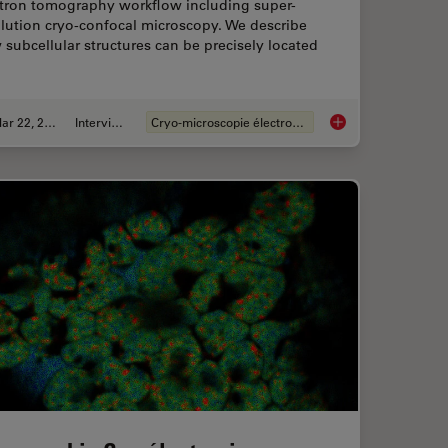
ctron tomography workflow including super-
lution cryo-confocal microscopy. We describe
subcellular structures can be precisely located
Mar 22, 2022
Interviews
Cryo-microscopie électronique
or Cryo-Light Microscopy
How to Target Fluore