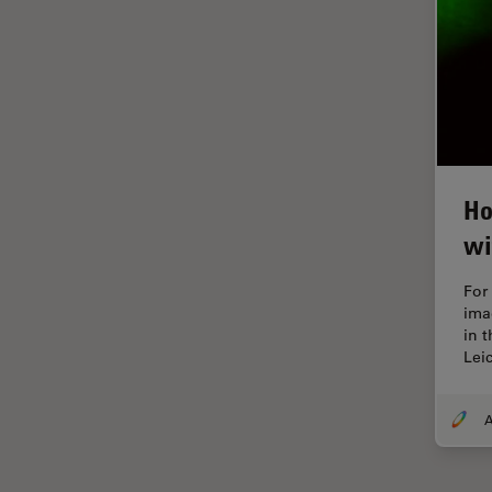
Imagerie THUNDER
Immunofluorescence
Industrie des métaux
Industrie électronique et des
semi-conducteurs
Intelligence Artificielle
Ho
Inverted Microscopy
wi
L'histoire
For
Les bases de la microscopie
imag
in t
Limite de diffraction
Lei
Logiciel de microscope
Maladies neurodégénératives
Médecine Légale
Métallographie