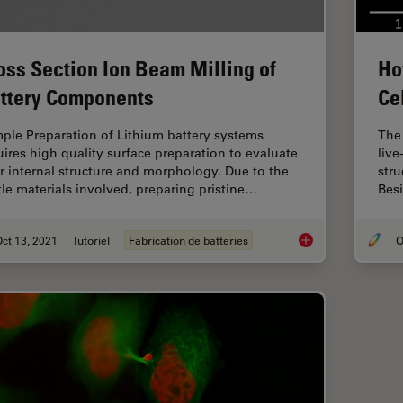
oss Section Ion Beam Milling of
Ho
ttery Components
Ce
ple Preparation of Lithium battery systems
The
uires high quality surface preparation to evaluate
live
ir internal structure and morphology. Due to the
stru
ttle materials involved, preparing pristine…
Besi
ct 13, 2021
Tutoriel
Fabrication de batteries
O
Cross Section Ion B