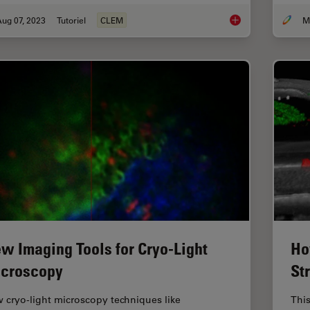
ug 07, 2023
Tutoriel
CLEM
How Marine Microorg
w Imaging Tools for Cryo-Light
Ho
croscopy
St
 cryo-light microscopy techniques like
This