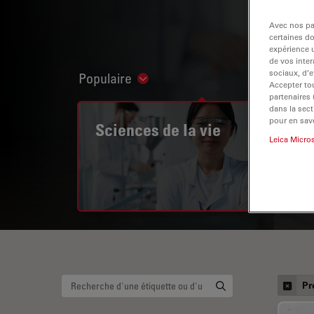
Avec nos par
certaines d
expérience u
de vos inter
sociaux, d’e
Populaire
Show subnavigation
Accepter tou
partenaires
dans la sect
pour en savo
Sciences de la vie
Leica Micro
Pr