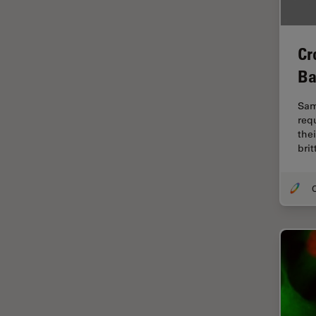
Fraisage par faisceau d'ions
FRAP
Cr
FRET
Ba
Gynécologie et urologie
Sam
HyD
req
the
Imagerie 3D
bri
Imagerie et analyse
tissulaires avancées
O
Imagerie in vivo de
l'organisme entier
Imagerie multiplexée spatiale
Imagerie pour cellules
vivantes
Imagerie quantitative