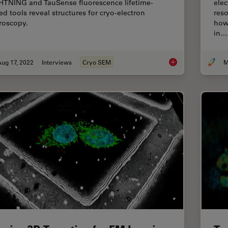
HTNING and TauSense fluorescence lifetime-
ele
ed tools reveal structures for cryo-electron
reso
roscopy.
how 
in…
ug 17, 2022
Interviews
Cryo SEM
New Imaging Tools f