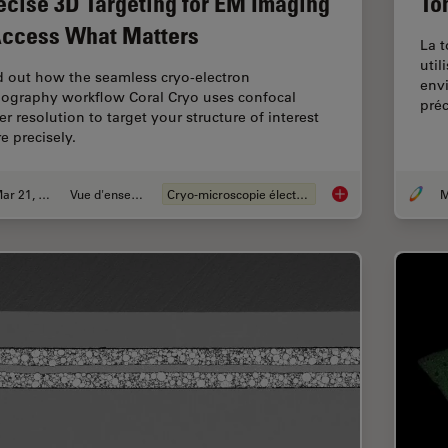
ecise 3D Targeting for EM Imaging
To
Access What Matters
La 
util
d out how the seamless cryo-electron
envi
ography workflow Coral Cryo uses confocal
préc
er resolution to target your structure of interest
e precisely.
Mar 21, 2022
Vue d'ensemble
Cryo-microscopie électronique
M
Precise 3D Targetin