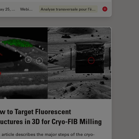
May 25, 2023
Webinaire
Analyse transversale pour l’électronique
anism Analysis can be Improved with High-pressure Freezing
How to Prepare and 
w to Target Fluorescent
ructures in 3D for Cryo-FIB Milling
 article describes the major steps of the cryo-