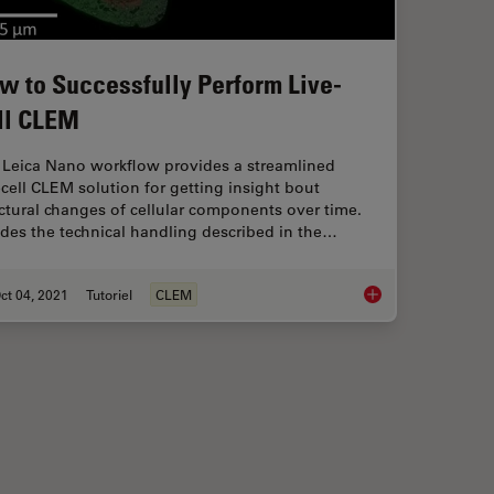
w to Successfully Perform Live-
ll CLEM
 Leica Nano workflow provides a streamlined
-cell CLEM solution for getting insight bout
ctural changes of cellular components over time.
des the technical handling described in the…
ct 04, 2021
Tutoriel
CLEM
eam Milling of Battery Components
How to Successfully