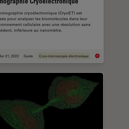
mographie Cryoélectronique
tomographie cryoélectronique (CryoET) est
isée pour analyser les biomolécules dans leur
ronnement cellulaire avec une résolution sans
édent, inférieure au nanomètre.
ar 21, 2022
Guide
Cryo-microscopie électronique
g for EM Imaging - Access What Matters
Tomographie Cryoél