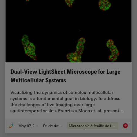
Dual-View LightSheet Microscope for Large
Multicellular Systems
Visualizing the dynamics of complex multicellular
systems is a fundamental goal in biology. To address
the challenges of live imaging over large
spatiotemporal scales, Franziska Moos et. al. present…
May 07, 2024
Étude de cas
Microscopie à feuille de lumière
Dual-Vi