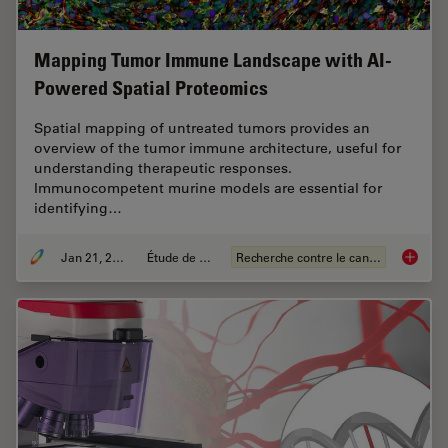
Mapping Tumor Immune Landscape with AI-
Powered Spatial Proteomics
Spatial mapping of untreated tumors provides an
overview of the tumor immune architecture, useful for
understanding therapeutic responses.
Immunocompetent murine models are essential for
identifying…
Jan 21, 2025
Étude de cas
Recherche contre le cancer
Mapping