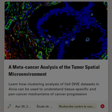
A Meta-cancer Analysis of the Tumor Spatial
Microenvironment
Learn how clustering analysis of Cell DIVE datasets in
Aivia can be used to understand tissue-specific and
pan-cancer mechanisms of cancer progression
Apr 26, 2024
Étude de cas
Recherche contre le cancer
A Meta-