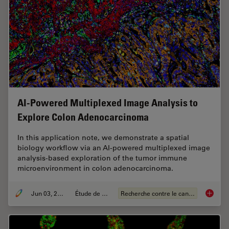
AI-Powered Multiplexed Image Analysis to
Explore Colon Adenocarcinoma
In this application note, we demonstrate a spatial
biology workflow via an AI-powered multiplexed image
analysis-based exploration of the tumor immune
microenvironment in colon adenocarcinoma.
Jun 03, 2024
Étude de cas
Recherche contre le cancer
AI-Powe