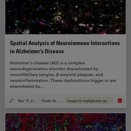
Spatial Analysis of Neuroimmune Interactions
in Alzheimer’s Disease
Alzheimer’s disease (AD) is a complex
neurodegenerative disorder characterized by
neurofibrillary tangles, β-amyloid plaques, and
neuroinflammation. These dysfunctions trigger or are
exacerbated by…
Nov 11, 2024
Étude de cas
Imagerie multiplexée spatiale
Spatial