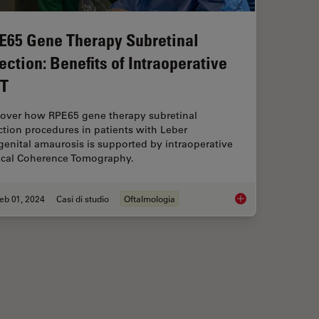
E65 Gene Therapy Subretinal
jection: Benefits of Intraoperative
T
cover how RPE65 gene therapy subretinal
ction procedures in patients with Leber
enital amaurosis is supported by intraoperative
ical Coherence Tomography.
eb 01, 2024
Casi di studio
Oftalmologia
c Microscope? Gain Peers Insights from Dr. Dhami
RPE65 Gene Therapy S