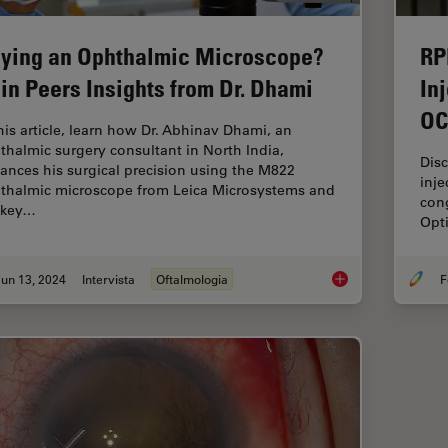
ying an Ophthalmic Microscope?
RP
in Peers Insights from Dr. Dhami
In
OC
this article, learn how Dr. Abhinav Dhami, an
thalmic surgery consultant in North India,
Dis
ances his surgical precision using the M822
inje
thalmic microscope from Leica Microsystems and
cong
 key…
Opt
un 13, 2024
Intervista
Oftalmologia
F
Buying an Ophthalmi