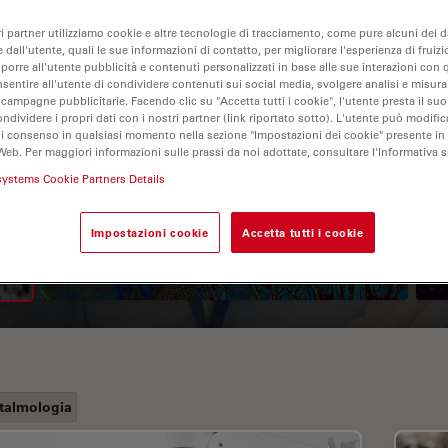
ri partner utilizziamo cookie e altre tecnologie di tracciamento, come pure alcuni dei da
 dall'utente, quali le sue informazioni di contatto, per migliorare l'esperienza di fruizi
oporre all'utente pubblicità e contenuti personalizzati in base alle sue interazioni con q
nsentire all'utente di condividere contenuti sui social media, svolgere analisi e misurar
 campagne pubblicitarie. Facendo clic su "Accetta tutti i cookie", l'utente presta il s
ondividere i propri dati con i nostri partner (link riportato sotto). L'utente può modific
di consenso in qualsiasi momento nella sezione "Impostazioni dei cookie" presente in
Web. Per maggiori informazioni sulle prassi da noi adottate, consultare l'Informativa 
A Guide to Fluorescence
systems Cookie Partners Details
Lifetime Imaging Microscopy
Impostazioni cookie
Accetta tutti i cookie
(FLIM)
talmologia