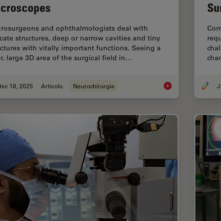
croscopes
Su
rosurgeons and ophthalmologists deal with
Corn
icate structures, deep or narrow cavities and tiny
requ
uctures with vitally important functions. Seeing a
chal
r, large 3D area of the surgical field in…
cha
Dec 18, 2025
Articolo
Neurochirurgia
J
A Larger 3D Area in