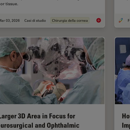
or tissue.
Mar 03, 2026
Casi di studio
Chirurgia della cornea
F
Ophthalmology Case 
Larger 3D Area in Focus for
Ho
urosurgical and Ophthalmic
Im