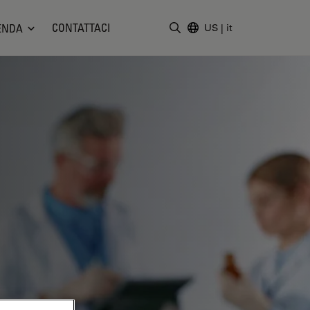
CONTATTACI
ENDA
US
|
it
Inserire il termine di ricerc