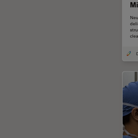
FLIM (Fluorescence Lifetime
Mi
Imaging Microscopy)
Neu
Fluorescenza
del
Fluorocromo
str
clea
FluoSync
FRAP
Fresatura a fascio ionico
FRET
Funzionalità STELLANTIS
Garanzia di qualità / Controllo
di qualità
Ginecologia e Urologia
Grani
HyD