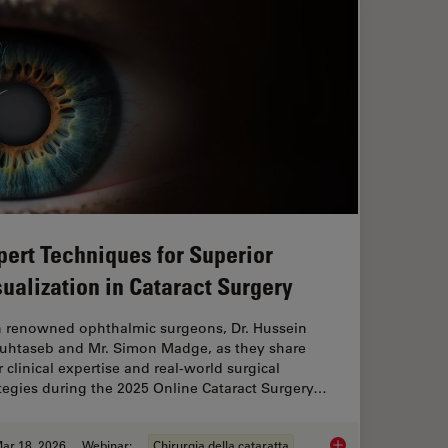
pert Techniques for Superior
sualization in Cataract Surgery
n renowned ophthalmic surgeons, Dr. Hussein
uhtaseb and Mr. Simon Madge, as they share
r clinical expertise and real-world surgical
tegies during the 2025 Online Cataract Surgery…
ar 18, 2026
Webinar:
Chirurgia della cataratta
 Digital Microscopy in Ophthalmic Surgery
Expert Techniques fo