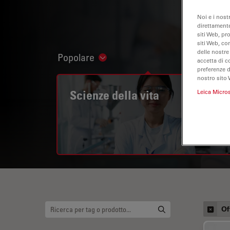
Noi e i nost
direttamente
siti Web, pr
siti Web, co
delle nostre
Popolare
Show subnavigation
accetta di c
preferenze 
nostro sito 
Scienze della vita
Leica Micro
Of