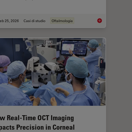
eb 25, 2026
Casi di studio
Oftalmologia
Study: Corneal Transplantation
Glaucoma Stent Revi
w Real-Time OCT Imaging
pacts Precision in Corneal