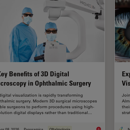
Key Benefits of 3D Digital
Ex
croscopy in Ophthalmic Surgery
Vi
igital visualization is rapidly transforming
Joi
thalmic surgery. Modern 3D surgical microscopes
Alm
ble surgeons to perform procedures using high-
thei
olution digital displays rather than traditional…
stra
pr 08, 2026
Panoramica
Oftalmologia
M
4 Key Benefits of 3D