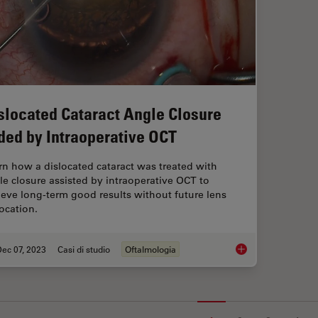
slocated Cataract Angle Closure
ded by Intraoperative OCT
rn how a dislocated cataract was treated with
le closure assisted by intraoperative OCT to
ieve long-term good results without future lens
location.
ec 07, 2023
Casi di studio
Oftalmologia
Dislocated Cataract