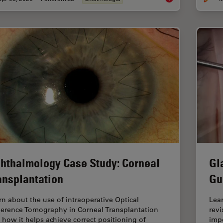
hthalmology Case Study: Corneal
Gl
ansplantation
Gu
rn about the use of intraoperative Optical
Lea
erence Tomography in Corneal Transplantation
revi
 how it helps achieve correct positioning of
impo