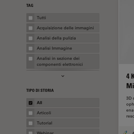
TAG
Tutti
Acquisizione delle immagini
Analisi della pulizia
Analisi Immagine
Analisi in sezione dei
componenti elettronici
4 
Analisi multiplex spaziale
Mi
Anatomia patologica
TIPO DI STORIA
Apertura Numerica
3D d
All
oph
AR Surgery
ena
Articoli
Assemblaggio
res
Tutorial
Automotive e aerospaziale
Webinar
A