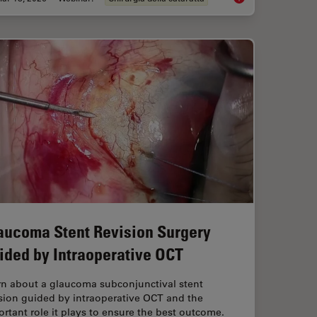
aucoma Stent Revision Surgery
ided by Intraoperative OCT
rn about a glaucoma subconjunctival stent
sion guided by intraoperative OCT and the
rtant role it plays to ensure the best outcome.