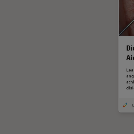
La ricerca Life Sciences
Laser Induced Breakdown
Spectroscopy (LIBS)
Laser Microdissection (LMD)
Lente dell’obiettivo
Di
Limite di diffrazione
Ai
Malattie neurodegenerative
Lea
Metallografia
ang
ach
Microchirurgia
dis
Microelttronica
Microscopi a contrasto di fase
D
Microscopi Automatici
Microscopi d'ispezione