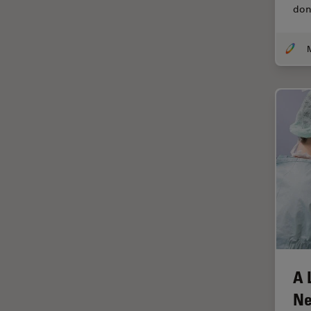
(CRS)
don
Colorazione
Conservazione dei beni
artistici
Contrast Methods in Light
Microscopy
Cryo SEM
Cultura Cellulare
Didattica
Dissezione
Drosophila Research
EMBL Imaging Centre
Ergonomia
A 
F-Tecnica
Ne