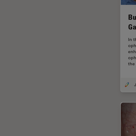
Imaging e analisi tissutale
avanzata
Bu
Imaging in 3D
Ga
Imaging in vivo dell'intero
organismo
In 
Imaging Microhub
oph
enh
Imaging per live cell
oph
the
Imaging Quantitativo
Immunofluorescenza
J
Imperial Imaging Hub
Industria dell'elettronica e dei
semiconduttori
Industria metallurgica
Intelligenza Artificiale
Inverted Microscopy