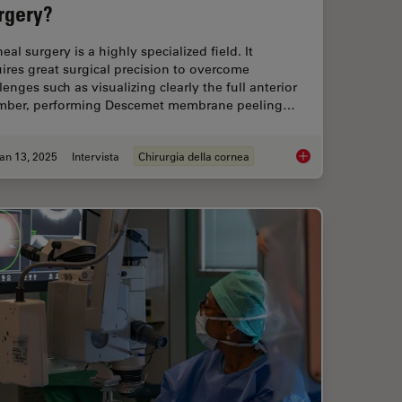
rgery?
eal surgery is a highly specialized field. It
ires great surgical precision to overcome
lenges such as visualizing clearly the full anterior
mber, performing Descemet membrane peeling…
an 13, 2025
Intervista
Chirurgia della cornea
 Focus for Neurosurgical and Ophthalmic Microscopes
How Real-Time OCT I