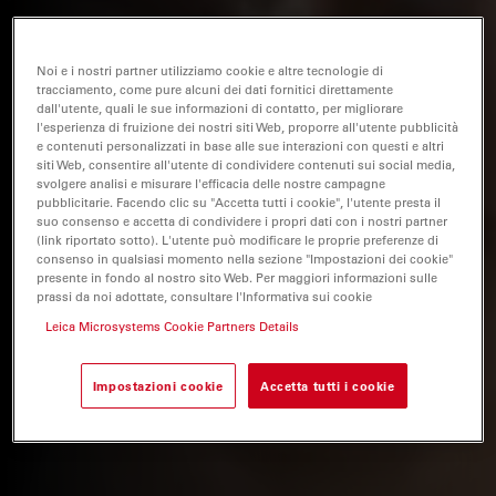
Noi e i nostri partner utilizziamo cookie e altre tecnologie di
tracciamento, come pure alcuni dei dati fornitici direttamente
dall'utente, quali le sue informazioni di contatto, per migliorare
l'esperienza di fruizione dei nostri siti Web, proporre all'utente pubblicità
e contenuti personalizzati in base alle sue interazioni con questi e altri
siti Web, consentire all'utente di condividere contenuti sui social media,
svolgere analisi e misurare l'efficacia delle nostre campagne
pubblicitarie. Facendo clic su "Accetta tutti i cookie", l'utente presta il
suo consenso e accetta di condividere i propri dati con i nostri partner
(link riportato sotto). L'utente può modificare le proprie preferenze di
consenso in qualsiasi momento nella sezione "Impostazioni dei cookie"
presente in fondo al nostro sito Web. Per maggiori informazioni sulle
prassi da noi adottate, consultare l'Informativa sui cookie
Leica Microsystems Cookie Partners Details
Impostazioni cookie
Accetta tutti i cookie