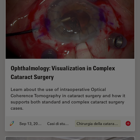
Ophthalmology: Visualization in Complex
Cataract Surgery
Learn about the use of intraoperative Optical
Coherence Tomography in cataract surgery and how it
supports both standard and complex cataract surgery
cases.
Sep 13, 2023
Casi di studio
Chirurgia della cataratta
Ophthal