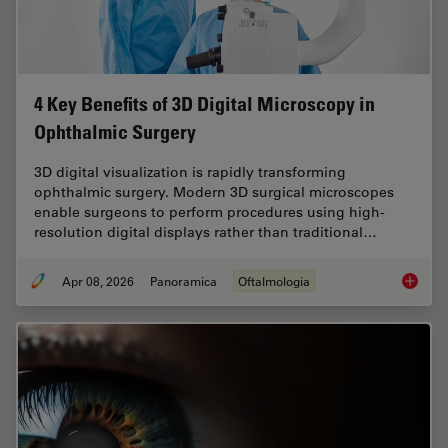
4 Key Benefits of 3D Digital Microscopy in
Ophthalmic Surgery
3D digital visualization is rapidly transforming
ophthalmic surgery. Modern 3D surgical microscopes
enable surgeons to perform procedures using high-
resolution digital displays rather than traditional…
Apr 08, 2026
Panoramica
Oftalmologia
4 Key B