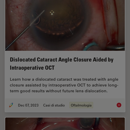
Dislocated Cataract Angle Closure Aided by
Intraoperative OCT
Learn how a dislocated cataract was treated with angle
closure assisted by intraoperative OCT to achieve long-
term good results without future lens dislocation.
Dec 07, 2023
Casi di studio
Oftalmologia
Disloca