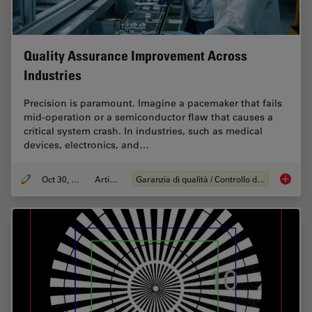
Quality Assurance Improvement Across
Industries
Precision is paramount. Imagine a pacemaker that fails
mid-operation or a semiconductor flaw that causes a
critical system crash. In industries, such as medical
devices, electronics, and…
Oct 30, 2025
Articolo
Garanzia di qualità / Controllo di qualità
Quality