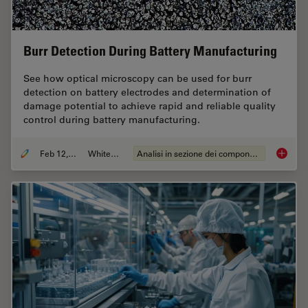
Burr Detection During Battery Manufacturing
See how optical microscopy can be used for burr
detection on battery electrodes and determination of
damage potential to achieve rapid and reliable quality
control during battery manufacturing.
Feb 12, 2026
Whitepaper
Analisi in sezione dei componenti elettronici
Burr De