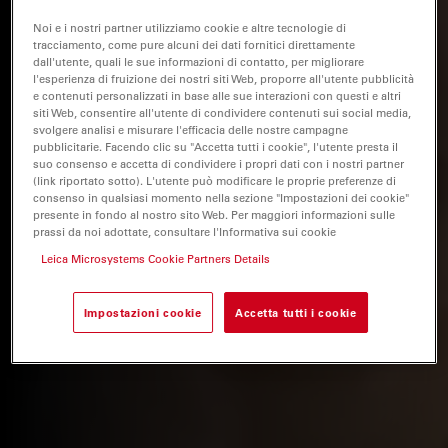
Noi e i nostri partner utilizziamo cookie e altre tecnologie di
tracciamento, come pure alcuni dei dati fornitici direttamente
dall'utente, quali le sue informazioni di contatto, per migliorare
l'esperienza di fruizione dei nostri siti Web, proporre all'utente pubblicità
e contenuti personalizzati in base alle sue interazioni con questi e altri
siti Web, consentire all'utente di condividere contenuti sui social media,
svolgere analisi e misurare l'efficacia delle nostre campagne
pubblicitarie. Facendo clic su "Accetta tutti i cookie", l'utente presta il
suo consenso e accetta di condividere i propri dati con i nostri partner
(link riportato sotto). L'utente può modificare le proprie preferenze di
consenso in qualsiasi momento nella sezione "Impostazioni dei cookie"
presente in fondo al nostro sito Web. Per maggiori informazioni sulle
prassi da noi adottate, consultare l'Informativa sui cookie
Leica Microsystems Cookie Partners Details
Impostazioni cookie
Accetta tutti i cookie