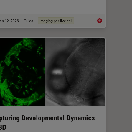
an 12, 2026
Guida
Imaging per live cell
ts and Trends of Microscopy in Cancer Research
Guide to Live-Cell I
pturing Developmental Dynamics
 3D