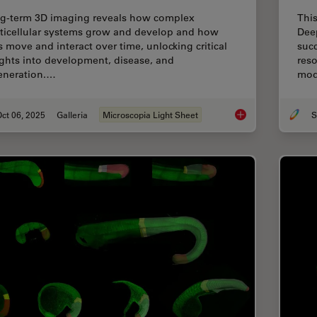
g-term 3D imaging reveals how complex
Thi
ticellular systems grow and develop and how
Dee
ls move and interact over time, unlocking critical
succ
ights into development, disease, and
reso
eneration.…
mod
ct 06, 2025
Galleria
Microscopia Light Sheet
Focus on Long-Term 