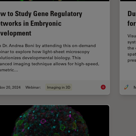
w to Study Gene Regulatory
Du
tworks in Embryonic
fo
velopment
Visu
syst
n Dr. Andrea Boni by attending this on-demand
the 
inar to explore how light-sheet microscopy
spat
olutionizes developmental biology. This
pre
anced imaging technique allows for high-speed,
umetric…
Nov 20, 2024
Webinar:
Imaging in 3D
How to Study Gene 