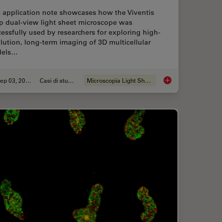
s application note showcases how the Viventis
p dual-view light sheet microscope was
essfully used by researchers for exploring high-
lution, long-term imaging of 3D multicellular
els…
Sep 03, 2025
Casi di studio
Microscopia Light Sheet
Imaging in 3D with Light Sheet Microscopy
Capturing Developm