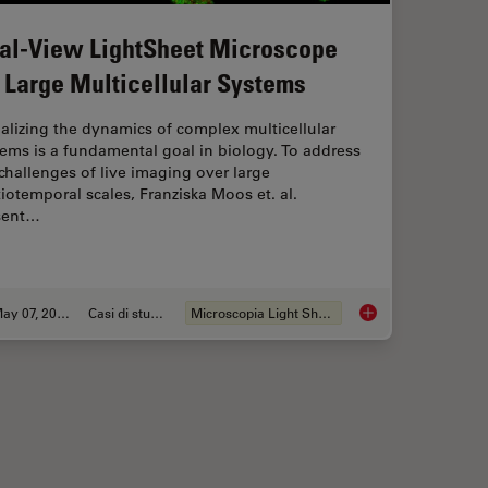
al-View LightSheet Microscope
r Large Multicellular Systems
alizing the dynamics of complex multicellular
ems is a fundamental goal in biology. To address
challenges of live imaging over large
iotemporal scales, Franziska Moos et. al.
sent…
May 07, 2024
Casi di studio
Microscopia Light Sheet
Regulatory Networks in Embryonic Development
Dual-View LightShee