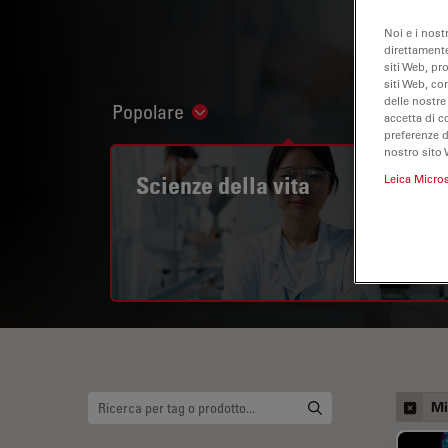
Noi e i nost
direttamente
siti Web, pr
siti Web, co
delle nostre
Popolare
Show subnavigation
accetta di c
preferenze 
nostro sito 
Scienze della vita
Leica Micro
Mi