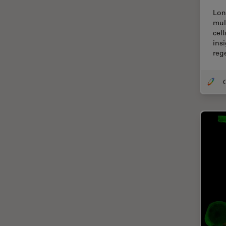
FLIM (Fluorescence Lifetime
Imaging Microscopy)
Lon
mul
Fluorescenza
cel
ins
Fluorocromo
reg
FluoSync
FRAP
O
Fresatura a fascio ionico
FRET
Funzionalità STELLANTIS
Garanzia di qualità / Controllo
di qualità
Ginecologia e Urologia
Grani
HyD