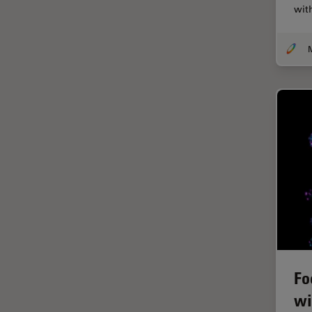
(CRS)
wit
Colorazione
Conservazione dei beni
artistici
Contrast Methods in Light
Microscopy
Cryo SEM
Cultura Cellulare
Didattica
Dissezione
Drosophila Research
EMBL Imaging Centre
Ergonomia
Fo
F-Tecnica
wi