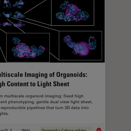
ltiscale Imaging of Organoids:
gh Content to Light Sheet
n multiscale organoid imaging: fixed high
ent phenotyping, gentle dual view light sheet,
reproducible pipelines that turn 3D data into
ghts.
Jun 01, 2026
Webinar:
Organoidi + Coltura cellulare 3D
anoid Imaging Approach for Early Drug Discovery?
Multiscale Imaging o