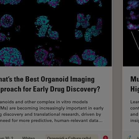
at’s the Best Organoid Imaging
Mu
proach for Early Drug Discovery?
Hi
anoids and other complex in vitro models
Lear
VMs) are becoming increasingly important in early
cont
g discovery and translational research, driven by
and 
 need for more predictive, human-relevant data…
insi
Jun 30, 2026
Whitepaper
Organoidi + Coltura cellulare 3D
What’s the Best Org