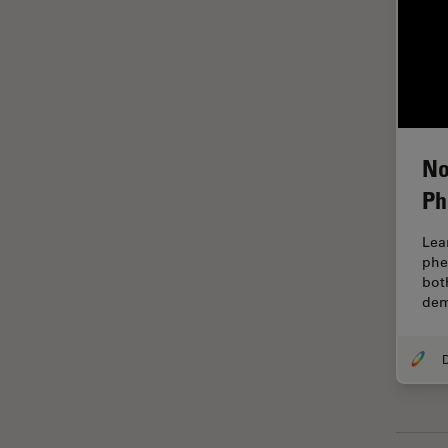
La ricerca Life Sciences
Laser Induced Breakdown
Spectroscopy (LIBS)
Laser Microdissection (LMD)
Lente dell’obiettivo
No
Limite di diffrazione
Ph
Malattie neurodegenerative
Lea
Metallografia
phe
bot
Microchirurgia
dem
Microelttronica
Microscopi a contrasto di fase
Microscopi Automatici
Microscopi d'ispezione