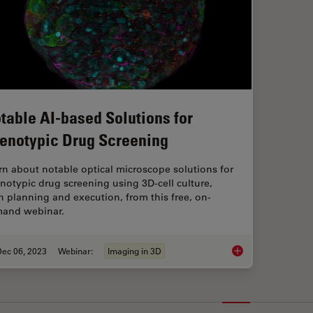
table AI-based Solutions for
enotypic Drug Screening
rn about notable optical microscope solutions for
notypic drug screening using 3D-cell culture,
h planning and execution, from this free, on-
and webinar.
Dec 06, 2023
Webinar:
Imaging in 3D
Notable AI-based So