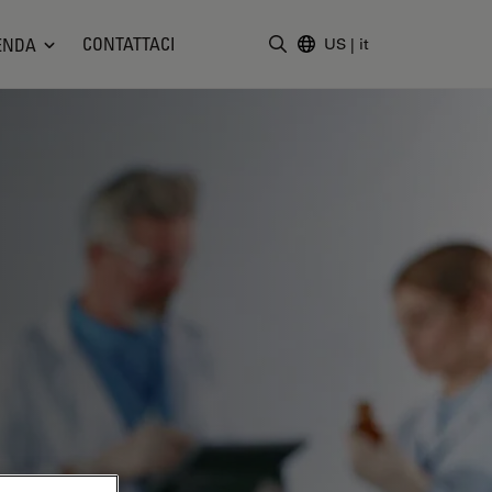
CONTATTACI
ENDA
US
|
it
Inserire il termine di ricerc