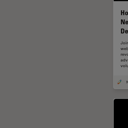
Imaging e analisi tissutale
avanzata
Ho
Imaging in 3D
Ne
Imaging in vivo dell'intero
De
organismo
Imaging Microhub
Joi
web
Imaging per live cell
rev
adv
Imaging Quantitativo
vol
Immunofluorescenza
Imperial Imaging Hub
Industria dell'elettronica e dei
semiconduttori
Industria metallurgica
Intelligenza Artificiale
Inverted Microscopy