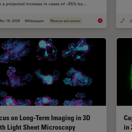
h a projected increase in cases of ~55% by…
Mar 16, 2026
Whitepaper
Ricerca sul cancro
J
History, Developmen
cus on Long-Term Imaging in 3D
Ca
th Light Sheet Microscopy
in