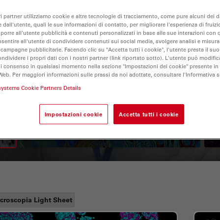
ri partner utilizziamo cookie e altre tecnologie di tracciamento, come pure alcuni dei da
 dall'utente, quali le sue informazioni di contatto, per migliorare l'esperienza di fruizi
oporre all'utente pubblicità e contenuti personalizzati in base alle sue interazioni con q
nsentire all'utente di condividere contenuti sui social media, svolgere analisi e misurar
 campagne pubblicitarie. Facendo clic su "Accetta tutti i cookie", l'utente presta il s
ondividere i propri dati con i nostri partner (link riportato sotto). L'utente può modific
di consenso in qualsiasi momento nella sezione "Impostazioni dei cookie" presente in
Web. Per maggiori informazioni sulle prassi da noi adottate, consultare l'Informativa 
A Guide to Fluorescence
systems Cookie Partners Details
Lifetime Imaging Microscopy
Impostazioni cookie
Accetta tutti i cookie
(FLIM)
croscopia Light Sheet