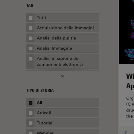
TAG
Tutti
Acquisizione delle immagini
Analisi della pulizia
Analisi Immagine
Analisi in sezione dei
componenti elettronici
Wh
Analisi multiplex spaziale
Ap
Anatomia patologica
TIPO DI STORIA
Apertura Numerica
Org
All
(CI
AR Surgery
dru
Articoli
Assemblaggio
the
Tutorial
Automotive e aerospaziale
Webinar