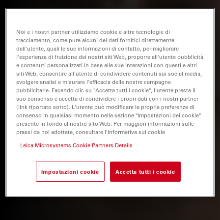
Noi e i nostri partner utilizziamo cookie e altre tecnologie di
tracciamento, come pure alcuni dei dati fornitici direttamente
dall'utente, quali le sue informazioni di contatto, per migliorare
l'esperienza di fruizione dei nostri siti Web, proporre all'utente pubblicità
e contenuti personalizzati in base alle sue interazioni con questi e altri
siti Web, consentire all'utente di condividere contenuti sui social media,
svolgere analisi e misurare l'efficacia delle nostre campagne
pubblicitarie. Facendo clic su "Accetta tutti i cookie", l'utente presta il
suo consenso e accetta di condividere i propri dati con i nostri partner
(link riportato sotto). L'utente può modificare le proprie preferenze di
consenso in qualsiasi momento nella sezione "Impostazioni dei cookie"
presente in fondo al nostro sito Web. Per maggiori informazioni sulle
prassi da noi adottate, consultare l'Informativa sui cookie
Leica Microsystems Cookie Partners Details
Impostazioni cookie
Accetta tutti i cookie