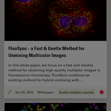
FluoSync - a Fast & Gentle Method for
Unmixing Multicolor Images
In this white paper, we focus on a fast and reliable
method for obtaining high-quality multiplex images in
fluorescence microscopy. FluoSync combines an
existing method for hybrid unmixing with…
Dec 05, 2022
Whitepaper
Analisi multiplex spaziale
FluoSyn