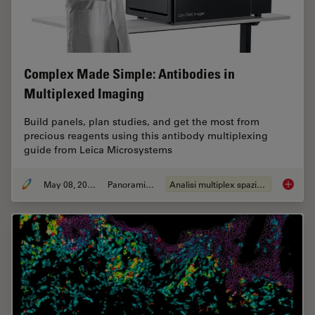
Complex Made Simple: Antibodies in
Multiplexed Imaging
Build panels, plan studies, and get the most from
precious reagents using this antibody multiplexing
guide from Leica Microsystems
May 08, 2023
Panoramica
Analisi multiplex spaziale
Complex