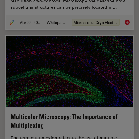
resolution cryo-confocal microscopy. We describe how
subcellular structures can be precisely located in…
Mar 22, 2022
Whitepaper
Microscopia Cryo Electron
How to T
Multicolor Microscopy: The Importance of
Multiplexing
The term multiplexing refers to the use of multiple