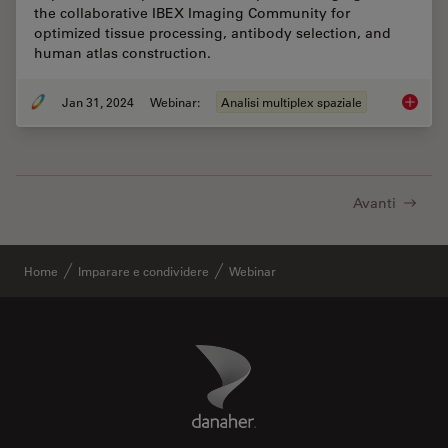
the collaborative IBEX Imaging Community for
optimized tissue processing, antibody selection, and
human atlas construction.
Jan 31, 2024
Webinar:
Analisi multiplex spaziale
Acceler
Avanti
Home
Imparare e condividere
Webinar
Danaher Logo
Footer