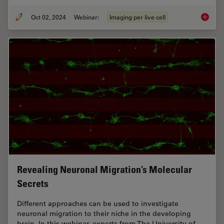
Oct 02, 2024
Webinar:
Imaging per live cell
Cutting
Revealing Neuronal Migration’s Molecular
Secrets
Different approaches can be used to investigate
neuronal migration to their niche in the developing
brain. In this webinar, experts from The University of