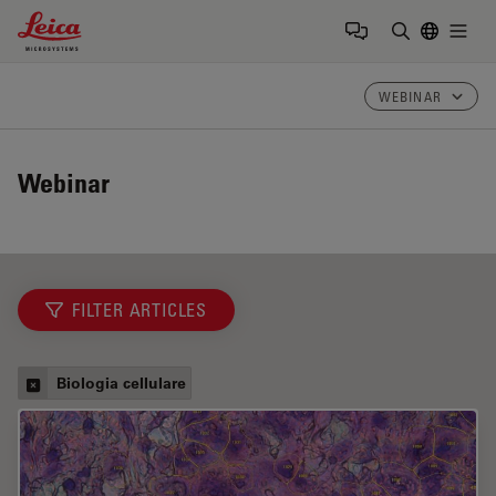
Leica Microsystems Logo
Togg
Inserire il 
WEBINAR
Webinar
FILTER ARTICLES
Biologia cellulare