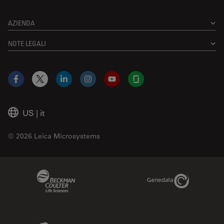
AZIENDA
NOTE LEGALI
Facebook
X
LinkedIn
Instagram
YouTube
Glassdoor
US
|
it
© 2026 Leica Microsystems
Beckman Coulter Link
Genedata Link
IDBS Link
Abcam Limited