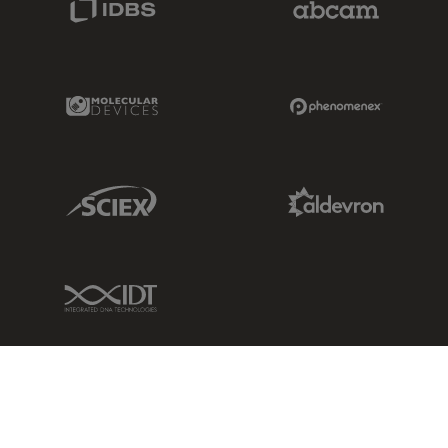
Molecular Devices Link
Phenomenex L
Sciex Link
Aldevron Link
IDT Link