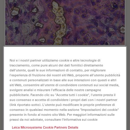
AI meets Deep Visual Proteomics (DVP) to
Noi e i nostri partner utilizziamo cookie e altre tecnologie di
Advance Disease Research
tracciamento, come pure alcuni dei dati fornitici direttamente
dall'utente, quali le sue informazioni di contatto, per migliorare
In this webinar, Dr. Andreas Mund will introduce a
l'esperienza di fruizione dei nostri siti Web, proporre all'utente pubblicità
cutting-edge platform that merges Deep Visual
e contenuti personalizzati in base alle sue interazioni con questi e altri
Proteomics (DVP) with AI-powered pathology models,
siti Web, consentire all'utente di condividere contenuti sui social media,
svolgere analisi e misurare l'efficacia delle nostre campagne
enabling high-resolution mapping of key regions in…
pubblicitarie. Facendo clic su "Accetta tutti i cookie", l'utente presta il
suo consenso e accetta di condividere i propri dati con i nostri partner
(link riportato sotto). L'utente può modificare le proprie preferenze di
Oct 16, 2025
Webinar:
Laser Microdissection (LMD)
AI meet
consenso in qualsiasi momento nella sezione "Impostazioni dei cookie"
presente in fondo al nostro sito Web. Per maggiori informazioni sulle
prassi da noi adottate, consultare l'Informativa sui cookie
Leica Microsystems Cookie Partners Details