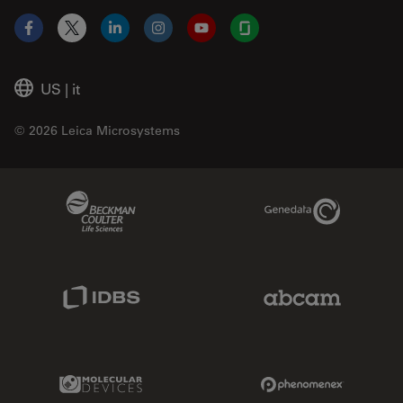
Facebook
X
LinkedIn
Instagram
YouTube
Glassdoor
US
|
it
© 2026 Leica Microsystems
Beckman Coulter Link
Genedata Link
IDBS Link
Abcam Limited
Molecular Devices Link
Phenomenex L