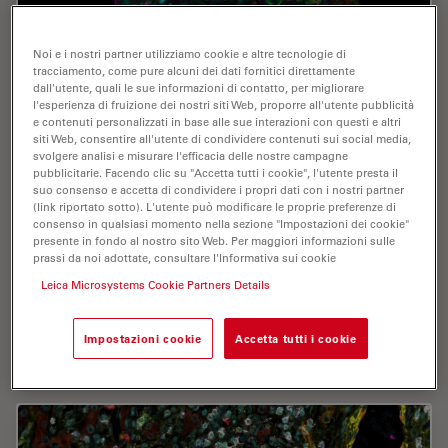
Noi e i nostri partner utilizziamo cookie e altre tecnologie di
tracciamento, come pure alcuni dei dati fornitici direttamente
dall'utente, quali le sue informazioni di contatto, per migliorare
l'esperienza di fruizione dei nostri siti Web, proporre all'utente pubblicità
e contenuti personalizzati in base alle sue interazioni con questi e altri
siti Web, consentire all'utente di condividere contenuti sui social media,
svolgere analisi e misurare l'efficacia delle nostre campagne
pubblicitarie. Facendo clic su "Accetta tutti i cookie", l'utente presta il
Notable AI-based Solutions for Phenotypic
suo consenso e accetta di condividere i propri dati con i nostri partner
(link riportato sotto). L'utente può modificare le proprie preferenze di
Drug Screening
consenso in qualsiasi momento nella sezione "Impostazioni dei cookie"
presente in fondo al nostro sito Web. Per maggiori informazioni sulle
Learn about notable optical microscope solutions for
prassi da noi adottate, consultare l'Informativa sui cookie
phenotypic drug screening using 3D-cell culture, both
Leica Microsystems Cookie Partners Details
planning and execution, from this free, on-demand
webinar.
Impostazioni cookie
Accetta tutti i cookie
Dec 06, 2023
Webinar:
Imaging in 3D
Notable