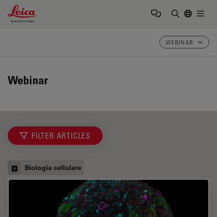
Leica Microsystems Logo
Togg
Inserire il 
WEBINAR
Webinar
FILTER ARTICLES
Biologia cellulare