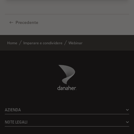
Precedente
Home
Imparare e condividere
Webinar
Danaher Logo
Footer
AZIENDA
NOTE LEGALI