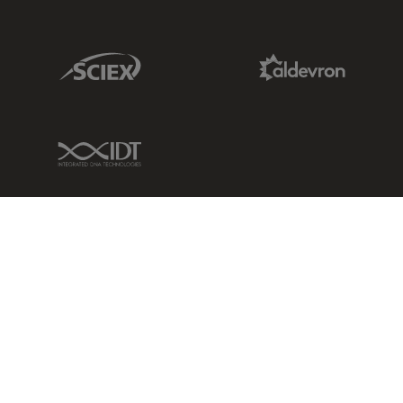
Sciex Link
Aldevron Link
IDT Link