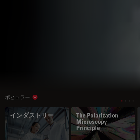
ポピュラー
Show subnavigation
インダストリー
The Polarization
Microscopy
Principle