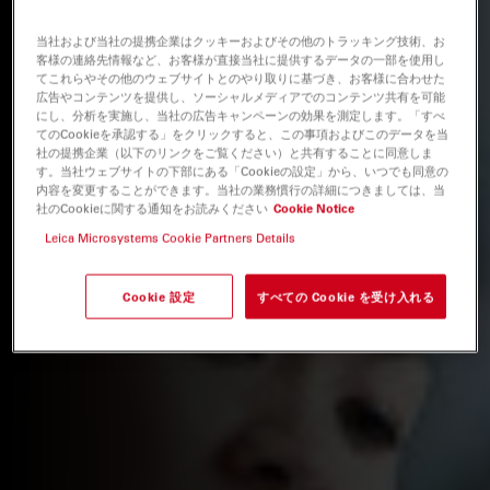
当社および当社の提携企業はクッキーおよびその他のトラッキング技術、お
客様の連絡先情報など、お客様が直接当社に提供するデータの一部を使用し
てこれらやその他のウェブサイトとのやり取りに基づき、お客様に合わせた
広告やコンテンツを提供し、ソーシャルメディアでのコンテンツ共有を可能
にし、分析を実施し、当社の広告キャンペーンの効果を測定します。「すべ
てのCookieを承認する」をクリックすると、この事項およびこのデータを当
社の提携企業（以下のリンクをご覧ください）と共有することに同意しま
す。当社ウェブサイトの下部にある「Cookieの設定」から、いつでも同意の
内容を変更することができます。当社の業務慣行の詳細につきましては、当
社のCookieに関する通知をお読みください
Cookie Notice
Leica Microsystems Cookie Partners Details
Cookie 設定
すべての Cookie を受け入れる