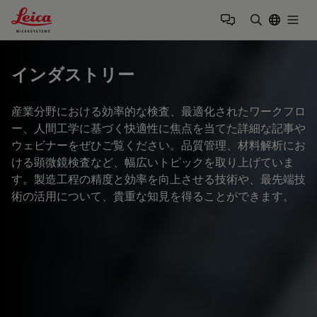
Leica Microsystems Logo
Togg
検索用語を
インダストリー
産業分野における効率的な検査、最適化されたワークフロ
ー、人間工学に基づく快適性に焦点を当てた詳細な記事や
ウェビナーをぜひご覧ください。品質管理、材料解析にお
ける顕微鏡検査など、幅広いトピックを取り上げていま
す。製造工程の精度と効率を向上させる技術や、最先端技
術の活用について、貴重な知見を得ることができます。