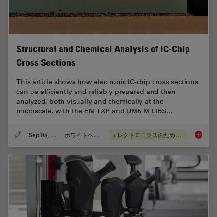
Structural and Chemical Analysis of IC-Chip
Cross Sections
This article shows how electronic IC-chip cross sections
can be efficiently and reliably prepared and then
analyzed, both visually and chemically at the
microscale, with the EM TXP and DM6 M LIBS…
Sep 05, 2023
ホワイトぺーパー
エレクトロニクスのための断面解析
Structu