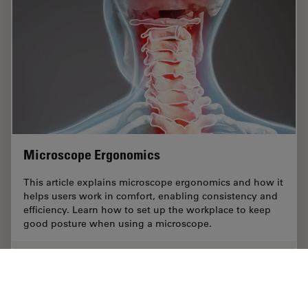
Microscope Ergonomics
This article explains microscope ergonomics and how it
helps users work in comfort, enabling consistency and
efficiency. Learn how to set up the workplace to keep
good posture when using a microscope.
Jun 27, 2023
記事
エルゴノミクス
Microsc