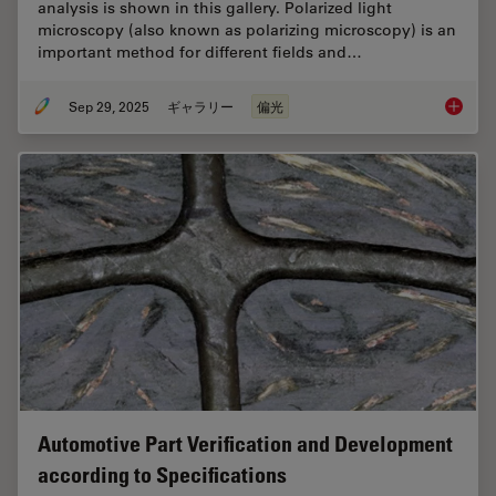
analysis is shown in this gallery. Polarized light
microscopy (also known as polarizing microscopy) is an
important method for different fields and…
Sep 29, 2025
ギャラリー
偏光
Polariz
Automotive Part Verification and Development
according to Specifications