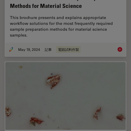
Methods for Material Science
This brochure presents and explains appropriate
workflow solutions for the most frequently required
sample preparation methods for material science
samples.
May 19, 2024
記事
電顕試料作製
Workflo