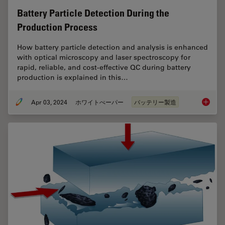
Battery Particle Detection During the
Production Process
How battery particle detection and analysis is enhanced
with optical microscopy and laser spectroscopy for
rapid, reliable, and cost-effective QC during battery
production is explained in this…
Apr 03, 2024
ホワイトぺーパー
バッテリー製造
Battery