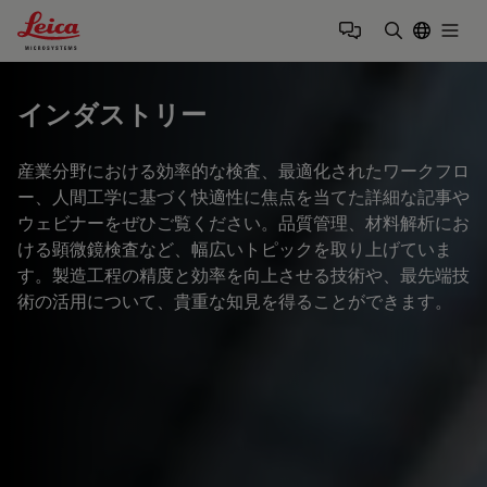
Leica Microsystems Logo
Togg
検索用語を
インダストリー
産業分野における効率的な検査、最適化されたワークフロ
ー、人間工学に基づく快適性に焦点を当てた詳細な記事や
ウェビナーをぜひご覧ください。品質管理、材料解析にお
ける顕微鏡検査など、幅広いトピックを取り上げていま
す。製造工程の精度と効率を向上させる技術や、最先端技
術の活用について、貴重な知見を得ることができます。