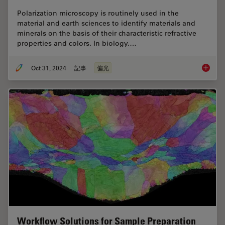
Polarization microscopy is routinely used in the
material and earth sciences to identify materials and
minerals on the basis of their characteristic refractive
properties and colors. In biology,…
Oct 31, 2024
記事
偏光
The Pola
Workflow Solutions for Sample Preparation