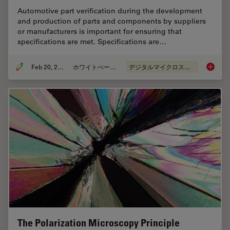
Automotive part verification during the development
and production of parts and components by suppliers
or manufacturers is important for ensuring that
specifications are met. Specifications are…
Feb 20, 2025
ホワイトぺーパー
デジタルマイクロスコープ
Automot
The Polarization Microscopy Principle