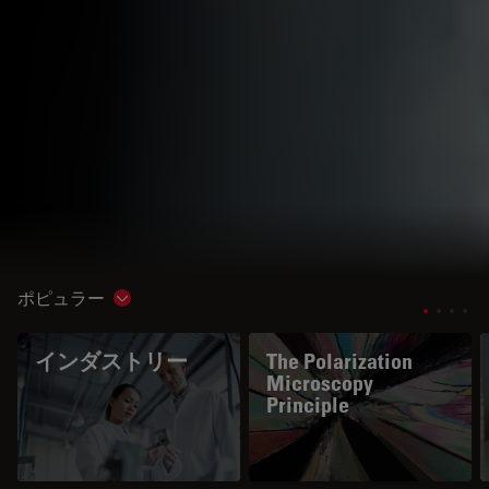
ポピュラー
Show subnavigation
インダストリー
The Polarization
Microscopy
Principle