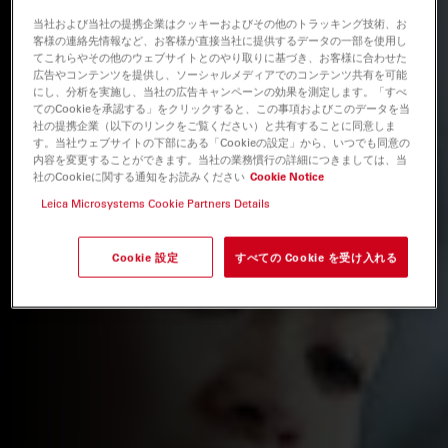
当社および当社の提携企業はクッキーおよびその他のトラッキング技術、お
客様の連絡先情報など、お客様が直接当社に提供するデータの一部を使用し
てこれらやその他のウェブサイトとのやり取りに基づき、お客様に合わせた
広告やコンテンツを提供し、ソーシャルメディアでのコンテンツ共有を可能
にし、分析を実施し、当社の広告キャンペーンの効果を測定します。「すべ
てのCookieを承認する」をクリックすると、この事項およびこのデータを当
社の提携企業（以下のリンクをご覧ください）と共有することに同意しま
す。当社ウェブサイトの下部にある「Cookieの設定」から、いつでも同意の
内容を変更することができます。当社の業務慣行の詳細につきましては、当
社のCookieに関する通知をお読みください
Cookie Notice
Leica Microsystems Cookie Partners Details
Cookie 設定
すべての Cookie を受け入れる