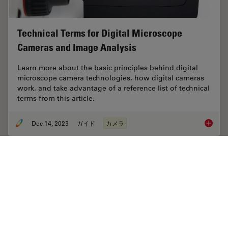
Technical Terms for Digital Microscope
Cameras and Image Analysis
Learn more about the basic principles behind digital
microscope camera technologies, how digital cameras
work, and take advantage of a reference list of technical
terms from this article.
Dec 14, 2023
ガイド
カメラ
Technic