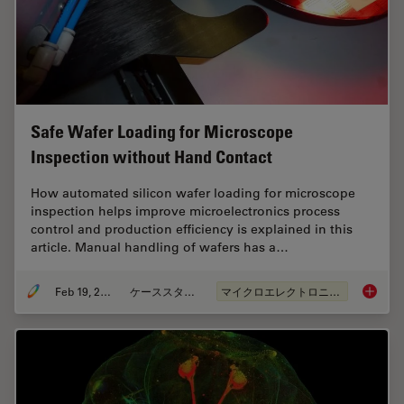
Safe Wafer Loading for Microscope
Inspection without Hand Contact
How automated silicon wafer loading for microscope
inspection helps improve microelectronics process
control and production efficiency is explained in this
article. Manual handling of wafers has a…
Feb 19, 2026
ケーススタディ
マイクロエレクトロニクス
Safe Wa