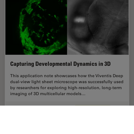
Capturing Developmental Dynamics in 3D
This application note showcases how the Viventis Deep
dual-view light sheet microscope was successfully used
by researchers for exploring high-resolution, long-term
imaging of 3D multicellular models…
Sep 03, 2025
ケーススタディ
ライトシート顕微鏡
Capturi