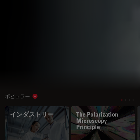
ポピュラー
Show subnavigation
インダストリー
The Polarization
Microscopy
Principle