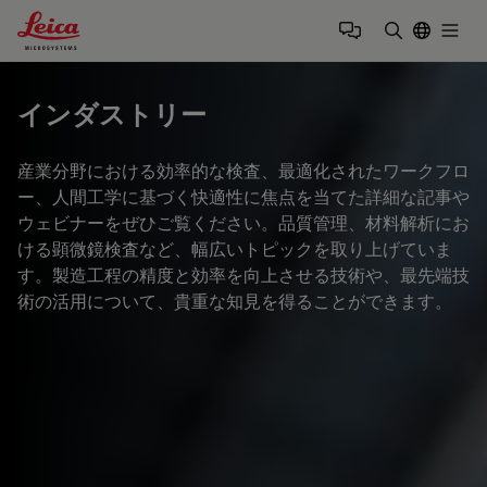
Leica Microsystems Logo
Togg
検索用語を
インダストリー
産業分野における効率的な検査、最適化されたワークフロ
ー、人間工学に基づく快適性に焦点を当てた詳細な記事や
ウェビナーをぜひご覧ください。品質管理、材料解析にお
ける顕微鏡検査など、幅広いトピックを取り上げていま
す。製造工程の精度と効率を向上させる技術や、最先端技
術の活用について、貴重な知見を得ることができます。