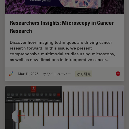
Researchers Insights: Microscopy in Cancer
Research
Discover how imaging techniques are driving cancer
research forward. In this issue, we present
comprehensive multimodal studies using microscopy,
as well as new directions in intraoperative cancer…
Mar 11, 2026
ホワイトぺーパー
がん研究
Researc