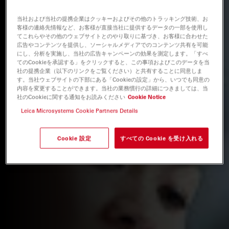
当社および当社の提携企業はクッキーおよびその他のトラッキング技術、お
客様の連絡先情報など、お客様が直接当社に提供するデータの一部を使用し
てこれらやその他のウェブサイトとのやり取りに基づき、お客様に合わせた
広告やコンテンツを提供し、ソーシャルメディアでのコンテンツ共有を可能
にし、分析を実施し、当社の広告キャンペーンの効果を測定します。「すべ
てのCookieを承認する」をクリックすると、この事項およびこのデータを当
社の提携企業（以下のリンクをご覧ください）と共有することに同意しま
す。当社ウェブサイトの下部にある「Cookieの設定」から、いつでも同意の
内容を変更することができます。当社の業務慣行の詳細につきましては、当
社のCookieに関する通知をお読みください
Cookie Notice
Leica Microsystems Cookie Partners Details
Cookie 設定
すべての Cookie を受け入れる