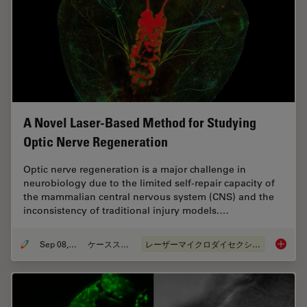
A Novel Laser-Based Method for Studying
Optic Nerve Regeneration
Optic nerve regeneration is a major challenge in
neurobiology due to the limited self-repair capacity of
the mammalian central nervous system (CNS) and the
inconsistency of traditional injury models.…
Sep 08, 2025
ケーススタディ
レーザーマイクロダイセクション（LMD）
A Novel