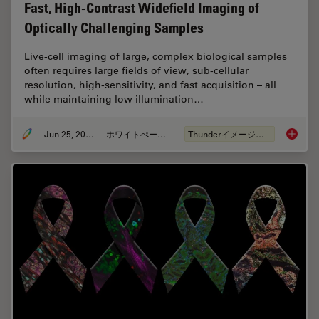
Fast, High-Contrast Widefield Imaging of
Optically Challenging Samples
Live‑cell imaging of large, complex biological samples
often requires large fields of view, sub-cellular
resolution, high-sensitivity, and fast acquisition – all
while maintaining low illumination…
Jun 25, 2026
ホワイトぺーパー
Thunderイメージング
Fast, H