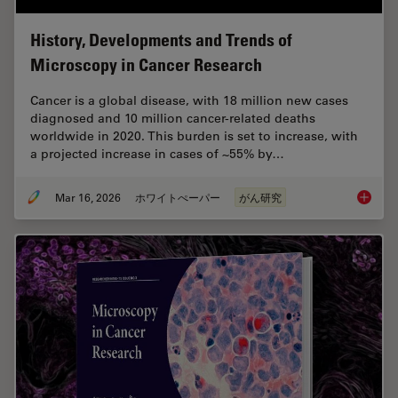
History, Developments and Trends of
Microscopy in Cancer Research
Cancer is a global disease, with 18 million new cases
diagnosed and 10 million cancer-related deaths
worldwide in 2020. This burden is set to increase, with
a projected increase in cases of ~55% by…
Mar 16, 2026
ホワイトぺーパー
がん研究
History