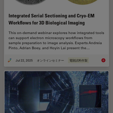
Integrated Serial Sectioning and Cryo-EM
Workflows for 3D Biological Imaging
This on-demand webinar explores how integrated tools
can support electron microscopy workflows from
sample preparation to image analysis. Experts Andreia
Pinto, Adrian Boey, and Hoyin Lai present the…
Jul 22, 2025
オンラインセミナー
電顕試料作製
Integra