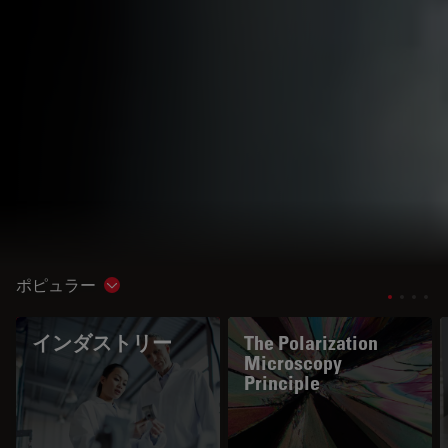
ポピュラー
Show subnavigation
インダストリー
The Polarization
Microscopy
Principle