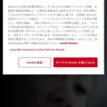
当社および当社の提携企業はクッキーおよびその他のトラッキング技術、お
客様の連絡先情報など、お客様が直接当社に提供するデータの一部を使用し
てこれらやその他のウェブサイトとのやり取りに基づき、お客様に合わせた
広告やコンテンツを提供し、ソーシャルメディアでのコンテンツ共有を可能
にし、分析を実施し、当社の広告キャンペーンの効果を測定します。「すべ
てのCookieを承認する」をクリックすると、この事項およびこのデータを当
社の提携企業（以下のリンクをご覧ください）と共有することに同意しま
す。当社ウェブサイトの下部にある「Cookieの設定」から、いつでも同意の
内容を変更することができます。当社の業務慣行の詳細につきましては、当
社のCookieに関する通知をお読みください
Cookie Notice
Leica Microsystems Cookie Partners Details
Cookie 設定
すべての Cookie を受け入れる