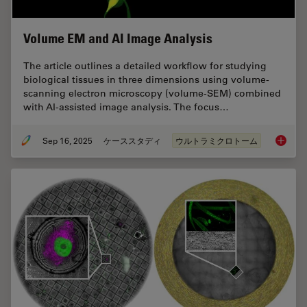
Volume EM and AI Image Analysis
The article outlines a detailed workflow for studying
biological tissues in three dimensions using volume-
scanning electron microscopy (volume-SEM) combined
with AI-assisted image analysis. The focus…
Sep 16, 2025
ケーススタディ
ウルトラミクロトーム
Volume 