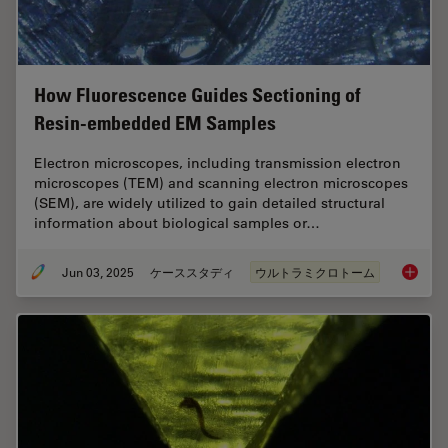
How Fluorescence Guides Sectioning of
Resin-embedded EM Samples
Electron microscopes, including transmission electron
microscopes (TEM) and scanning electron microscopes
(SEM), are widely utilized to gain detailed structural
information about biological samples or…
Jun 03, 2025
ケーススタディ
ウルトラミクロトーム
How Flu