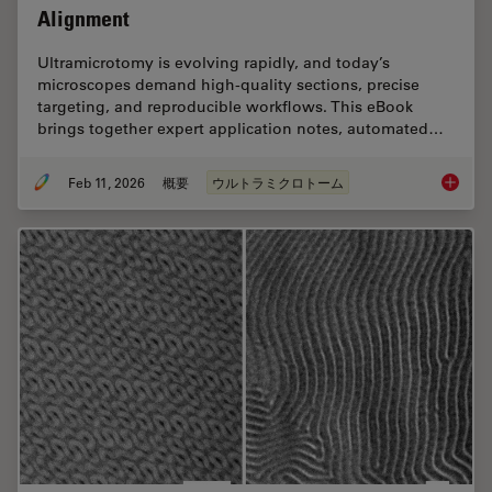
Alignment
Ultramicrotomy is evolving rapidly, and today’s
microscopes demand high‑quality sections, precise
targeting, and reproducible workflows. This eBook
brings together expert application notes, automated…
Feb 11, 2026
概要
ウルトラミクロトーム
Ultrami