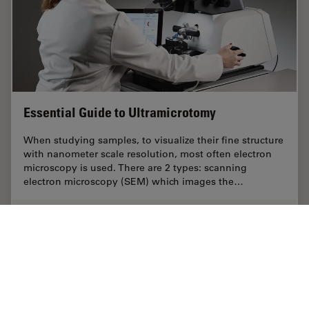
Essential Guide to Ultramicrotomy
When studying samples, to visualize their fine structure
with nanometer scale resolution, most often electron
microscopy is used. There are 2 types: scanning
electron microscopy (SEM) which images the…
Mar 31, 2025
ガイド
電顕試料作製
Essenti