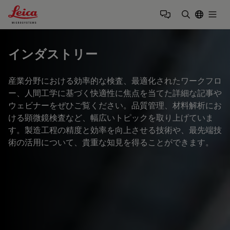
Leica Microsystems Logo
Togg
検索用語を
インダストリー
産業分野における効率的な検査、最適化されたワークフロ
ー、人間工学に基づく快適性に焦点を当てた詳細な記事や
ウェビナーをぜひご覧ください。品質管理、材料解析にお
ける顕微鏡検査など、幅広いトピックを取り上げていま
す。製造工程の精度と効率を向上させる技術や、最先端技
術の活用について、貴重な知見を得ることができます。