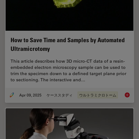
How to Save Time and Samples by Automated
Ultramicrotomy
This article describes how 3D micro-CT data of a resin-
embedded electron microscopy sample can be used to
trim the specimen down to a defined target plane prior
to sectioning. The interactive and…
Apr 09, 2025
ケーススタディ
ウルトラミクロトーム
How to 