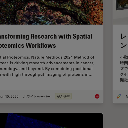
ansforming Research with Spatial
レ
oteomics Workflows
ン
tial Proteomics, Nature Methods 2024 Method of
小動
 Year, is driving research advancements in cancer,
時間
unology, and beyond. By combining positional
ズで
a with high throughput imaging of proteins in…
クセ
顕微
un 10, 2025
ホワイトぺーパー
がん研究
M
Transforming Resear