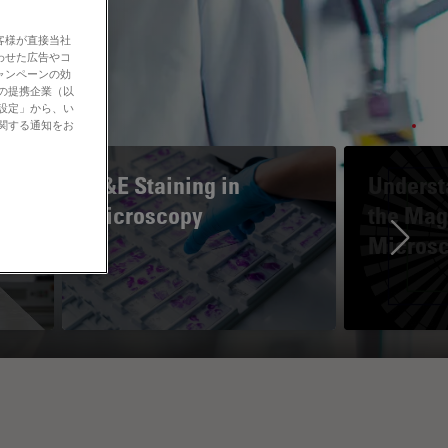
客様が直接当社
わせた広告やコ
ャンペーンの効
社の提携企業（以
の設定」から、い
に関する通知をお
H&E Staining in
Underst
Microscopy
the Magn
Micros
Ne