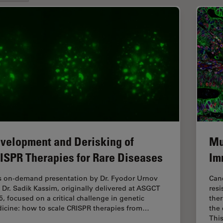
velopment and Derisking of
Mu
ISPR Therapies for Rare Diseases
Im
s on-demand presentation by Dr. Fyodor Urnov
Can
 Dr. Sadik Kassim, originally delivered at ASGCT
resi
5, focused on a critical challenge in genetic
ther
icine: how to scale CRISPR therapies from…
the
Thi