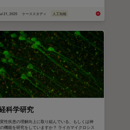
ul 21, 2025
ケーススタディ
人工知能
isking of CRISPR Therapies for Rare Diseases
Multiplexed Imaging
経科学研究
変性疾患の理解向上に取り組んでいる、もしくは神
の機能を研究をしていますか？ ライカマイクロシス