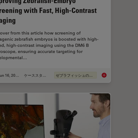
proving Zebrafish-Embryo
reening with Fast, High-Contrast
aging
over from this article how screening of
sgenic zebrafish embryos is boosted with high-
ed, high-contrast imaging using the DM6 B
oscope, ensuring accurate targeting for
elopmental…
Jun 16, 2025
ケーススタディ
ゼブラフィッシュの研究
用いた研究
Improving Zebrafish