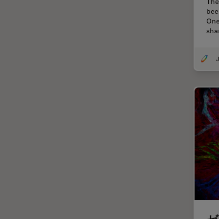
The
Thunderイメージング
bee
One
TIRF
sha
Upright Microscopy
アプリケーションノート
J
イオンビームミリング
インダストリー
インペリアル・カレッジ・ロン
ドンイメージングハブ
ウイルス学
ウルトラミクロトーム
エルゴノミクス
エレクトロニクスおよび半導体
産業
エレクトロニクスのための断面