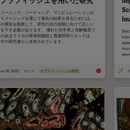
ブラフィッシュを用いた研究
Im
Sc
クリーニング、ソーティング、マニピュレーションお
Im
びイメージングを通じて最良の結果を得るためには、
部や構造を観察して、研究の次の段階に向けて正しい
断を下す必要があります。 優れた光学系と高解像度で
Disc
評のあるライカの実体顕微鏡と透過照明スタンドは、
tran
界中の研究者から支持されています。
spe
micr
dev
un 26, 2025
ガイド
ゼブラフィッシュの研究
ゼブラフィッシュを