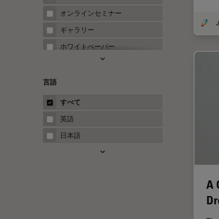
FRAP
オンラインセミナー
J
FRET
ギャラリー
Fテクニック
ホワイトぺーパー
HyD
ケーススタディ
Inverted Microscopy
概要
言語
Neuro-Oncology
ガイド
すべて
Neurovascular Surgery
英語
Red Reflex
日本語
SEM
Service
STED
A 
STELLARISの機能
Dr
TEM