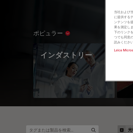
当社および
に提供する
ンテンツを
果を測定しま
ポピュラー
下のリンクを
Show subnavigation
つでも同意の
読みくださ
Leica Micro
インダストリー
The
Mi
光