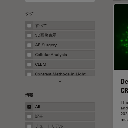
タグ
すべて
3D画像表示
AR Surgery
Cellular Analysis
CLEM
Contrast Methods in Light
De
Microscopy
CR
Drosophila Research
情報
EMBLイメージングセンター
Thi
All
and
FLIM（蛍光寿命イメージング顕
202
微鏡法）
記事
med
FluoSync
チュートリアル