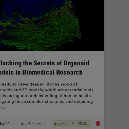
locking the Secrets of Organoid
dels in Biomedical Research
 ready to delve deeper into the world of
anoids and 3D models, which are essential tools
 advancing our understanding of human health.
igating these complex structures and obtaining
ar…
May 19, 2025
オンラインセミナー
オルガノイド＋3D細胞培養
Unlocking the Secre