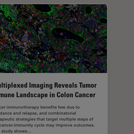
ltiplexed Imaging Reveals Tumor
mune Landscape in Colon Cancer
cer immunotherapy benefits few due to
stance and relapse, and combinatorial
apeutic strategies that target multiple steps of
 cancer-immunity cycle may improve outcomes.
s study shows…