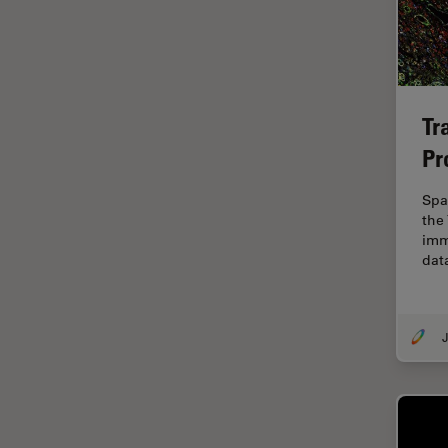
ゼブラフィッシュの研究
デジタルマイクロスコープ
バイオファーマ
バッテリー製造
Tr
プリント基板（PCB）
Pr
ボストン・イノベーション・ハ
ブ
Spa
the
マイクロエレクトロニクス
imm
マイクロサージェリー
dat
マイクロハブ・イメージング
メディカル
J
モデル生物
ライトシート顕微鏡
ライフサイエンス