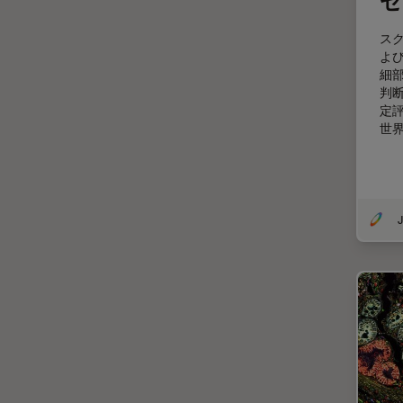
ゼ
解析
オックスフォード・センター・
ス
オブ・エクセレンス
よ
細
オルガノイド＋3D細胞培養
判
カメラ
定
世
がん研究
クライオSEM
クライオ電子顕微鏡
J
クリーニング
コーティング
コヒーレントラマン散乱(CRS)
サンフランシスコ・イノベーシ
ョン・ハブ
サンプル調製