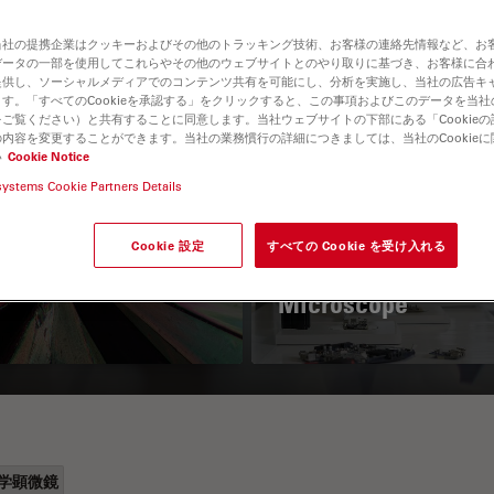
当社の提携企業はクッキーおよびその他のトラッキング技術、お客様の連絡先情報など、お
データの一部を使用してこれらやその他のウェブサイトとのやり取りに基づき、お客様に合
提供し、ソーシャルメディアでのコンテンツ共有を可能にし、分析を実施し、当社の広告キ
す。「すべてのCookieを承認する」をクリックすると、この事項およびこのデータを当
ご覧ください）と共有することに同意します。当社ウェブサイトの下部にある「Cookie
内容を変更することができます。当社の業務慣行の詳細につきましては、当社のCookie
い
Cookie Notice
systems Cookie Partners Details
 Polarization
Key Factors to
croscopy Principle
Consider When
Cookie 設定
すべての Cookie を受け入れる
Selecting a Stereo
Microscope
学顕微鏡