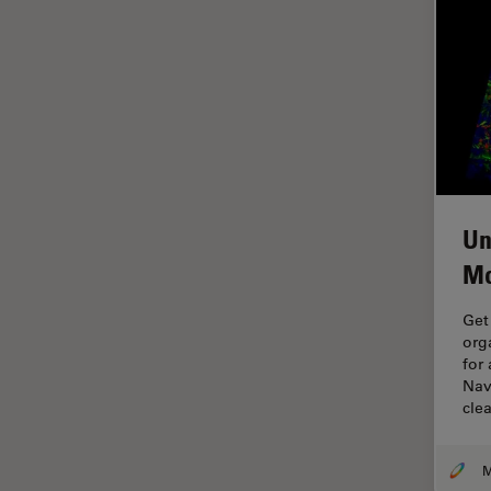
ライブセルイメージング
ラベルフリー
レーザーマイクロダイセクショ
ン（LMD）
レーザー誘起ブレークダウン分
光法(LIBS)
ワイドフィールド顕微鏡
Un
人工知能
Mo
位相差顕微鏡
Get
偏光
org
光コヒーレンス トモグラフィ
for
（OCT）
Nav
cle
光学系
光学顕微鏡