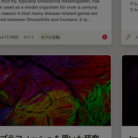
 fruit fly, typically Drosophila melanogaster, has
テム
n used as a model organism for over a century.
スル
 reason is that many disease-related genes are
red between Drosophila and humans. It is…
ul 17, 2025
ガイド
モデル生物
J
A Guide to Using Mic