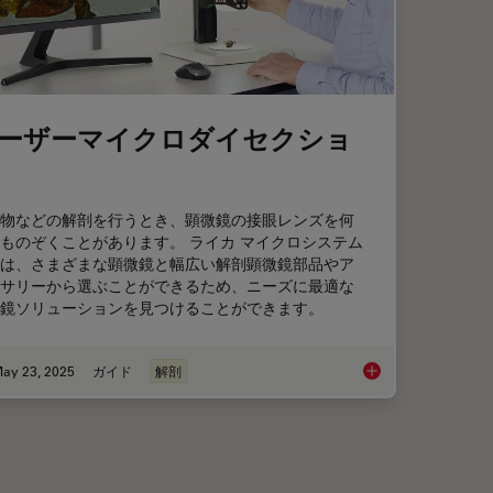
ーザーマイクロダイセクショ
物などの解剖を行うとき、顕微鏡の接眼レンズを何
ものぞくことがあります。 ライカ マイクロシステム
は、さまざまな顕微鏡と幅広い解剖顕微鏡部品やア
サリーから選ぶことができるため、ニーズに最適な
鏡ソリューションを見つけることができます。
ay 23, 2025
ガイド
解剖
ch with Spatial Proteomics Workflows
レーザーマイクロダ