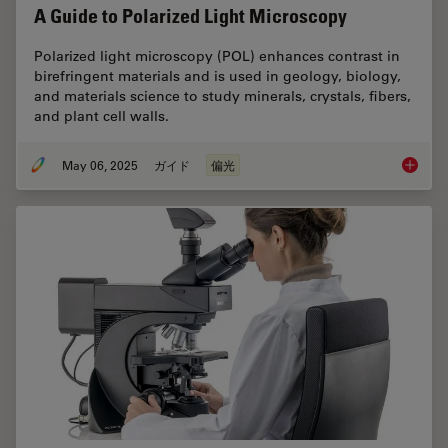
A Guide to Polarized Light Microscopy
Polarized light microscopy (POL) enhances contrast in
birefringent materials and is used in geology, biology,
and materials science to study minerals, crystals, fibers,
and plant cell walls.
May 06, 2025
ガイド
偏光
A Guide