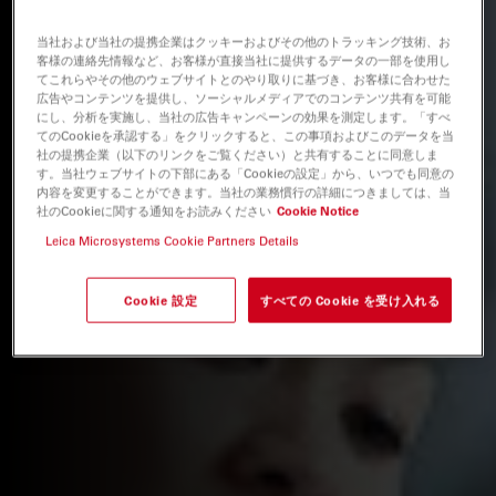
当社および当社の提携企業はクッキーおよびその他のトラッキング技術、お
客様の連絡先情報など、お客様が直接当社に提供するデータの一部を使用し
てこれらやその他のウェブサイトとのやり取りに基づき、お客様に合わせた
広告やコンテンツを提供し、ソーシャルメディアでのコンテンツ共有を可能
にし、分析を実施し、当社の広告キャンペーンの効果を測定します。「すべ
てのCookieを承認する」をクリックすると、この事項およびこのデータを当
社の提携企業（以下のリンクをご覧ください）と共有することに同意しま
す。当社ウェブサイトの下部にある「Cookieの設定」から、いつでも同意の
内容を変更することができます。当社の業務慣行の詳細につきましては、当
社のCookieに関する通知をお読みください
Cookie Notice
Leica Microsystems Cookie Partners Details
Cookie 設定
すべての Cookie を受け入れる