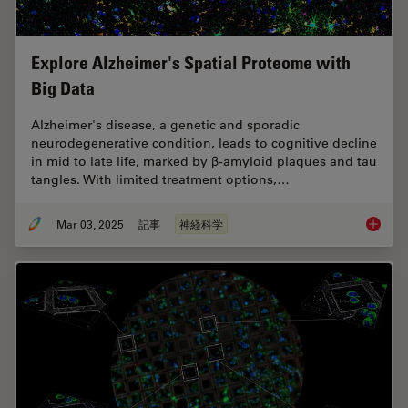
Explore Alzheimer's Spatial Proteome with
Big Data
Alzheimer's disease, a genetic and sporadic
neurodegenerative condition, leads to cognitive decline
in mid to late life, marked by β-amyloid plaques and tau
tangles. With limited treatment options,…
Mar 03, 2025
記事
神経科学
Explore