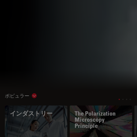
ポピュラー
Show subnavigation
インダストリー
The Polarization
Microscopy
Principle