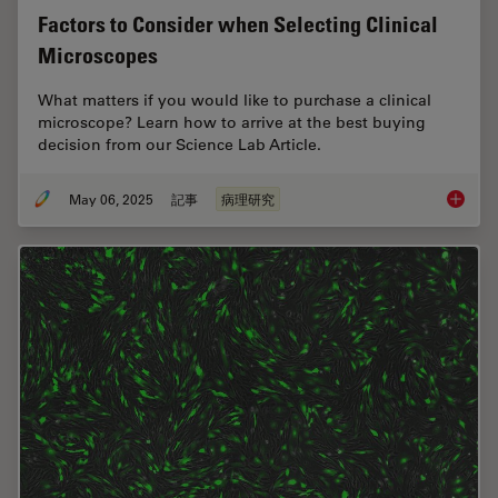
Factors to Consider when Selecting Clinical
Microscopes
What matters if you would like to purchase a clinical
microscope? Learn how to arrive at the best buying
decision from our Science Lab Article.
May 06, 2025
記事
病理研究
Factors