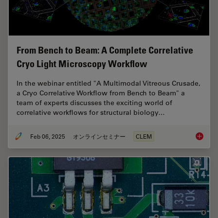
From Bench to Beam: A Complete Correlative
Cryo Light Microscopy Workflow
In the webinar entitled "A Multimodal Vitreous Crusade,
a Cryo Correlative Workflow from Bench to Beam" a
team of experts discusses the exciting world of
correlative workflows for structural biology…
Feb 06, 2025
オンラインセミナー
CLEM
From Be