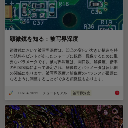
顕微鏡を知る：被写界深度
顕微鏡において被写界深度は、凹凸の変化が⼤きい構造を持
つ試料をピントがあったシャープに観察・撮像するために重
要なパラメータです。被写界深度は、開⼝数、解像度、倍率
の相関関係によって決定され、解像度とパラメータは反⽐例
の関係にあります。被写界深度と解像度のバランスが最適に
なるように調整することができる顕微鏡もあります。
Feb 04, 2025
チュートリアル
被写界深度
顕微鏡