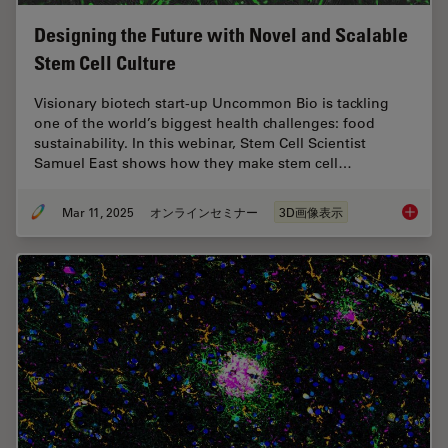
Designing the Future with Novel and Scalable
Stem Cell Culture
Visionary biotech start-up Uncommon Bio is tackling
one of the world’s biggest health challenges: food
sustainability. In this webinar, Stem Cell Scientist
Samuel East shows how they make stem cell…
Mar 11, 2025
オンラインセミナー
3D画像表示
Designi