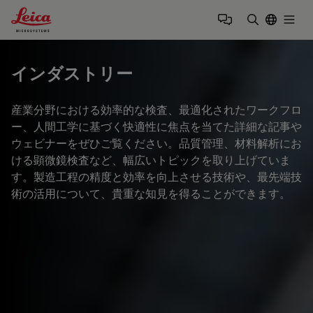
Leica Microsystems Logo
Togg
検索用語を
インダストリー
産業分野における効率的な検査、最適化されたワークフロ
ー、人間工学に基づく快適性に焦点を当てた詳細な記事や
ウェビナーをぜひご覧ください。品質管理、材料解析にお
ける顕微鏡検査など、幅広いトピックを取り上げていま
す。製造工程の精度と効率を向上させる技術や、最先端技
術の活用について、貴重な知見を得ることができます。