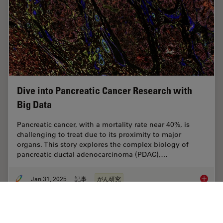
Dive into Pancreatic Cancer Research with
Big Data
Pancreatic cancer, with a mortality rate near 40%, is
challenging to treat due to its proximity to major
organs. This story explores the complex biology of
pancreatic ductal adenocarcinoma (PDAC),…
Jan 31, 2025
記事
がん研究
Dive in