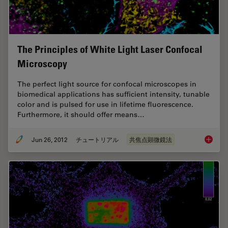
The Principles of White Light Laser Confocal
Microscopy
The perfect light source for confocal microscopes in
biomedical applications has sufficient intensity, tunable
color and is pulsed for use in lifetime fluorescence.
Furthermore, it should offer means…
Jun 26, 2012
チュートリアル
共焦点顕微鏡法
The Pri