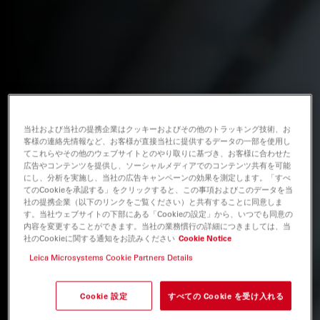
当社および当社の提携企業はクッキーおよびその他のトラッキング技術、お
客様の連絡先情報など、お客様が直接当社に提供するデータの一部を使用し
てこれらやその他のウェブサイトとのやり取りに基づき、お客様に合わせた
広告やコンテンツを提供し、ソーシャルメディアでのコンテンツ共有を可能
にし、分析を実施し、当社の広告キャンペーンの効果を測定します。「すべ
てのCookieを承認する」をクリックすると、この事項およびこのデータを当
社の提携企業（以下のリンクをご覧ください）と共有することに同意しま
す。当社ウェブサイトの下部にある「Cookieの設定」から、いつでも同意の
内容を変更することができます。当社の業務慣行の詳細につきましては、当
社のCookieに関する通知をお読みください
Cookie Notice
Leica Microsystems Cookie Partners Details
Cookie 設定
すべての Cookie を受け入れる