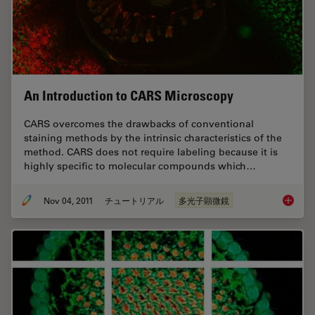
An Introduction to CARS Microscopy
CARS overcomes the drawbacks of conventional
staining methods by the intrinsic characteristics of the
method. CARS does not require labeling because it is
highly specific to molecular compounds which…
Nov 04, 2011
チュートリアル
多光子顕微鏡
An Intr