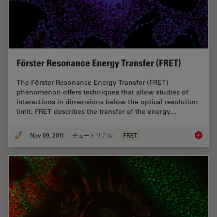
Förster Resonance Energy Transfer (FRET)
The Förster Resonance Energy Transfer (FRET)
phenomenon offers techniques that allow studies of
interactions in dimensions below the optical resolution
limit. FRET describes the transfer of the energy…
Nov 09, 2011
チュートリアル
FRET
Förster