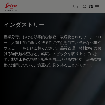
Leica Microsystems Logo
Togg
検索用語を
インダストリー
産業分野における効率的な検査、最適化されたワークフロ
ー、人間工学に基づく快適性に焦点を当てた詳細な記事や
ウェビナーをぜひご覧ください。品質管理、材料解析にお
ける顕微鏡検査など、幅広いトピックを取り上げていま
す。製造工程の精度と効率を向上させる技術や、最先端技
術の活用について、貴重な知見を得ることができます。