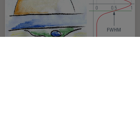
Confocal Optical Section Thickness
Confocal microscopes are employed to optically slice
comparably thick samples.
Jun 20, 2011
チュートリアル
共焦点顕微鏡法
Confoca
Previous