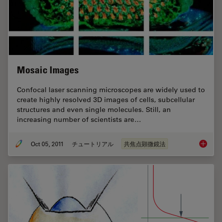
Mosaic Images
Confocal laser scanning microscopes are widely used to
create highly resolved 3D images of cells, subcellular
structures and even single molecules. Still, an
increasing number of scientists are…
Oct 05, 2011
チュートリアル
共焦点顕微鏡法
Mosaic