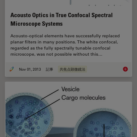
Acousto Optics in True Confocal Spectral
Microscope Systems
Acousto-optical elements have successfully replaced
planar filters in many positions. The white confocal,
regarded as the fully spectrally tunable confocal
microscope, was not possible without this…
Nov 01, 2013
記事
共焦点顕微鏡法
Acousto