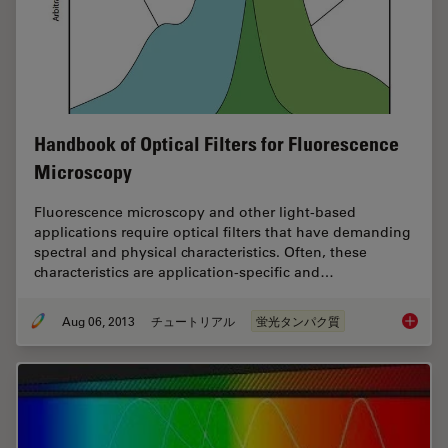
Handbook of Optical Filters for Fluorescence
Microscopy
Fluorescence microscopy and other light-based
applications require optical filters that have demanding
spectral and physical characteristics. Often, these
characteristics are application-specific and…
Aug 06, 2013
チュートリアル
蛍光タンパク質
Handboo