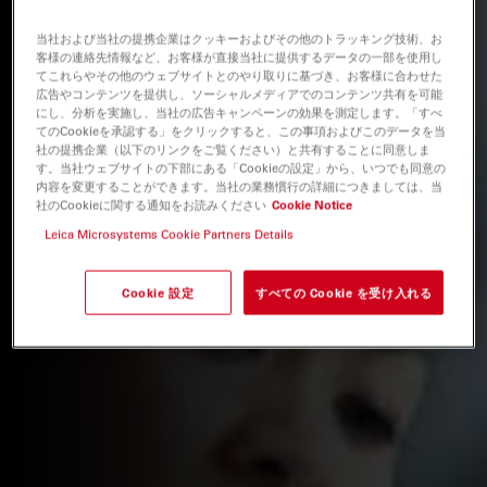
当社および当社の提携企業はクッキーおよびその他のトラッキング技術、お
客様の連絡先情報など、お客様が直接当社に提供するデータの一部を使用し
てこれらやその他のウェブサイトとのやり取りに基づき、お客様に合わせた
広告やコンテンツを提供し、ソーシャルメディアでのコンテンツ共有を可能
にし、分析を実施し、当社の広告キャンペーンの効果を測定します。「すべ
てのCookieを承認する」をクリックすると、この事項およびこのデータを当
社の提携企業（以下のリンクをご覧ください）と共有することに同意しま
す。当社ウェブサイトの下部にある「Cookieの設定」から、いつでも同意の
内容を変更することができます。当社の業務慣行の詳細につきましては、当
社のCookieに関する通知をお読みください
Cookie Notice
Leica Microsystems Cookie Partners Details
Cookie 設定
すべての Cookie を受け入れる