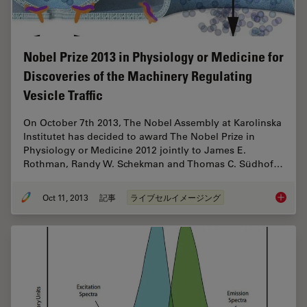
Nobel Prize 2013 in Physiology or Medicine for
Discoveries of the Machinery Regulating
Vesicle Traffic
On October 7th 2013, The Nobel Assembly at Karolinska
Institutet has decided to award The Nobel Prize in
Physiology or Medicine 2012 jointly to James E.
Rothman, Randy W. Schekman and Thomas C. Südhof…
Oct 11, 2013
記事
ライブセルイメージング
Nobel Pr