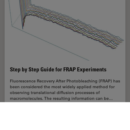
Step by Step Guide for FRAP Experiments
Fluorescence Recovery After Photobleaching (FRAP) has
been considered the most widely applied method for
observing translational diffusion processes of
macromolecules. The resulting information can be…
May 17, 2013
チュートリアル
FRAP
Step by