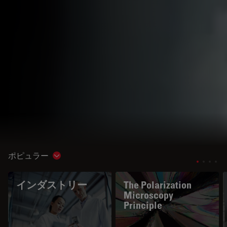
ポピュラー
Show subnavigation
インダストリー
The Polarization
Microscopy
Principle