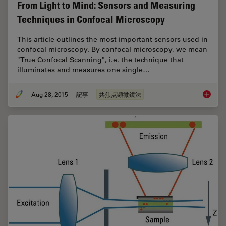
From Light to Mind: Sensors and Measuring
Techniques in Confocal Microscopy
This article outlines the most important sensors used in
confocal microscopy. By confocal microscopy, we mean
"True Confocal Scanning", i.e. the technique that
illuminates and measures one single…
Aug 28, 2015
記事
共焦点顕微鏡法
From Li