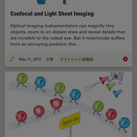
Confocal and Light Sheet Imaging
Optical imaging instrumentation can magnify tiny
objects, zoom in on distant stars and reveal details that
are invisible to the naked eye. But it notoriously suffers
from an annoying problem: the…
May 11, 2015
記事
ライトシート顕微鏡
Confoca