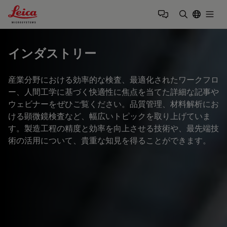
Leica Microsystems Logo
Togg
検索用語を
インダストリー
産業分野における効率的な検査、最適化されたワークフロ
ー、人間工学に基づく快適性に焦点を当てた詳細な記事や
ウェビナーをぜひご覧ください。品質管理、材料解析にお
ける顕微鏡検査など、幅広いトピックを取り上げていま
す。製造工程の精度と効率を向上させる技術や、最先端技
術の活用について、貴重な知見を得ることができます。