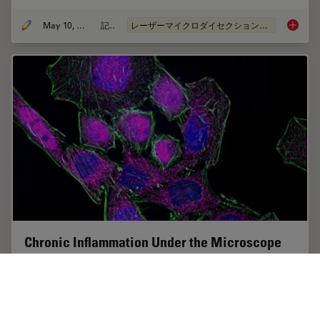
May 10, 2021
記事
レーザーマイクロダイセクション（LMD）
20 Year
Chronic Inflammation Under the Microscope
In the course of chronic inflammation certain body
areas are recurrently inflamed. This goes along with
many human diseases. With the help of widefield light
microscopy, the underlying processes can…