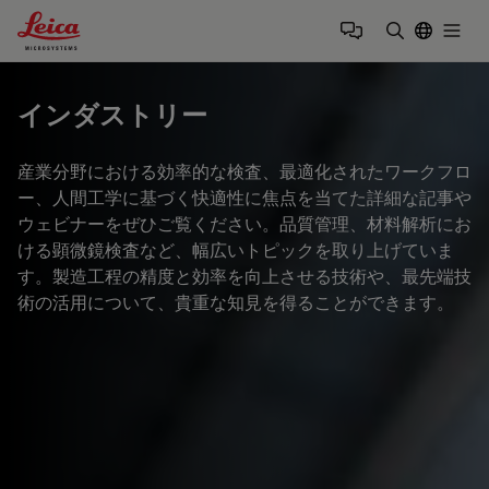
Leica Microsystems Logo
Togg
検索用語を
インダストリー
産業分野における効率的な検査、最適化されたワークフロ
ー、人間工学に基づく快適性に焦点を当てた詳細な記事や
ウェビナーをぜひご覧ください。品質管理、材料解析にお
ける顕微鏡検査など、幅広いトピックを取り上げていま
す。製造工程の精度と効率を向上させる技術や、最先端技
術の活用について、貴重な知見を得ることができます。