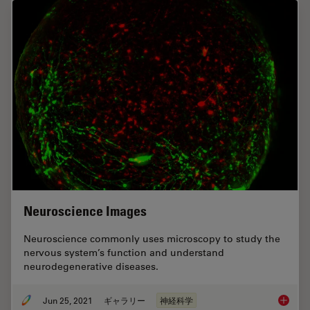
Neuroscience Images
Neuroscience commonly uses microscopy to study the
nervous system’s function and understand
neurodegenerative diseases.
Jun 25, 2021
ギャラリー
神経科学
Neurosc