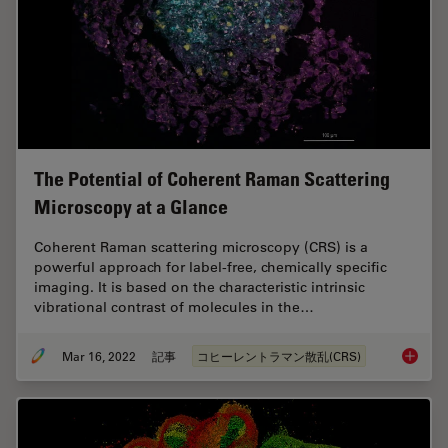
The Potential of Coherent Raman Scattering
Microscopy at a Glance
Coherent Raman scattering microscopy (CRS) is a
powerful approach for label-free, chemically specific
imaging. It is based on the characteristic intrinsic
vibrational contrast of molecules in the…
Mar 16, 2022
記事
コヒーレントラマン散乱(CRS)
The Pot