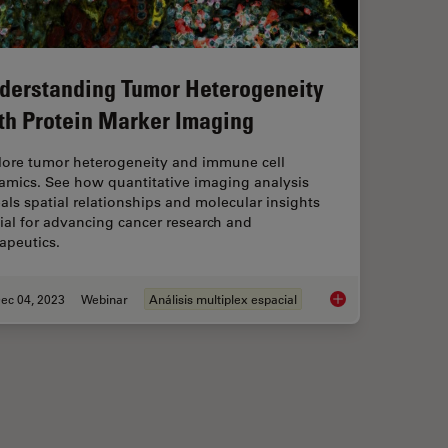
derstanding Tumor Heterogeneity
th Protein Marker Imaging
lore tumor heterogeneity and immune cell
amics. See how quantitative imaging analysis
als spatial relationships and molecular insights
ial for advancing cancer research and
apeutics.
ec 04, 2023
Webinar
Análisis multiplex espacial
lutions for Phenotypic Drug Screening
Understanding Tumor