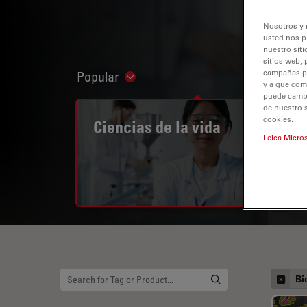
Nosotros y 
usted nos p
nuestro siti
sitios web, 
campañas pub
Popular
Show subnavigation
y a que com
puede cambia
de nuestro 
cookies.
Ciencias de la vida
Leica Micro
Bi