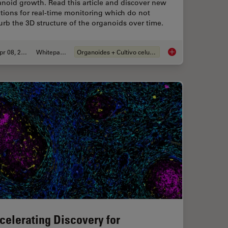
noid growth. Read this article and discover new
tions for real-time monitoring which do not
urb the 3D structure of the organoids over time.
Apr 08, 2024
Whitepaper
Organoides + Cultivo celular 3D
is for Enhanced Precision in 2D Cell Culture
Overcoming Observat
celerating Discovery for