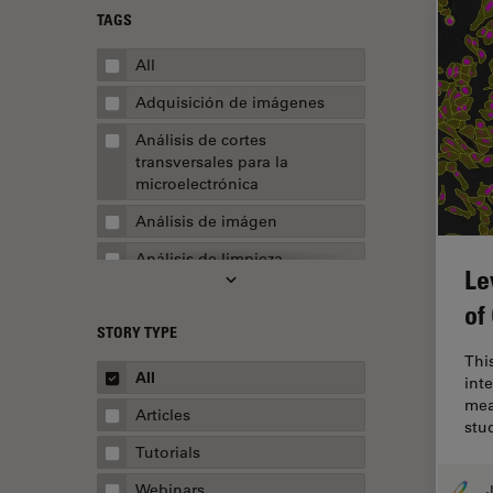
TAGS
All
Adquisición de imágenes
Análisis de cortes
transversales para la
microelectrónica
Análisis de imágen
Análisis de limpieza
Le
Análisis multiplex espacial
of
STORY TYPE
Apertura numérica
This
AR Surgery
All
inte
mea
Automoción y transporte
Articles
stu
Biofarmacia
Tutorials
Biología celular
Webinars
J