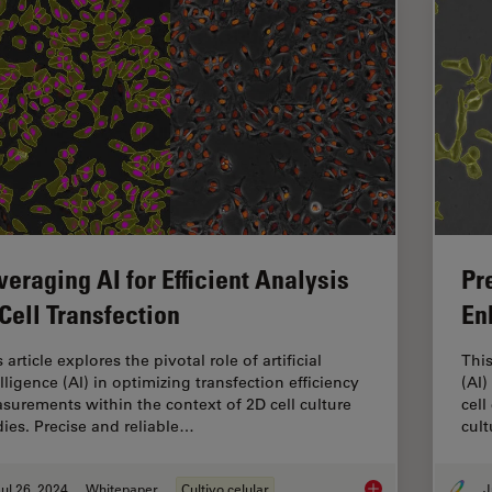
veraging AI for Efficient Analysis
Pr
 Cell Transfection
En
 article explores the pivotal role of artificial
This
lligence (AI) in optimizing transfection efficiency
(AI)
surements within the context of 2D cell culture
cell
dies. Precise and reliable…
cult
ul 26, 2024
Whitepaper
Cultivo celular
J
Leveraging AI for Eff