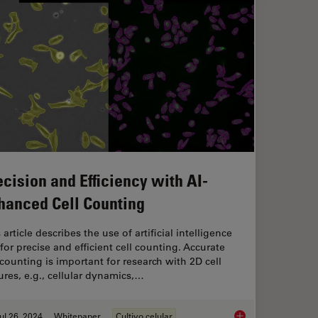
ecision and Efficiency with AI-
hanced Cell Counting
 article describes the use of artificial intelligence
 for precise and efficient cell counting. Accurate
 counting is important for research with 2D cell
ures, e.g., cellular dynamics,…
ul 26, 2024
Whitepaper
Cultivo celular
icient Analysis of Cell Transfection
Precision and Effici