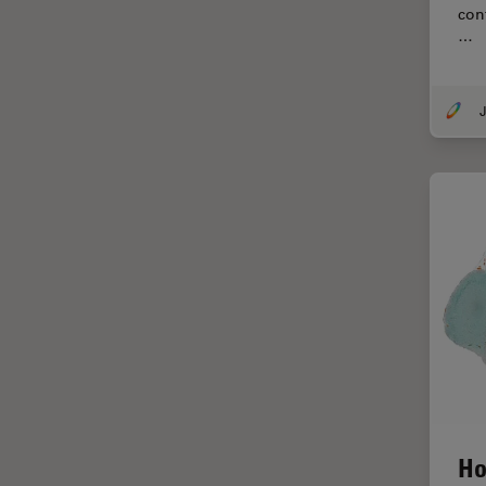
con
Cirugía de córnea
…
Cirugía de glaucoma
Cirugías de retina
J
CLEM
Conceptos básicos de
microscopía
Congelación a alta presión
Conservación de arte
Contrast Methods in Light
Microscopy
Crio SEM
Cultivo celular
De microscopía
Ho
Disección