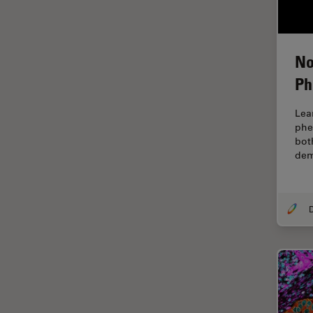
fluorescencia)
Fluorescencia
Fluoróforo
No
FluoSync
Ph
FRAP
Lea
Fresado con haz de iones
phe
bot
FRET
dem
Funciones de STELLARIS
Garantía de calidad / Control
de calidad
Ginecología y Urología
Granos
Historia
HyD