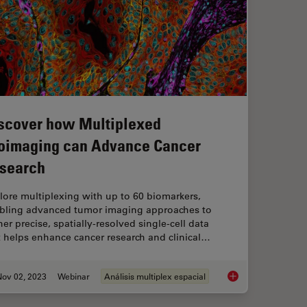
scover how Multiplexed
oimaging can Advance Cancer
search
lore multiplexing with up to 60 biomarkers,
bling advanced tumor imaging approaches to
er precise, spatially-resolved single-cell data
t helps enhance cancer research and clinical…
Nov 02, 2023
Webinar
Análisis multiplex espacial
Discover how Multi