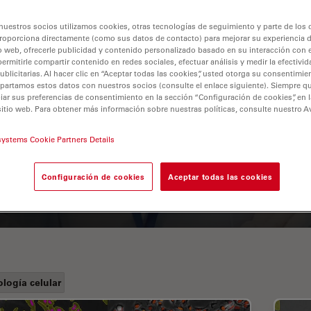
nuestros socios utilizamos cookies, otras tecnologías de seguimiento y parte de los
roporciona directamente (como sus datos de contacto) para mejorar su experiencia 
o web, ofrecerle publicidad y contenido personalizado basado en su interacción con e
permitirle compartir contenido en redes sociales, efectuar análisis y medir la efectivi
licitarias. Al hacer clic en “Aceptar todas las cookies”, usted otorga su consentimie
partamos estos datos con nuestros socios (consulte el enlace siguiente). Siempre qu
r sus preferencias de consentimiento en la sección “Configuración de cookies”, en la
sitio web. Para obtener más información sobre nuestras políticas, consulte nuestro A
A Guide to Fluorescence
systems Cookie Partners Details
Lifetime Imaging Microscopy
(FLIM)
Configuración de cookies
Aceptar todas las cookies
ología celular