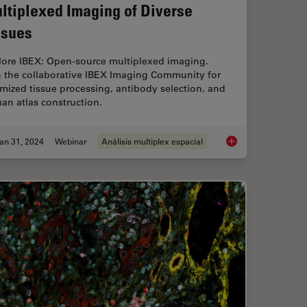
ltiplexed Imaging of Diverse
ssues
lore IBEX: Open-source multiplexed imaging.
n the collaborative IBEX Imaging Community for
mized tissue processing, antibody selection, and
an atlas construction.
an 31, 2024
Webinar
Análisis multiplex espacial
our Histology Workflows
Accelerating Discove