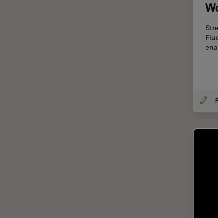
Wo
Dispersión Raman Coherente
(CRS)
Str
Flu
Drosophila Research
ena
Educación
Enfermedades
neurodegenerativas
Ergonomía
F
Especialidades médicas
Espectroscopia de
descomposición inducida por
láser (LIBS)
F-Techniques
Fabricación de baterías
FLIM (microscopía de
tiempos de vida de