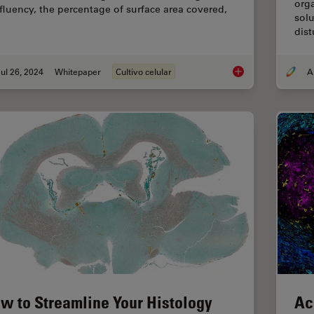
orga
fluency, the percentage of surface area covered,
solu
dist
ul 26, 2024
Whitepaper
Cultivo celular
AI Confluency Analys
w to Streamline Your Histology
Ac