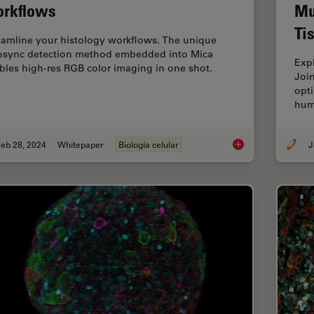
rkflows
Mu
Ti
eamline your histology workflows. The unique
osync detection method embedded into Mica
Exp
bles high-res RGB color imaging in one shot.
Joi
opti
hum
eb 28, 2024
Whitepaper
Biología celular
J
How to Streamline Y