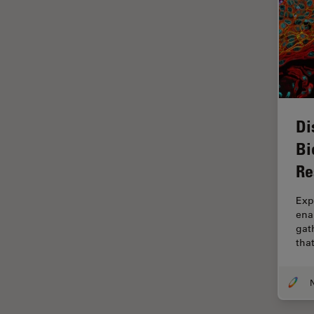
Imágenes cuantitativas
Imágenes de células vivas
Imagenología in vivo de
organismos completos
Imagenología y análisis de
tejidos avanzados
Di
Imperial Imaging Hub
Bi
Industria Metalúrgica
Re
Industrie électronique et des
Exp
semi-conducteurs
ena
Inmunofluorescencia
gath
tha
Inteligencia Artificial
Inverted Microscopy
Investigación del cáncer