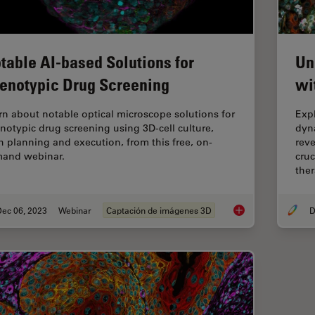
table AI-based Solutions for
Un
enotypic Drug Screening
wi
rn about notable optical microscope solutions for
Exp
notypic drug screening using 3D-cell culture,
dyn
h planning and execution, from this free, on-
reve
and webinar.
cruc
ther
Dec 06, 2023
Webinar
Captación de imágenes 3D
D
Notable AI-based So