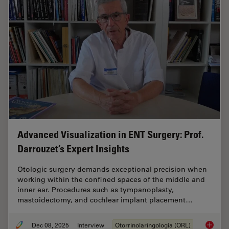
Advanced Visualization in ENT Surgery: Prof.
Darrouzet’s Expert Insights
Otologic surgery demands exceptional precision when
working within the confined spaces of the middle and
inner ear. Procedures such as tympanoplasty,
mastoidectomy, and cochlear implant placement…
Dec 08, 2025
Interview
Otorrinolaringología (ORL)
Advanced