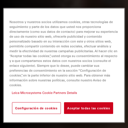
Nosotros y nuestros socios utilizamos cookies, otras tecnologías de
seguimiento y parte de los datos que usted nos proporciona
directamente (como sus datos de contacto) para mejorar su experiencia
de uso de nuestro sitio web, ofrecerle publicidad y contenido
personalizado basado en su interacción con este y otros sitios web,
permitirle compartir contenido en redes sociales, efectuar análisis y
medir la efectividad de nuestras campañas publicitarias. Al hacer clic en
“Aceptar todas las cookies”, usted otorga su consentimiento al respecto
y a que compartamos estos datos con nuestros socios (consulte el
enlace siguiente). Siempre que lo desee, puede cambiar sus
preferencias de consentimiento en la sección “Configuración de
cookies”, en la parte inferior de nuestro sitio web. Para obtener más
información sobre nuestras políticas, consulte nuestro Aviso de
cookies.
Leica Microsystems Cookie Partners Details
Configuración de cookies
Aceptar todas las cookies