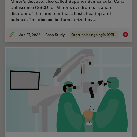
Minor’s disease, also called Superior Semicircular Canal
Dehiscence (SSCD) or Minor’s syndrome, is a rare
disorder of the inner ear that affects hearing and
balance. The disease is characterized by…
Jan 27, 2022
Case Study
Otorrinolaringología (ORL)
Minor’s