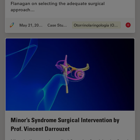
Flanagan on selecting the adequate surgical
approach…
May 21, 2024
Case Study
Otorrinolaringología (ORL)
Tympano
Minor’s Syndrome Surgical Intervention by
Prof. Vincent Darrouzet