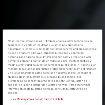
Nosotros y nuestros socios utilizamos cookies, otras tecnologías de
seguimiento y parte de los datos que usted nos proporciona
directamente (como sus datos de contacto) para mejorar su experiencia
de uso de nuestro sitio web, ofrecerle publicidad y contenido
personalizado basado en su interacción con este y otros sitios web,
permitirle compartir contenido en redes sociales, efectuar análisis y
medir la efectividad de nuestras campañas publicitarias. Al hacer clic en
“Aceptar todas las cookies”, usted otorga su consentimiento al respecto
y a que compartamos estos datos con nuestros socios (consulte el
enlace siguiente). Siempre que lo desee, puede cambiar sus
preferencias de consentimiento en la sección “Configuración de
cookies”, en la parte inferior de nuestro sitio web. Para obtener más
información sobre nuestras políticas, consulte nuestro Aviso de
cookies.
Leica Microsystems Cookie Partners Details