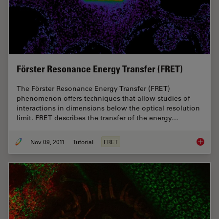
Förster Resonance Energy Transfer (FRET)
The Förster Resonance Energy Transfer (FRET)
phenomenon offers techniques that allow studies of
interactions in dimensions below the optical resolution
limit. FRET describes the transfer of the energy…
Nov 09, 2011
Tutorial
FRET
Förster