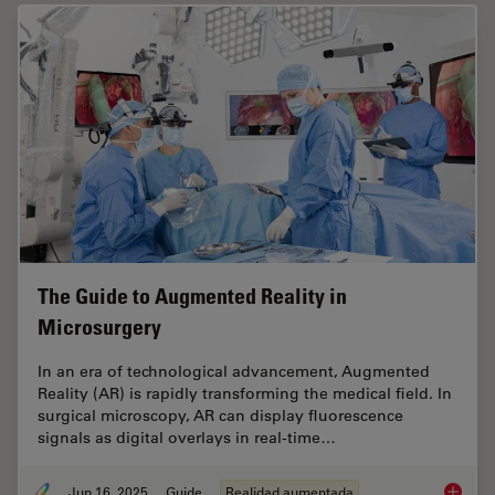
The Guide to Augmented Reality in
Microsurgery
In an era of technological advancement, Augmented
Reality (AR) is rapidly transforming the medical field. In
surgical microscopy, AR can display fluorescence
signals as digital overlays in real-time…
Jun 16, 2025
Guide
Realidad aumentada
The Gui