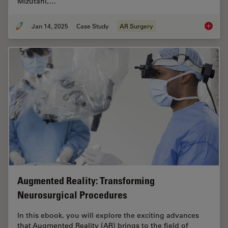
Mizutani,…
Jan 14, 2025
Case Study
AR Surgery
Aneurys
Augmented Reality: Transforming
Neurosurgical Procedures
In this ebook, you will explore the exciting advances
that Augmented Reality (AR) brings to the field of