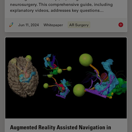
neurosurgery. This comprehensive guide, including
explanatory videos, addresses key questions…
Jun 11, 2024
Whitepaper
AR Surgery
Augment
Augmented Reality Assisted Navigation in