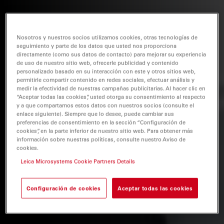
Nosotros y nuestros socios utilizamos cookies, otras tecnologías de
seguimiento y parte de los datos que usted nos proporciona
directamente (como sus datos de contacto) para mejorar su experiencia
de uso de nuestro sitio web, ofrecerle publicidad y contenido
personalizado basado en su interacción con este y otros sitios web,
permitirle compartir contenido en redes sociales, efectuar análisis y
medir la efectividad de nuestras campañas publicitarias. Al hacer clic en
“Aceptar todas las cookies”, usted otorga su consentimiento al respecto
y a que compartamos estos datos con nuestros socios (consulte el
enlace siguiente). Siempre que lo desee, puede cambiar sus
preferencias de consentimiento en la sección “Configuración de
cookies”, en la parte inferior de nuestro sitio web. Para obtener más
información sobre nuestras políticas, consulte nuestro Aviso de
cookies.
Leica Microsystems Cookie Partners Details
Configuración de cookies
Aceptar todas las cookies