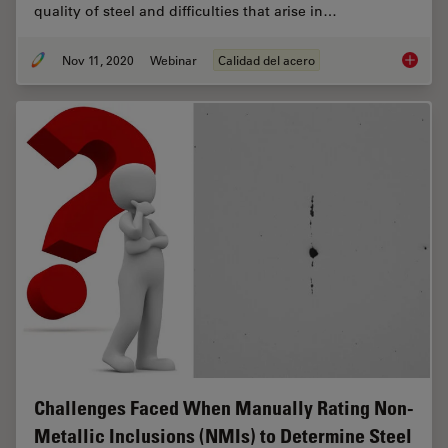
quality of steel and difficulties that arise in…
Nov 11, 2020
Webinar
Calidad del acero
How to 
Challenges Faced When Manually Rating Non-
Metallic Inclusions (NMIs) to Determine Steel