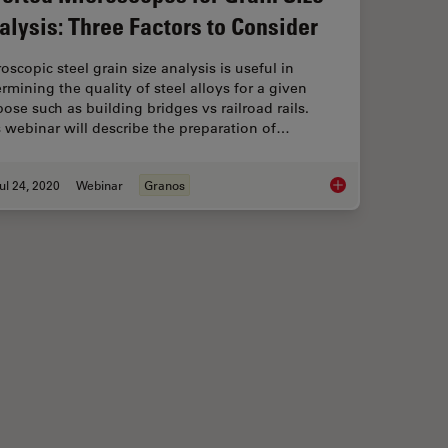
alysis: Three Factors to Consider
oscopic steel grain size analysis is useful in
rmining the quality of steel alloys for a given
ose such as building bridges vs railroad rails.
 webinar will describe the preparation of…
ul 24, 2020
Webinar
Granos
ications Benefit from Fluorescence Microscopy
Inverted Microscopes