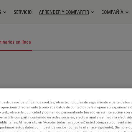
S
SERVICIO
APRENDER Y COMPARTIR
COMPAÑÍA
inarios en línea
nuestros socios utilizamos cookies, otras tecnologías de seguimiento y parte de los
roporciona directamente (como sus datos de contacto) para mejorar su experiencia 
o web, ofrecerle publicidad y contenido personalizado basado en su interacción con e
permitirle compartir contenido en redes sociales, efectuar análisis y medir la efectivi
licitarias. Al hacer clic en “Aceptar todas las cookies”, usted otorga su consentimie
partamos estos datos con nuestros socios (consulte el enlace siguiente). Siempre qu
croscopía óptica