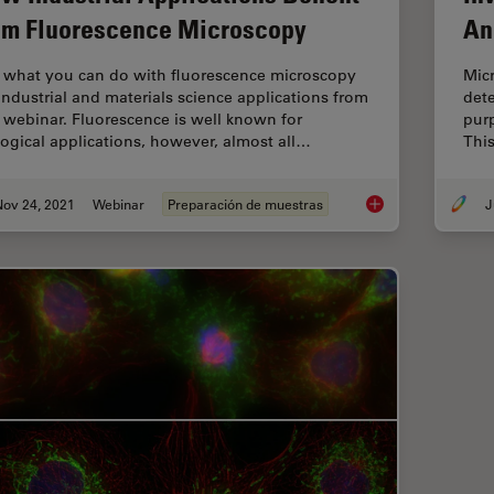
om Fluorescence Microscopy
An
 what you can do with fluorescence microscopy
Micr
 industrial and materials science applications from
dete
s webinar. Fluorescence is well known for
purp
logical applications, however, almost all…
This
Nov 24, 2021
Webinar
Preparación de muestras
J
How Industrial Appl