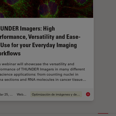
UNDER Imagers: High
rformance, Versatility and Ease-
-Use for your Everyday Imaging
rkflows
s webinar will showcase the versatility and
formance of THUNDER Imagers in many different
e science applications: from counting nuclei in
ina sections and RNA molecules in cancer tissue…
Mar 25, 2020
Webinar
Optimización de imágenes y deconvolución
THUNDER Imagers: Hi