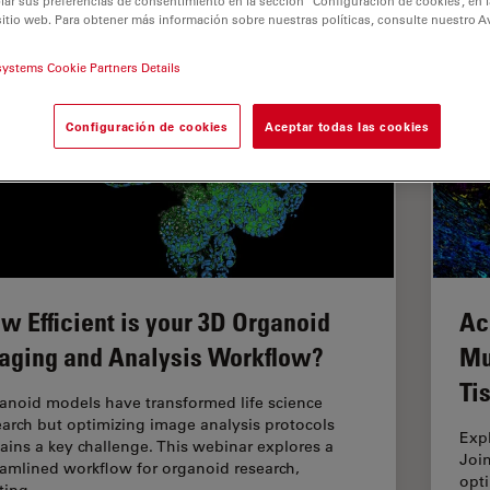
r sus preferencias de consentimiento en la sección “Configuración de cookies”, en la
sitio web. Para obtener más información sobre nuestras políticas, consulte nuestro A
systems Cookie Partners Details
Configuración de cookies
Aceptar todas las cookies
w Efficient is your 3D Organoid
Ac
aging and Analysis Workflow?
Mu
Ti
anoid models have transformed life science
earch but optimizing image analysis protocols
Exp
ains a key challenge. This webinar explores a
Joi
eamlined workflow for organoid research,
opti