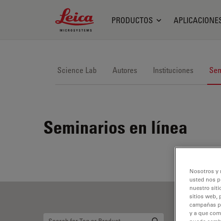
Leica Microsystems Logo
PRODUCTOS
APLICACIONE
Science Lab
Autores
Instituciones
Sem
Seminarios en línea
Nosotros y 
usted nos p
nuestro siti
sitios web, 
campañas pub
y a que com
Mi