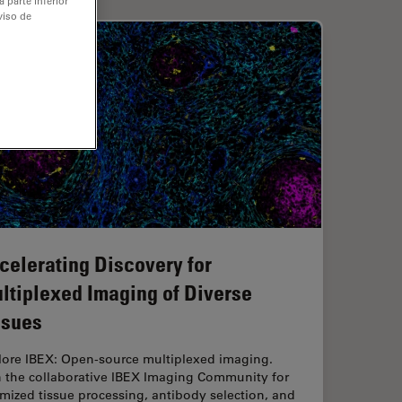
 parte inferior
viso de
celerating Discovery for
ltiplexed Imaging of Diverse
ssues
lore IBEX: Open-source multiplexed imaging.
n the collaborative IBEX Imaging Community for
mized tissue processing, antibody selection, and