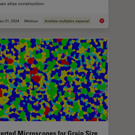
an atlas construction.
an 31, 2024
Webinar
Análisis multiplex espacial
ur 3D Organoid Imaging and Analysis Workflow?
Accelerating Discove
verted Microscopes for Grain Size