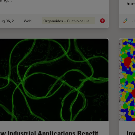
rting…
hum
Aug 06, 2024
Webinar
Organoides + Cultivo celular 3D
J
How Efficient is yo
w Industrial Applications Benefit
In