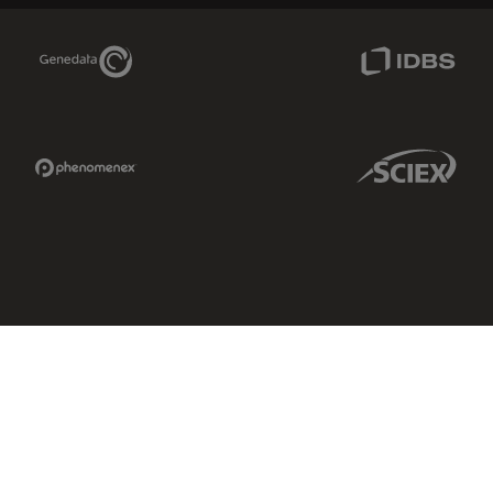
Genedata Link
IDBS Link
Phenomenex Link
Sciex Link