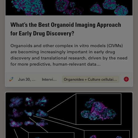
What’s the Best Organoid Imaging Approach
for Early Drug Discovery?
Organoids and other complex in vitro models (CIVMs)
are becoming increasingly important in early drug
discovery and translational research, driven by the need
for more predictive, human-relevant data…
Jun 30, 2026
Interviews
Organoïdes + Culture cellulaire en 3D
What’s 