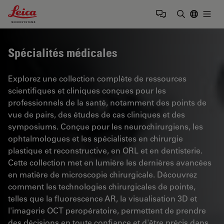
Leica Microsystems Logo
Togg
Saisir un t
Spécialités médicales
Explorez une collection complète de ressources
scientifiques et cliniques conçues pour les
professionnels de la santé, notamment des points de
vue de pairs, des études de cas cliniques et des
symposiums. Conçue pour les neurochirurgiens, les
ophtalmologues et les spécialistes en chirurgie
plastique et reconstructive, en ORL et en dentisterie.
Cette collection met en lumière les dernières avancées
en matière de microscopie chirurgicale. Découvrez
comment les technologies chirurgicales de pointe,
telles que la fluorescence AR, la visualisation 3D et
l'imagerie OCT peropératoire, permettent de prendre
des décisions en toute confiance et d'être précis dans