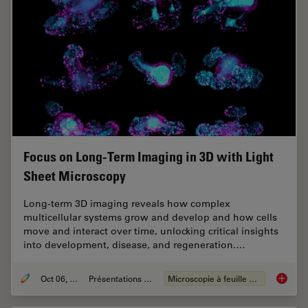
Focus on Long-Term Imaging in 3D with Light
Sheet Microscopy
Long-term 3D imaging reveals how complex
multicellular systems grow and develop and how cells
move and interact over time, unlocking critical insights
into development, disease, and regeneration.…
Oct 06, 2025
Présentations du CSF
Microscopie à feuille de lumière
Focus o