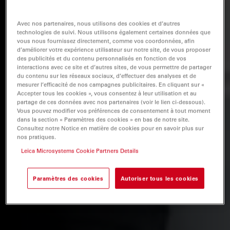
Avec nos partenaires, nous utilisons des cookies et d’autres
technologies de suivi. Nous utilisons également certaines données que
vous nous fournissez directement, comme vos coordonnées, afin
d’améliorer votre expérience utilisateur sur notre site, de vous proposer
des publicités et du contenu personnalisés en fonction de vos
interactions avec ce site et d’autres sites, de vous permettre de partager
du contenu sur les réseaux sociaux, d’effectuer des analyses et de
mesurer l’efficacité de nos campagnes publicitaires. En cliquant sur «
Accepter tous les cookies », vous consentez à leur utilisation et au
partage de ces données avec nos partenaires (voir le lien ci-dessous).
Vous pouvez modifier vos préférences de consentement à tout moment
dans la section « Paramètres des cookies » en bas de notre site.
Consultez notre Notice en matière de cookies pour en savoir plus sur
nos pratiques.
Leica Microsystems Cookie Partners Details
Paramètres des cookies
Autoriser tous les cookies