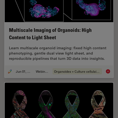
Multiscale Imaging of Organoids: High
Content to Light Sheet
Learn multiscale organoid imaging: fixed high content
phenotyping, gentle dual view light sheet, and
reproducible pipelines that turn 3D data into insights.
Jun 01, 2026
Webinaire
Organoïdes + Culture cellulaire en 3D
Multisc