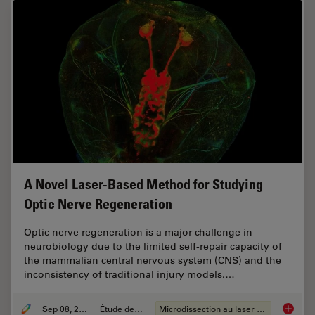
A Novel Laser-Based Method for Studying
Optic Nerve Regeneration
Optic nerve regeneration is a major challenge in
neurobiology due to the limited self-repair capacity of
the mammalian central nervous system (CNS) and the
inconsistency of traditional injury models.…
Sep 08, 2025
Étude de cas
Microdissection au laser (LMD)
A Novel