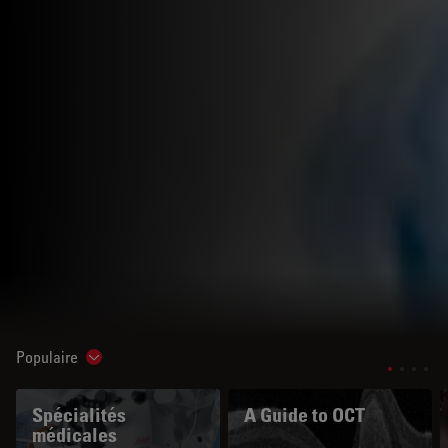
Populaire
Show subnavigation
Spécialités
A Guide to OCT
médicales