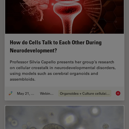
How do Cells Talk to Each Other During
Neurodevelopment?
Professor Silvia Capello presents her group’s research
on cellular crosstalk in neurodevelopmental disorders,
using models such as cerebral organoids and
assembloids.
May 21, 2024
Webinaire
Organoïdes + Culture cellulaire en 3D
How do 