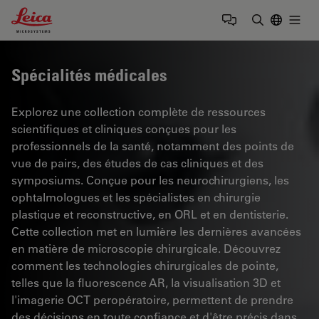
Leica Microsystems Logo
Togg
Saisir un t
Spécialités médicales
Explorez une collection complète de ressources
scientifiques et cliniques conçues pour les
professionnels de la santé, notamment des points de
vue de pairs, des études de cas cliniques et des
symposiums. Conçue pour les neurochirurgiens, les
ophtalmologues et les spécialistes en chirurgie
plastique et reconstructive, en ORL et en dentisterie.
Cette collection met en lumière les dernières avancées
en matière de microscopie chirurgicale. Découvrez
comment les technologies chirurgicales de pointe,
telles que la fluorescence AR, la visualisation 3D et
l'imagerie OCT peropératoire, permettent de prendre
des décisions en toute confiance et d'être précis dans