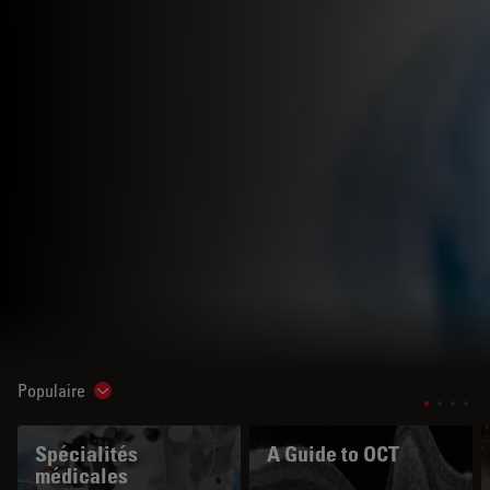
Populaire
Show subnavigation
Spécialités
A Guide to OCT
médicales