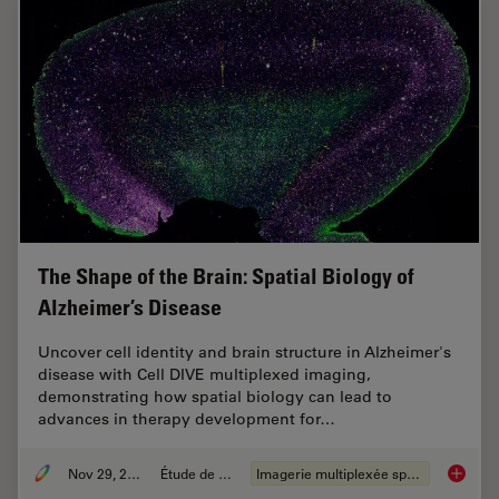
The Shape of the Brain: Spatial Biology of
Alzheimer’s Disease
Uncover cell identity and brain structure in Alzheimer's
disease with Cell DIVE multiplexed imaging,
demonstrating how spatial biology can lead to
advances in therapy development for…
Nov 29, 2023
Étude de cas
Imagerie multiplexée spatiale
The Shap