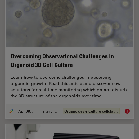
Overcoming Observational Challenges in
Organoid 3D Cell Culture
Learn how to overcome challenges in observing
organoid growth. Read this article and discover new
solutions for real-time monitoring which do not disturb
the 3D structure of the organoids over time.
Apr 08, 2024
Interviews
Organoïdes + Culture cellulaire en 3D
Overcom