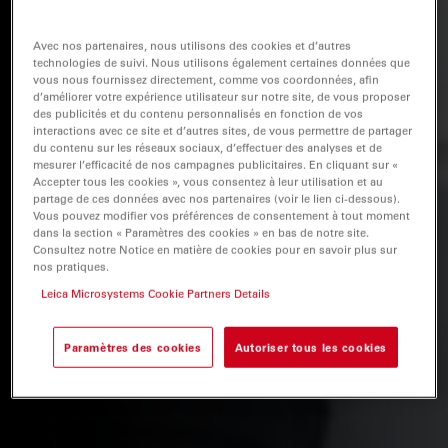
Avec nos partenaires, nous utilisons des cookies et d’autres
technologies de suivi. Nous utilisons également certaines données que
vous nous fournissez directement, comme vos coordonnées, afin
d’améliorer votre expérience utilisateur sur notre site, de vous proposer
des publicités et du contenu personnalisés en fonction de vos
interactions avec ce site et d’autres sites, de vous permettre de partager
du contenu sur les réseaux sociaux, d’effectuer des analyses et de
mesurer l’efficacité de nos campagnes publicitaires. En cliquant sur «
Accepter tous les cookies », vous consentez à leur utilisation et au
partage de ces données avec nos partenaires (voir le lien ci-dessous).
Vous pouvez modifier vos préférences de consentement à tout moment
dans la section « Paramètres des cookies » en bas de notre site.
Consultez notre Notice en matière de cookies pour en savoir plus sur
nos pratiques.
Leica Microsystems Cookie Partners Details
Paramètres des cookies
Autoriser tous les cookies