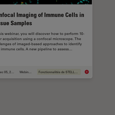
nfocal Imaging of Immune Cells in
ssue Samples
his webinar, you will discover how to perform 10-
r acquisition using a confocal microscope. The
llenges of imaged-based approaches to identify
n immune cells. A new pipeline to assess…
Dec 05, 2022
Webinaire
Fonctionnalités de STELLARIS
wcase for STELLARIS Confocal Microscopy Platform
Confocal Imaging of