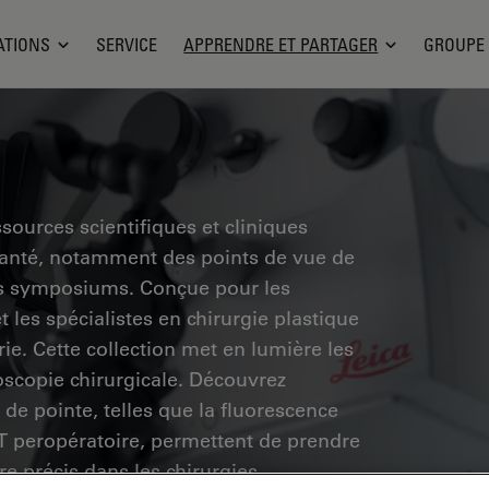
ATIONS
SERVICE
APPRENDRE ET PARTAGER
GROUPE
sources scientifiques et cliniques
santé, notamment des points de vue de
des symposiums. Conçue pour les
 les spécialistes en chirurgie plastique
rie. Cette collection met en lumière les
scopie chirurgicale. Découvrez
de pointe, telles que la fluorescence
CT peropératoire, permettent de prendre
re précis dans les chirurgies