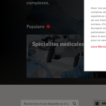
complexes.
Avec nos par
certaines d
expérience u
de vos inter
sociaux, d’e
Populaire
Show subnavigation
Accepter tou
partenaires
dans la sect
pour en savo
Spécialités médicales
A 
Leica Micro
Mi