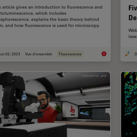
Fi
s article gives an introduction to fluorescence and
toluminescence, which includes
De
sphorescence, explains the basic theory behind
m, and how fluorescence is used for microscopy.
Webi
lase
un 02, 2023
Vue d'ensemble
Fluorescence
D
An Introduction to F