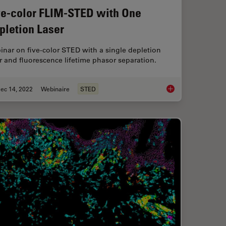
ve-color FLIM-STED with One
pletion Laser
nar on five-color STED with a single depletion
r and fluorescence lifetime phasor separation.
ec 14, 2022
Webinaire
STED
luorescence
Five-color FLIM-STE