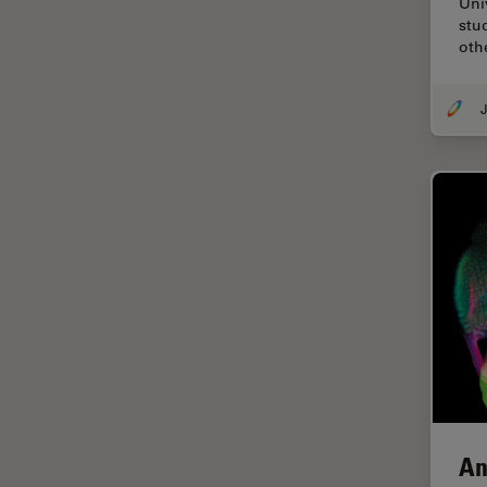
Uni
Chirurgie de la cornée
stu
Chirurgie de la rétine
oth
Chirurgie du glaucome
J
Circuit imprimé (PCB)
CLEM
Coloration
Congélation à haute pression
Conservation de l'art
Contrast Methods in Light
Microscopy
Cryo SEM
Cryo-microscopie
électronique
Culture cellulaire
An