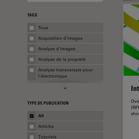
TAGS
Tous
Acquisition d’images
Analyse d'images
Analyse de la propreté
Analyse transversale pour
l’électronique
In
AR Surgery
Assemblée
Ove
TYPE DE PUBLICATION
(RF
Assurance de la qualité /
sho
Contrôle de la qualité
All
Automobile et aérospatial
Articles
Biologie cellulaire
Tutoriels