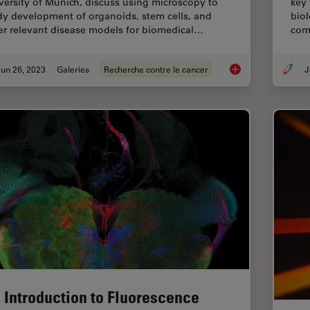
versity of Munich, discuss using microscopy to
key 
dy development of organoids, stem cells, and
biol
er relevant disease models for biomedical…
com
un 26, 2023
Galeries
Recherche contre le cancer
J
Examining Developm
 Introduction to Fluorescence