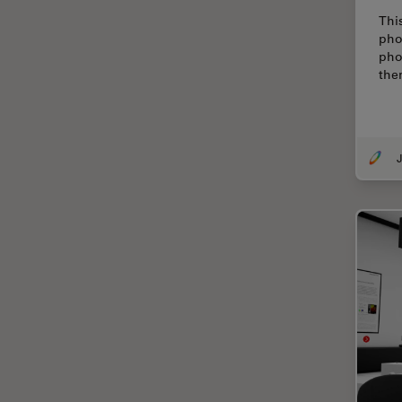
Dentisterie
Thi
Diffusion Raman cohérente
pho
(CRS)
pho
the
Dissection
Drosophila Research
Éducation
J
Ergonomie
F-Techniques
Fabrication de batteries
FLIM (Fluorescence Lifetime
Imaging Microscopy)
Fluorescence
Fluorophore
FluoSync