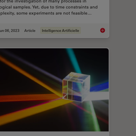
for the investigation of many processes in
ogical samples. Yet, due to time constraints and
plexity, some experiments are not feasible…
un 06, 2023
Article
Intelligence Artificielle
ental Processes In Cancer Organoids
AI Microscopy Enable