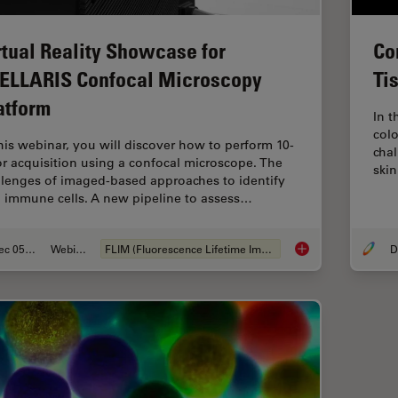
Co
rtual Reality Showcase for
Ti
ELLARIS Confocal Microscopy
atform
In t
colo
this webinar, you will discover how to perform 10-
cha
or acquisition using a confocal microscope. The
ski
llenges of imaged-based approaches to identify
n immune cells. A new pipeline to assess…
Dec 05, 2022
Webinaire
FLIM (Fluorescence Lifetime Imaging Microscopy)
Virtual Reality Sho