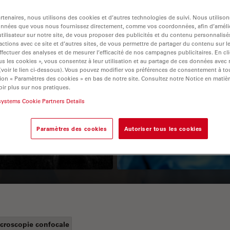
tenaires, nous utilisons des cookies et d’autres technologies de suivi. Nous utiliso
onnées que vous nous fournissez directement, comme vos coordonnées, afin d’amélio
tilisateur sur notre site, de vous proposer des publicités et du contenu personnalisé
actions avec ce site et d’autres sites, de vous permettre de partager du contenu sur l
ffectuer des analyses et de mesurer l’efficacité de nos campagnes publicitaires. En cl
s les cookies », vous consentez à leur utilisation et au partage de ces données avec
 (voir le lien ci-dessous). Vous pouvez modifier vos préférences de consentement à 
ion « Paramètres des cookies » en bas de notre site. Consultez notre Notice en matiè
ir plus sur nos pratiques.
Guide to OCT
How to Drape a
systems Cookie Partners Details
Surgical Microscop
Paramètres des cookies
Autoriser tous les cookies
croscopie confocale