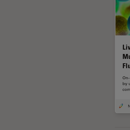
Imagerie quantitative
Imagerie THUNDER
Immunofluorescence
Industrie des métaux
Industrie électronique et des
Li
semi-conducteurs
Mu
Intelligence Artificielle
Fl
Inverted Microscopy
On-
L'histoire
by 
Les bases de la microscopie
com
Limite de diffraction
Logiciel de microscope
Maladies neurodégénératives
Médecine Légale