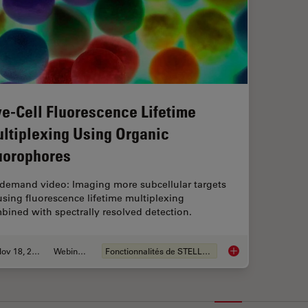
ve-Cell Fluorescence Lifetime
ltiplexing Using Organic
uorophores
demand video: Imaging more subcellular targets
using fluorescence lifetime multiplexing
bined with spectrally resolved detection.
Nov 18, 2022
Webinaire
Fonctionnalités de STELLARIS
Live-Cell Fluorescen