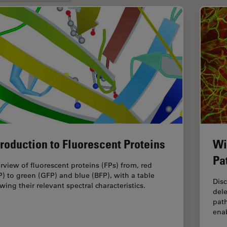
troduction to Fluorescent Proteins
Wi
Pa
rview of fluorescent proteins (FPs) from, red
P) to green (GFP) and blue (BFP), with a table
Dis
wing their relevant spectral characteristics.
dele
pat
enab