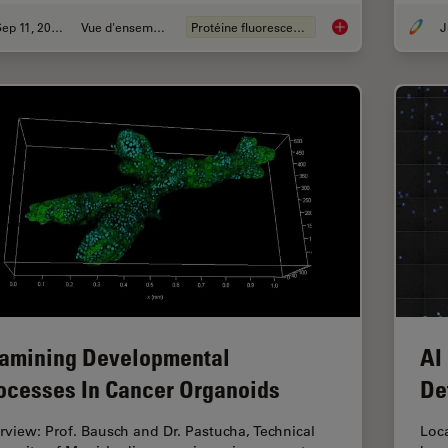
Sep 11, 2023
Vue d'ensemble
Protéine fluorescente
J
Introduction to Fluo
amining Developmental
AI
ocesses In Cancer Organoids
De
erview: Prof. Bausch and Dr. Pastucha, Technical
Loca