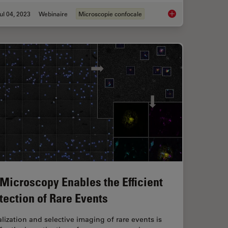
ul 04, 2023
Webinaire
Microscopie confocale
rescent Proteins
Windows on Neurova
 Microscopy Enables the Efficient
tection of Rare Events
lization and selective imaging of rare events is