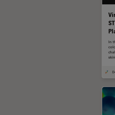
Fonctionnalités de
STELLARIS
Vi
Fraisage par faisceau d'ions
ST
FRAP
Pl
FRET
Gynécologie et urologie
In 
col
HyD
cha
ski
Imagerie 3D
Imagerie et analyse
tissulaires avancées
Imagerie in vivo de
l'organisme entier
Imagerie multiplexée spatiale
Imagerie pour cellules
vivantes